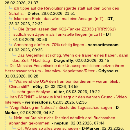
28.02.2026, 21:37
ich tippe auf die Revolutionsgarde statt auf den Sohn des
Schahs.
-
Dieter
,
28.02.2026, 21:51
Islam am Ende, das wäre mal eine Ansage. (mT)
-
DT
,
28.02.2026, 22:32
Die Briten lassen den KC2-Tanker ZZ333 (RRR9961)
südlich von Zypern als Tankstelle fliegen (mLuT)
-
DT
,
01.03.2026, 00:56
Armstrong dürfte zu 70% richtig liegen
-
sensortimecom
,
01.03.2026, 09:35
Das Gegenteil ist richtig. Wenn die Iraner eines haben, dann
das: Zeit! / Nachtrag
-
Dragonfly
,
02.03.2026, 03:45
Die Messias-Endzeitsekte der Unaussprechlichen setzen ihren
Herzenswunsch um - Interview Napoletano/Ritter
-
Odysseus
,
01.03.2026, 00:28
"Während die USA den Iran bombardieren – warum bleibt
China still?
-
n0by
,
08.03.2026, 18:55
sehr gute Analyse
-
aliter
,
08.03.2026, 19:22
Iran BRENNT – Markus Krall sagt dir den wahren Grund - Video
Interview
-
werneralfons
,
02.03.2026, 02:36
"Angriffskrieg im Nahost" müsste die Tagesschau sagen
-
D-
Marker
,
02.03.2026, 04:57
Nein, müßte sie nicht. Ihr sind nämlich drei Buchstaben
abhanden gekommen:
-
neptun
,
02.03.2026, 07:44
OT: Wo sie so alles weg schauen
-
D-Marker
,
02.03.2026,