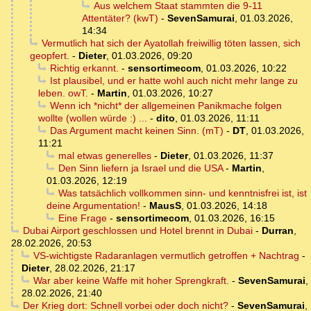
Aus welchem Staat stammten die 9-11
Attentäter? (kwT)
-
SevenSamurai
,
01.03.2026,
14:34
Vermutlich hat sich der Ayatollah freiwillig töten lassen, sich
geopfert.
-
Dieter
,
01.03.2026, 09:20
Richtig erkannt.
-
sensortimecom
,
01.03.2026, 10:22
Ist plausibel, und er hatte wohl auch nicht mehr lange zu
leben. owT.
-
Martin
,
01.03.2026, 10:27
Wenn ich *nicht* der allgemeinen Panikmache folgen
wollte (wollen würde :) ...
-
dito
,
01.03.2026, 11:11
Das Argument macht keinen Sinn. (mT)
-
DT
,
01.03.2026,
11:21
mal etwas generelles
-
Dieter
,
01.03.2026, 11:37
Den Sinn liefern ja Israel und die USA
-
Martin
,
01.03.2026, 12:19
Was tatsächlich vollkommen sinn- und kenntnisfrei ist, ist
deine Argumentation!
-
MausS
,
01.03.2026, 14:18
Eine Frage
-
sensortimecom
,
01.03.2026, 16:15
Dubai Airport geschlossen und Hotel brennt in Dubai
-
Durran
,
28.02.2026, 20:53
VS-wichtigste Radaranlagen vermutlich getroffen + Nachtrag
-
Dieter
,
28.02.2026, 21:17
War aber keine Waffe mit hoher Sprengkraft.
-
SevenSamurai
,
28.02.2026, 21:40
Der Krieg dort: Schnell vorbei oder doch nicht?
-
SevenSamurai
,