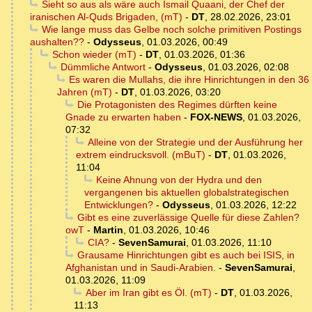
Sieht so aus als wäre auch Ismail Quaani, der Chef der
iranischen Al-Quds Brigaden, (mT)
-
DT
,
28.02.2026, 23:01
Wie lange muss das Gelbe noch solche primitiven Postings
aushalten??
-
Odysseus
,
01.03.2026, 00:49
Schon wieder (mT)
-
DT
,
01.03.2026, 01:36
Dümmliche Antwort
-
Odysseus
,
01.03.2026, 02:08
Es waren die Mullahs, die ihre Hinrichtungen in den 36
Jahren (mT)
-
DT
,
01.03.2026, 03:20
Die Protagonisten des Regimes dürften keine
Gnade zu erwarten haben
-
FOX-NEWS
,
01.03.2026,
07:32
Alleine von der Strategie und der Ausführung her
extrem eindrucksvoll. (mBuT)
-
DT
,
01.03.2026,
11:04
Keine Ahnung von der Hydra und den
vergangenen bis aktuellen globalstrategischen
Entwicklungen?
-
Odysseus
,
01.03.2026, 12:22
Gibt es eine zuverlässige Quelle für diese Zahlen?
owT
-
Martin
,
01.03.2026, 10:46
CIA?
-
SevenSamurai
,
01.03.2026, 11:10
Grausame Hinrichtungen gibt es auch bei ISIS, in
Afghanistan und in Saudi-Arabien.
-
SevenSamurai
,
01.03.2026, 11:09
Aber im Iran gibt es Öl. (mT)
-
DT
,
01.03.2026,
11:13