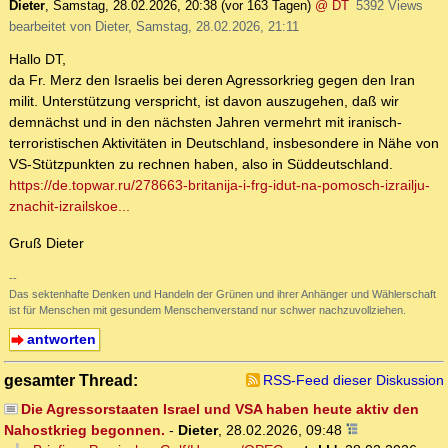
Dieter
,
Samstag, 28.02.2026, 20:38
(vor 163 Tagen)
@ DT
5392 Views
bearbeitet von Dieter, Samstag, 28.02.2026, 21:11
Hallo DT,
da Fr. Merz den Israelis bei deren Agressorkrieg gegen den Iran
milit. Unterstützung verspricht, ist davon auszugehen, daß wir
demnächst und in den nächsten Jahren vermehrt mit iranisch-
terroristischen Aktivitäten in Deutschland, insbesondere in Nähe von
VS-Stützpunkten zu rechnen haben, also in Süddeutschland.
https://de.topwar.ru/278663-britanija-i-frg-idut-na-pomosch-izrailju-
znachit-izrailskoe...
Gruß Dieter
--
Das sektenhafte Denken und Handeln der Grünen und ihrer Anhänger und Wählerschaft
ist für Menschen mit gesundem Menschenverstand nur schwer nachzuvollziehen.
antworten
gesamter Thread:
RSS-Feed dieser Diskussion
Die Agressorstaaten Israel und VSA haben heute aktiv den
Nahostkrieg begonnen.
-
Dieter
,
28.02.2026, 09:48