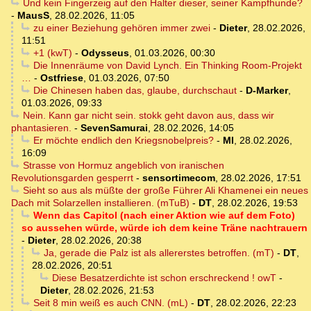
Und kein Fingerzeig auf den Halter dieser, seiner Kampfhunde?
-
MausS
,
28.02.2026, 11:05
zu einer Beziehung gehören immer zwei
-
Dieter
,
28.02.2026,
11:51
+1 (kwT)
-
Odysseus
,
01.03.2026, 00:30
Die Innenräume von David Lynch. Ein Thinking Room-Projekt
…
-
Ostfriese
,
01.03.2026, 07:50
Die Chinesen haben das, glaube, durchschaut
-
D-Marker
,
01.03.2026, 09:33
Nein. Kann gar nicht sein. stokk geht davon aus, dass wir
phantasieren.
-
SevenSamurai
,
28.02.2026, 14:05
Er möchte endlich den Kriegsnobelpreis?
-
MI
,
28.02.2026,
16:09
Strasse von Hormuz angeblich von iranischen
Revolutionsgarden gesperrt
-
sensortimecom
,
28.02.2026, 17:51
Sieht so aus als müßte der große Führer Ali Khamenei ein neues
Dach mit Solarzellen installieren. (mTuB)
-
DT
,
28.02.2026, 19:53
Wenn das Capitol (nach einer Aktion wie auf dem Foto)
so aussehen würde, würde ich dem keine Träne nachtrauern
-
Dieter
,
28.02.2026, 20:38
Ja, gerade die Palz ist als allererstes betroffen. (mT)
-
DT
,
28.02.2026, 20:51
Diese Besatzerdichte ist schon erschreckend ! owT
-
Dieter
,
28.02.2026, 21:53
Seit 8 min weiß es auch CNN. (mL)
-
DT
,
28.02.2026, 22:23