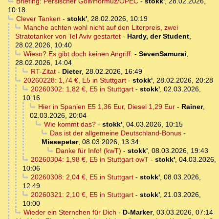
Briefing: Persischer Golf/Hormuz/OPEC
-
stokk'
,
28.02.2026,
10:18
Clever Tanken
-
stokk'
,
28.02.2026, 10:19
Manche achten wohl nicht auf den Literpreis, zwei
Stratotanker von Tel Aviv gestartet
-
Hardy, der Student
,
28.02.2026, 10:40
Wieso? Es gibt doch keinen Angriff.
-
SevenSamurai
,
28.02.2026, 14:04
RT-Zitat
-
Dieter
,
28.02.2026, 16:49
20260228: 1,74 €, E5 in Stuttgart
-
stokk'
,
28.02.2026, 20:28
20260302: 1,82 €, E5 in Stuttgart
-
stokk'
,
02.03.2026,
10:16
Hier in Spanien E5 1,36 Eur, Diesel 1,29 Eur
-
Rainer
,
02.03.2026, 20:04
Wie kommt das?
-
stokk'
,
04.03.2026, 10:15
Das ist der allgemeine Deutschland-Bonus
-
Miesepeter
,
08.03.2026, 13:34
Danke für Info! (kwT)
-
stokk'
,
08.03.2026, 19:43
20260304: 1,98 €, E5 in Stuttgart owT
-
stokk'
,
04.03.2026,
10:06
20260308: 2,04 €, E5 in Stuttgart
-
stokk'
,
08.03.2026,
12:49
20260321: 2,10 €, E5 in Stuttgart
-
stokk'
,
21.03.2026,
10:00
Wieder ein Sternchen für Dich
-
D-Marker
,
03.03.2026, 07:14