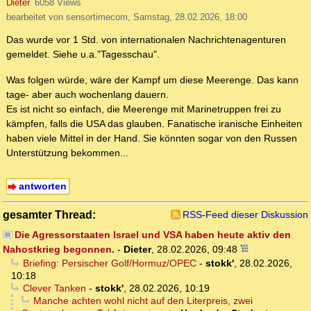
Dieter
6058 Views
bearbeitet von sensortimecom, Samstag, 28.02.2026, 18:00
Das wurde vor 1 Std. von internationalen Nachrichtenagenturen
gemeldet. Siehe u.a."Tagesschau".
Was folgen würde, wäre der Kampf um diese Meerenge. Das kann
tage- aber auch wochenlang dauern.
Es ist nicht so einfach, die Meerenge mit Marinetruppen frei zu
kämpfen, falls die USA das glauben. Fanatische iranische Einheiten
haben viele Mittel in der Hand. Sie könnten sogar von den Russen
Unterstützung bekommen...
antworten
gesamter Thread:
RSS-Feed dieser Diskussion
Die Agressorstaaten Israel und VSA haben heute aktiv den
Nahostkrieg begonnen.
-
Dieter
,
28.02.2026, 09:48
Briefing: Persischer Golf/Hormuz/OPEC
-
stokk'
,
28.02.2026,
10:18
Clever Tanken
-
stokk'
,
28.02.2026, 10:19
Manche achten wohl nicht auf den Literpreis, zwei