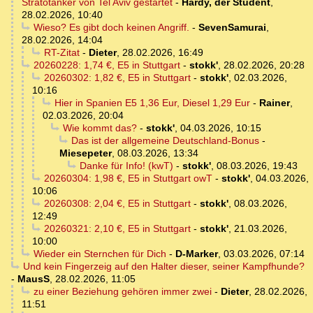
Stratotanker von Tel Aviv gestartet
-
Hardy, der Student
,
28.02.2026, 10:40
Wieso? Es gibt doch keinen Angriff.
-
SevenSamurai
,
28.02.2026, 14:04
RT-Zitat
-
Dieter
,
28.02.2026, 16:49
20260228: 1,74 €, E5 in Stuttgart
-
stokk'
,
28.02.2026, 20:28
20260302: 1,82 €, E5 in Stuttgart
-
stokk'
,
02.03.2026,
10:16
Hier in Spanien E5 1,36 Eur, Diesel 1,29 Eur
-
Rainer
,
02.03.2026, 20:04
Wie kommt das?
-
stokk'
,
04.03.2026, 10:15
Das ist der allgemeine Deutschland-Bonus
-
Miesepeter
,
08.03.2026, 13:34
Danke für Info! (kwT)
-
stokk'
,
08.03.2026, 19:43
20260304: 1,98 €, E5 in Stuttgart owT
-
stokk'
,
04.03.2026,
10:06
20260308: 2,04 €, E5 in Stuttgart
-
stokk'
,
08.03.2026,
12:49
20260321: 2,10 €, E5 in Stuttgart
-
stokk'
,
21.03.2026,
10:00
Wieder ein Sternchen für Dich
-
D-Marker
,
03.03.2026, 07:14
Und kein Fingerzeig auf den Halter dieser, seiner Kampfhunde?
-
MausS
,
28.02.2026, 11:05
zu einer Beziehung gehören immer zwei
-
Dieter
,
28.02.2026,
11:51