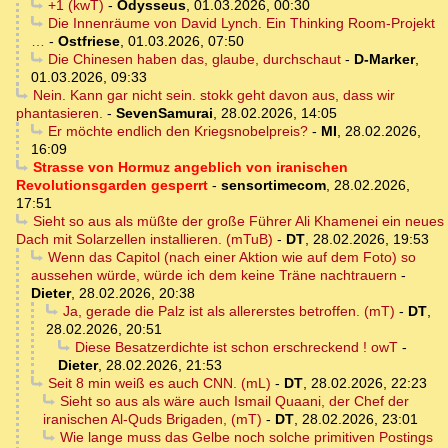
+1 (kwT)
-
Odysseus
,
01.03.2026, 00:30
Die Innenräume von David Lynch. Ein Thinking Room-Projekt
…
-
Ostfriese
,
01.03.2026, 07:50
Die Chinesen haben das, glaube, durchschaut
-
D-Marker
,
01.03.2026, 09:33
Nein. Kann gar nicht sein. stokk geht davon aus, dass wir
phantasieren.
-
SevenSamurai
,
28.02.2026, 14:05
Er möchte endlich den Kriegsnobelpreis?
-
MI
,
28.02.2026,
16:09
Strasse von Hormuz angeblich von iranischen
Revolutionsgarden gesperrt
-
sensortimecom
,
28.02.2026,
17:51
Sieht so aus als müßte der große Führer Ali Khamenei ein neues
Dach mit Solarzellen installieren. (mTuB)
-
DT
,
28.02.2026, 19:53
Wenn das Capitol (nach einer Aktion wie auf dem Foto) so
aussehen würde, würde ich dem keine Träne nachtrauern
-
Dieter
,
28.02.2026, 20:38
Ja, gerade die Palz ist als allererstes betroffen. (mT)
-
DT
,
28.02.2026, 20:51
Diese Besatzerdichte ist schon erschreckend ! owT
-
Dieter
,
28.02.2026, 21:53
Seit 8 min weiß es auch CNN. (mL)
-
DT
,
28.02.2026, 22:23
Sieht so aus als wäre auch Ismail Quaani, der Chef der
iranischen Al-Quds Brigaden, (mT)
-
DT
,
28.02.2026, 23:01
Wie lange muss das Gelbe noch solche primitiven Postings