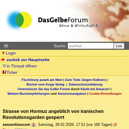
Suche:
Los
Login
zurück zur Hauptseite
in Thread öffnen
Ticker
Fluchtburg autark am Meer
|
Zum Tode Jürgen Küßners
|
Bücher vom Kopp-Verlag |
Datenschutzerklärung
Unterstützen Sie das Gelbe Forum
durch
Käufe bei Amazon
! |
Weitere Buchempfehlungen
und
Amazonnavigation
|
Cookie-Einstellungen
Strasse von Hormuz angeblich von iranischen
Revolutionsgarden gesperrt
sensortimecom
,
Samstag, 28.02.2026, 17:51
(vor 160 Tagen)
@