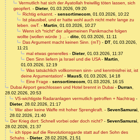
Vermutlich hat sich der Ayatollah freiwillig töten lassen, sich
geopfert.
-
Dieter
,
01.03.2026, 09:20
Richtig erkannt.
-
sensortimecom
,
01.03.2026, 10:22
Ist plausibel, und er hatte wohl auch nicht mehr lange zu
leben. owT.
-
Martin
,
01.03.2026, 10:27
Wenn ich *nicht* der allgemeinen Panikmache folgen
wollte (wollen würde :) ...
-
dito
,
01.03.2026, 11:11
Das Argument macht keinen Sinn. (mT)
-
DT
,
01.03.2026,
11:21
mal etwas generelles
-
Dieter
,
01.03.2026, 11:37
Den Sinn liefern ja Israel und die USA
-
Martin
,
01.03.2026, 12:19
Was tatsächlich vollkommen sinn- und kenntnisfrei ist, ist
deine Argumentation!
-
MausS
,
01.03.2026, 14:18
Eine Frage
-
sensortimecom
,
01.03.2026, 16:15
Dubai Airport geschlossen und Hotel brennt in Dubai
-
Durran
,
28.02.2026, 20:53
VS-wichtigste Radaranlagen vermutlich getroffen + Nachtrag
-
Dieter
,
28.02.2026, 21:17
War aber keine Waffe mit hoher Sprengkraft.
-
SevenSamurai
,
28.02.2026, 21:40
Der Krieg dort: Schnell vorbei oder doch nicht?
-
SevenSamurai
,
28.02.2026, 21:37
ich tippe auf die Revolutionsgarde statt auf den Sohn des
Schahs.
-
Dieter
,
28.02.2026, 21:51