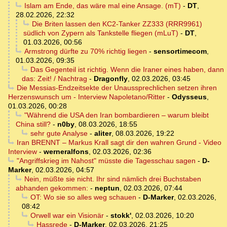
Islam am Ende, das wäre mal eine Ansage. (mT)
-
DT
,
28.02.2026, 22:32
Die Briten lassen den KC2-Tanker ZZ333 (RRR9961)
südlich von Zypern als Tankstelle fliegen (mLuT)
-
DT
,
01.03.2026, 00:56
Armstrong dürfte zu 70% richtig liegen
-
sensortimecom
,
01.03.2026, 09:35
Das Gegenteil ist richtig. Wenn die Iraner eines haben, dann
das: Zeit! / Nachtrag
-
Dragonfly
,
02.03.2026, 03:45
Die Messias-Endzeitsekte der Unaussprechlichen setzen ihren
Herzenswunsch um - Interview Napoletano/Ritter
-
Odysseus
,
01.03.2026, 00:28
"Während die USA den Iran bombardieren – warum bleibt
China still?
-
n0by
,
08.03.2026, 18:55
sehr gute Analyse
-
aliter
,
08.03.2026, 19:22
Iran BRENNT – Markus Krall sagt dir den wahren Grund - Video
Interview
-
werneralfons
,
02.03.2026, 02:36
"Angriffskrieg im Nahost" müsste die Tagesschau sagen
-
D-
Marker
,
02.03.2026, 04:57
Nein, müßte sie nicht. Ihr sind nämlich drei Buchstaben
abhanden gekommen:
-
neptun
,
02.03.2026, 07:44
OT: Wo sie so alles weg schauen
-
D-Marker
,
02.03.2026,
08:42
Orwell war ein Visionär
-
stokk'
,
02.03.2026, 10:20
Hassrede
-
D-Marker
,
02.03.2026, 21:25