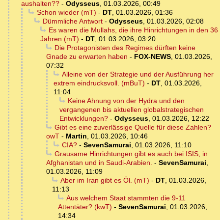
aushalten??
-
Odysseus
,
01.03.2026, 00:49
Schon wieder (mT)
-
DT
,
01.03.2026, 01:36
Dümmliche Antwort
-
Odysseus
,
01.03.2026, 02:08
Es waren die Mullahs, die ihre Hinrichtungen in den 36
Jahren (mT)
-
DT
,
01.03.2026, 03:20
Die Protagonisten des Regimes dürften keine
Gnade zu erwarten haben
-
FOX-NEWS
,
01.03.2026,
07:32
Alleine von der Strategie und der Ausführung her
extrem eindrucksvoll. (mBuT)
-
DT
,
01.03.2026,
11:04
Keine Ahnung von der Hydra und den
vergangenen bis aktuellen globalstrategischen
Entwicklungen?
-
Odysseus
,
01.03.2026, 12:22
Gibt es eine zuverlässige Quelle für diese Zahlen?
owT
-
Martin
,
01.03.2026, 10:46
CIA?
-
SevenSamurai
,
01.03.2026, 11:10
Grausame Hinrichtungen gibt es auch bei ISIS, in
Afghanistan und in Saudi-Arabien.
-
SevenSamurai
,
01.03.2026, 11:09
Aber im Iran gibt es Öl. (mT)
-
DT
,
01.03.2026,
11:13
Aus welchem Staat stammten die 9-11
Attentäter? (kwT)
-
SevenSamurai
,
01.03.2026,
14:34