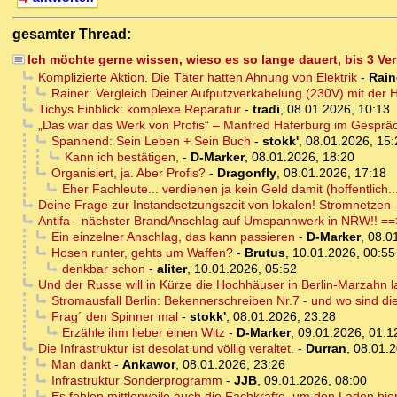
gesamter Thread:
Ich möchte gerne wissen, wieso es so lange dauert, bis 3 V
Komplizierte Aktion. Die Täter hatten Ahnung von Elektrik
-
Rain
Rainer: Vergleich Deiner Aufputzverkabelung (230V) mit der
Tichys Einblick: komplexe Reparatur
-
tradi
,
08.01.2026, 10:13
„Das war das Werk von Profis“ – Manfred Haferburg im Gesprä
Spannend: Sein Leben + Sein Buch
-
stokk'
,
08.01.2026, 15:
Kann ich bestätigen,
-
D-Marker
,
08.01.2026, 18:20
Organisiert, ja. Aber Profis?
-
Dragonfly
,
08.01.2026, 17:18
Eher Fachleute... verdienen ja kein Geld damit (hoffentlich..
Deine Frage zur Instandsetzungszeit von lokalen! Stromnetzen
Antifa - nächster BrandAnschlag auf Umspannwerk in NRW!! ==>
Ein einzelner Anschlag, das kann passieren
-
D-Marker
,
08.0
Hosen runter, gehts um Waffen?
-
Brutus
,
10.01.2026, 00:55
denkbar schon
-
aliter
,
10.01.2026, 05:52
Und der Russe will in Kürze die Hochhäuser in Berlin-Marzahn 
Stromausfall Berlin: Bekennerschreiben Nr.7 - und wo sind d
Frag´ den Spinner mal
-
stokk'
,
08.01.2026, 23:28
Erzähle ihm lieber einen Witz
-
D-Marker
,
09.01.2026, 01:1
Die Infrastruktur ist desolat und völlig veraltet.
-
Durran
,
08.01.2
Man dankt
-
Ankawor
,
08.01.2026, 23:26
Infrastruktur Sonderprogramm
-
JJB
,
09.01.2026, 08:00
Es fehlen mittlerweile auch die Fachkräfte, um den Laden hie