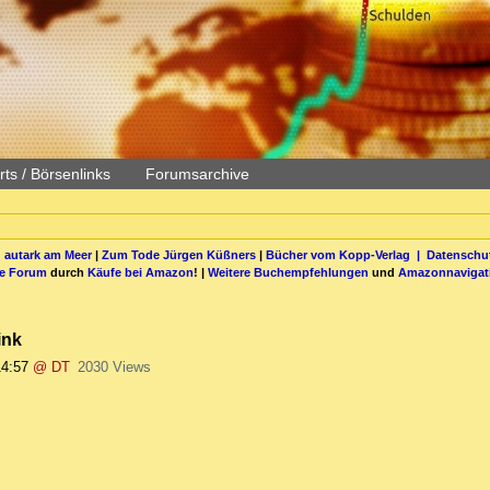
ts / Börsenlinks
Forumsarchive
 autark am Meer
|
Zum Tode Jürgen Küßners
|
Bücher vom Kopp-Verlag |
Datenschut
be Forum
durch
Käufe bei Amazon
! |
Weitere Buchempfehlungen
und
Amazonnavigat
ink
14:57
@ DT
2030 Views