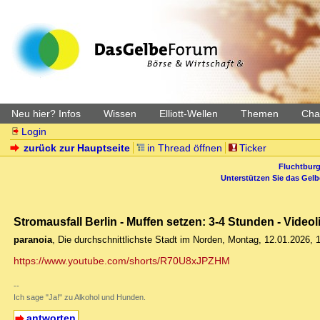
Neu hier? Infos
Wissen
Elliott-Wellen
Themen
Char
Login
zurück zur Hauptseite
in Thread öffnen
Ticker
Fluchtburg
Unterstützen Sie das Gel
Stromausfall Berlin - Muffen setzen: 3-4 Stunden - Videol
paranoia
,
Die durchschnittlichste Stadt im Norden
,
Montag, 12.01.2026, 
https://www.youtube.com/shorts/R70U8xJPZHM
--
Ich sage "Ja!" zu Alkohol und Hunden.
antworten