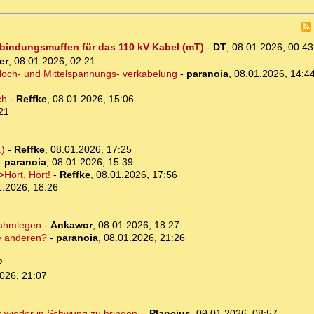
erbindungsmuffen für das 110 kV Kabel (mT)
-
DT
,
08.01.2026, 00:4
er
,
08.01.2026, 02:21
 Hoch- und Mittelspannungs- verkabelung
-
paranoia
,
08.01.2026, 14:4
ch
-
Reffke
,
08.01.2026, 15:06
21
.)
-
Reffke
,
08.01.2026, 17:25
-
paranoia
,
08.01.2026, 15:39
Hört, Hört!
-
Reffke
,
08.01.2026, 17:56
1.2026, 18:26
lahmlegen
-
Ankawor
,
08.01.2026, 18:27
ie anderen?
-
paranoia
,
08.01.2026, 21:26
2
026, 21:07
r wieder in Schwung zu bringen.
-
Plancius
,
09.01.2026, 08:57