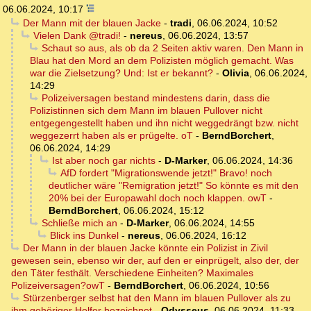
06.06.2024, 10:17
Der Mann mit der blauen Jacke
-
tradi
,
06.06.2024, 10:52
Vielen Dank @tradi!
-
nereus
,
06.06.2024, 13:57
Schaut so aus, als ob da 2 Seiten aktiv waren. Den Mann in
Blau hat den Mord an dem Polizisten möglich gemacht. Was
war die Zielsetzung? Und: Ist er bekannt?
-
Olivia
,
06.06.2024,
14:29
Polizeiversagen bestand mindestens darin, dass die
Polizistinnen sich dem Mann im blauen Pullover nicht
entgegengestellt haben und ihn nicht weggedrängt bzw. nicht
weggezerrt haben als er prügelte. oT
-
BerndBorchert
,
06.06.2024, 14:29
Ist aber noch gar nichts
-
D-Marker
,
06.06.2024, 14:36
AfD fordert "Migrationswende jetzt!" Bravo! noch
deutlicher wäre "Remigration jetzt!" So könnte es mit den
20% bei der Europawahl doch noch klappen. owT
-
BerndBorchert
,
06.06.2024, 15:12
Schließe mich an
-
D-Marker
,
06.06.2024, 14:55
Blick ins Dunkel
-
nereus
,
06.06.2024, 16:12
Der Mann in der blauen Jacke könnte ein Polizist in Zivil
gewesen sein, ebenso wir der, auf den er einprügelt, also der, der
den Täter festhält. Verschiedene Einheiten? Maximales
Polizeiversagen?owT
-
BerndBorchert
,
06.06.2024, 10:56
Stürzenberger selbst hat den Mann im blauen Pullover als zu
ihm gehöriger Helfer bezeichnet
-
Odysseus
,
06.06.2024, 11:33