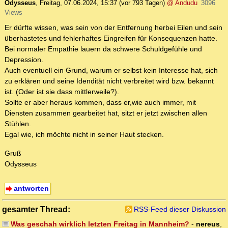
Odysseus
,
Freitag, 07.06.2024, 15:37
(vor 793 Tagen)
@ Andudu
3096
Views
Er dürfte wissen, was sein von der Entfernung herbei Eilen und sein
überhastetes und fehlerhaftes Eingreifen für Konsequenzen hatte.
Bei normaler Empathie lauern da schwere Schuldgefühle und
Depression.
Auch eventuell ein Grund, warum er selbst kein Interesse hat, sich
zu erklären und seine Idendität nicht verbreitet wird bzw. bekannt
ist. (Oder ist sie dass mittlerweile?).
Sollte er aber heraus kommen, dass er,wie auch immer, mit
Diensten zusammen gearbeitet hat, sitzt er jetzt zwischen allen
Stühlen.
Egal wie, ich möchte nicht in seiner Haut stecken.
Gruß
Odysseus
antworten
gesamter Thread:
RSS-Feed dieser Diskussion
Was geschah wirklich letzten Freitag in Mannheim?
-
nereus
,