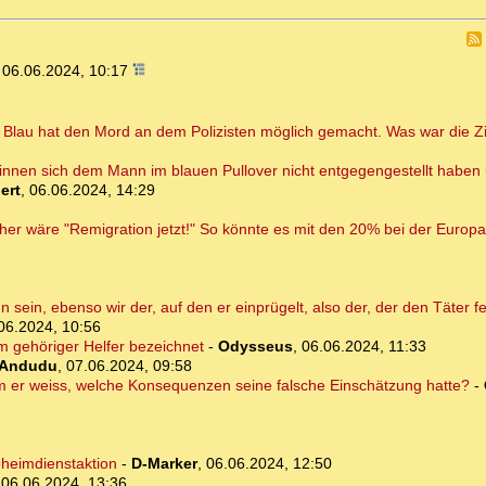
,
06.06.2024, 10:17
n Blau hat den Mord an dem Polizisten möglich gemacht. Was war die Zi
stinnen sich dem Mann im blauen Pullover nicht entgegengestellt haben
ert
,
06.06.2024, 14:29
icher wäre "Remigration jetzt!" So könnte es mit den 20% bei der Euro
n sein, ebenso wir der, auf den er einprügelt, also der, der den Täter f
06.2024, 10:56
m gehöriger Helfer bezeichnet
-
Odysseus
,
06.06.2024, 11:33
Andudu
,
07.06.2024, 09:58
 er weiss, welche Konsequenzen seine falsche Einschätzung hatte?
-
eheimdienstaktion
-
D-Marker
,
06.06.2024, 12:50
,
06.06.2024, 13:36