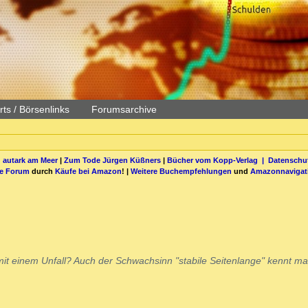
ts / Börsenlinks
Forumsarchive
 autark am Meer
|
Zum Tode Jürgen Küßners
|
Bücher vom Kopp-Verlag |
Datenschut
be Forum
durch
Käufe bei Amazon
! |
Weitere Buchempfehlungen
und
Amazonnavigat
it einem Unfall? Auch der Schwachsinn "stabile Seitenlange" kennt ma