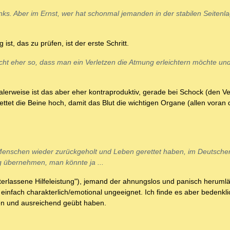
nks. Aber im Ernst, wer hat schonmal jemanden in der stabilen Seitenl
t, das zu prüfen, ist der erste Schritt.
icht eher so, dass man ein Verletzen die Atmung erleichtern möchte un
malerweise ist das aber eher kontraproduktiv, gerade bei Schock (den 
ettet die Beine hoch, damit das Blut die wichtigen Organe (allen voran
Menschen wieder zurückgeholt und Leben gerettet haben, im Deutsche
ng übernehmen, man könnte ja ...
"unterlassene Hilfeleistung"), jemand der ahnungslos und panisch heruml
einfach charakterlich/emotional ungeeignet. Ich finde es aber bedenkli
nnen und ausreichend geübt haben.