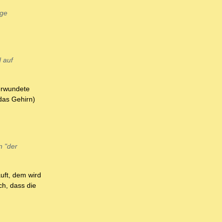
age
d auf
Verwundete
 das Gehirn)
n "der
äuft, dem wird
ch, dass die