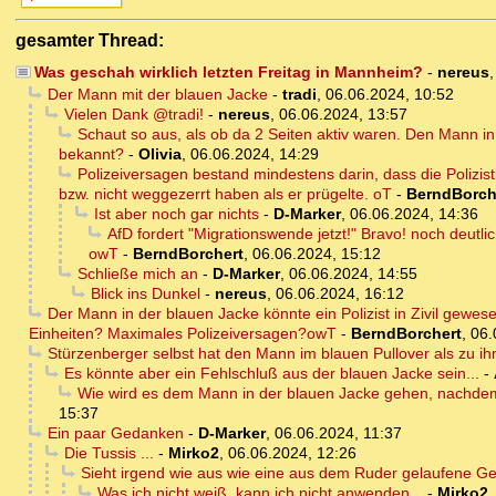
gesamter Thread:
Was geschah wirklich letzten Freitag in Mannheim?
-
nereus
Der Mann mit der blauen Jacke
-
tradi
,
06.06.2024, 10:52
Vielen Dank @tradi!
-
nereus
,
06.06.2024, 13:57
Schaut so aus, als ob da 2 Seiten aktiv waren. Den Mann i
bekannt?
-
Olivia
,
06.06.2024, 14:29
Polizeiversagen bestand mindestens darin, dass die Polizi
bzw. nicht weggezerrt haben als er prügelte. oT
-
BerndBorch
Ist aber noch gar nichts
-
D-Marker
,
06.06.2024, 14:36
AfD fordert "Migrationswende jetzt!" Bravo! noch deutl
owT
-
BerndBorchert
,
06.06.2024, 15:12
Schließe mich an
-
D-Marker
,
06.06.2024, 14:55
Blick ins Dunkel
-
nereus
,
06.06.2024, 16:12
Der Mann in der blauen Jacke könnte ein Polizist in Zivil gewese
Einheiten? Maximales Polizeiversagen?owT
-
BerndBorchert
,
06.
Stürzenberger selbst hat den Mann im blauen Pullover als zu ih
Es könnte aber ein Fehlschluß aus der blauen Jacke sein...
-
Wie wird es dem Mann in der blauen Jacke gehen, nachdem
15:37
Ein paar Gedanken
-
D-Marker
,
06.06.2024, 11:37
Die Tussis ...
-
Mirko2
,
06.06.2024, 12:26
Sieht irgend wie aus wie eine aus dem Ruder gelaufene G
Was ich nicht weiß, kann ich nicht anwenden ..
-
Mirko2