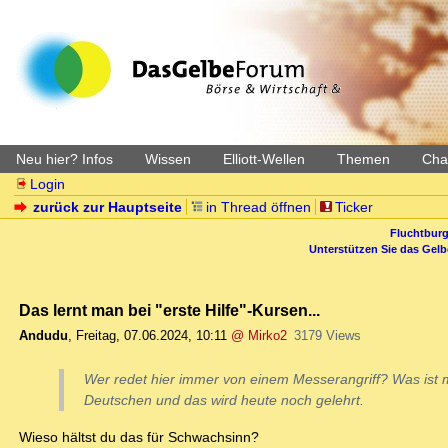
Neu hier? Infos
Wissen
Elliott-Wellen
Themen
Char
Login
zurück zur Hauptseite
in Thread öffnen
Ticker
Fluchtburg
Unterstützen Sie das Gel
Das lernt man bei "erste Hilfe"-Kursen...
Andudu
,
Freitag, 07.06.2024, 10:11
@ Mirko2
3179 Views
Wer redet hier immer von einem Messerangriff? Was ist m
Deutschen und das wird heute noch gelehrt.
Wieso hältst du das für Schwachsinn?