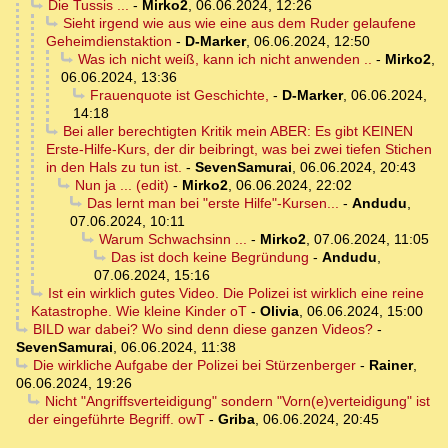
Die Tussis ...
-
Mirko2
,
06.06.2024, 12:26
Sieht irgend wie aus wie eine aus dem Ruder gelaufene
Geheimdienstaktion
-
D-Marker
,
06.06.2024, 12:50
Was ich nicht weiß, kann ich nicht anwenden ..
-
Mirko2
,
06.06.2024, 13:36
Frauenquote ist Geschichte,
-
D-Marker
,
06.06.2024,
14:18
Bei aller berechtigten Kritik mein ABER: Es gibt KEINEN
Erste-Hilfe-Kurs, der dir beibringt, was bei zwei tiefen Stichen
in den Hals zu tun ist.
-
SevenSamurai
,
06.06.2024, 20:43
Nun ja ... (edit)
-
Mirko2
,
06.06.2024, 22:02
Das lernt man bei "erste Hilfe"-Kursen...
-
Andudu
,
07.06.2024, 10:11
Warum Schwachsinn ...
-
Mirko2
,
07.06.2024, 11:05
Das ist doch keine Begründung
-
Andudu
,
07.06.2024, 15:16
Ist ein wirklich gutes Video. Die Polizei ist wirklich eine reine
Katastrophe. Wie kleine Kinder oT
-
Olivia
,
06.06.2024, 15:00
BILD war dabei? Wo sind denn diese ganzen Videos?
-
SevenSamurai
,
06.06.2024, 11:38
Die wirkliche Aufgabe der Polizei bei Stürzenberger
-
Rainer
,
06.06.2024, 19:26
Nicht "Angriffsverteidigung" sondern "Vorn(e)verteidigung" ist
der eingeführte Begriff. owT
-
Griba
,
06.06.2024, 20:45