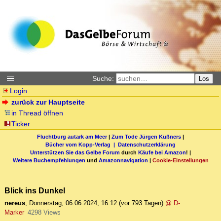
Suche:
Los
Login
zurück zur Hauptseite
in Thread öffnen
Ticker
Fluchtburg autark am Meer
|
Zum Tode Jürgen Küßners
|
Bücher vom Kopp-Verlag |
Datenschutzerklärung
Unterstützen Sie das Gelbe Forum
durch
Käufe bei Amazon
! |
Weitere Buchempfehlungen
und
Amazonnavigation
|
Cookie-Einstellungen
Blick ins Dunkel
nereus
,
Donnerstag, 06.06.2024, 16:12
(vor 793 Tagen)
@ D-
Marker
4298 Views