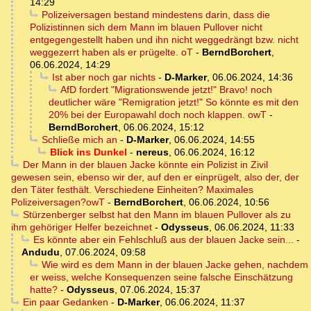
14:29
Polizeiversagen bestand mindestens darin, dass die
Polizistinnen sich dem Mann im blauen Pullover nicht
entgegengestellt haben und ihn nicht weggedrängt bzw. nicht
weggezerrt haben als er prügelte. oT
-
BerndBorchert
,
06.06.2024, 14:29
Ist aber noch gar nichts
-
D-Marker
,
06.06.2024, 14:36
AfD fordert "Migrationswende jetzt!" Bravo! noch
deutlicher wäre "Remigration jetzt!" So könnte es mit den
20% bei der Europawahl doch noch klappen. owT
-
BerndBorchert
,
06.06.2024, 15:12
Schließe mich an
-
D-Marker
,
06.06.2024, 14:55
Blick ins Dunkel
-
nereus
,
06.06.2024, 16:12
Der Mann in der blauen Jacke könnte ein Polizist in Zivil
gewesen sein, ebenso wir der, auf den er einprügelt, also der, der
den Täter festhält. Verschiedene Einheiten? Maximales
Polizeiversagen?owT
-
BerndBorchert
,
06.06.2024, 10:56
Stürzenberger selbst hat den Mann im blauen Pullover als zu
ihm gehöriger Helfer bezeichnet
-
Odysseus
,
06.06.2024, 11:33
Es könnte aber ein Fehlschluß aus der blauen Jacke sein...
-
Andudu
,
07.06.2024, 09:58
Wie wird es dem Mann in der blauen Jacke gehen, nachdem
er weiss, welche Konsequenzen seine falsche Einschätzung
hatte?
-
Odysseus
,
07.06.2024, 15:37
Ein paar Gedanken
-
D-Marker
,
06.06.2024, 11:37