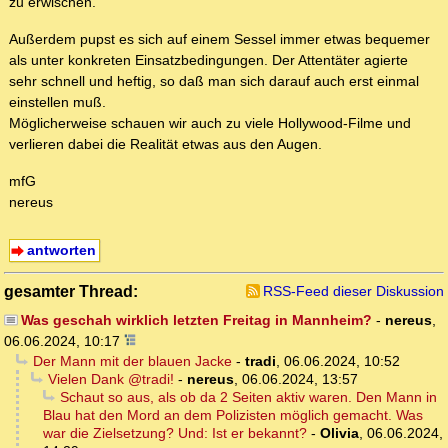
zu erwischen.
Außerdem pupst es sich auf einem Sessel immer etwas bequemer
als unter konkreten Einsatzbedingungen. Der Attentäter agierte
sehr schnell und heftig, so daß man sich darauf auch erst einmal
einstellen muß.
Möglicherweise schauen wir auch zu viele Hollywood-Filme und
verlieren dabei die Realität etwas aus den Augen.
mfG
nereus
antworten
gesamter Thread:
RSS-Feed dieser Diskussion
Was geschah wirklich letzten Freitag in Mannheim?
-
nereus
,
06.06.2024, 10:17
Der Mann mit der blauen Jacke
-
tradi
,
06.06.2024, 10:52
Vielen Dank @tradi!
-
nereus
,
06.06.2024, 13:57
Schaut so aus, als ob da 2 Seiten aktiv waren. Den Mann in
Blau hat den Mord an dem Polizisten möglich gemacht. Was
war die Zielsetzung? Und: Ist er bekannt?
-
Olivia
,
06.06.2024,