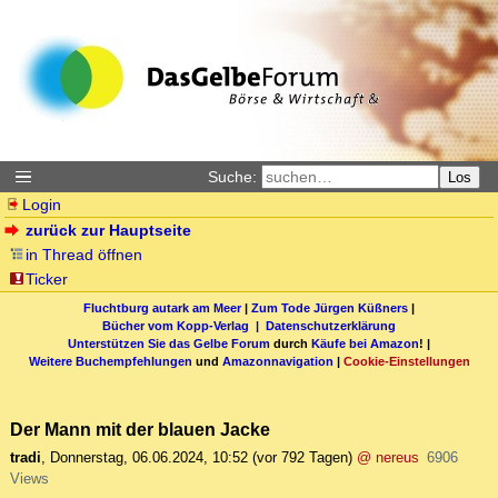
Suche:
Los
Login
zurück zur Hauptseite
in Thread öffnen
Ticker
Fluchtburg autark am Meer
|
Zum Tode Jürgen Küßners
|
Bücher vom Kopp-Verlag |
Datenschutzerklärung
Unterstützen Sie das Gelbe Forum
durch
Käufe bei Amazon
! |
Weitere Buchempfehlungen
und
Amazonnavigation
|
Cookie-Einstellungen
Der Mann mit der blauen Jacke
tradi
,
Donnerstag, 06.06.2024, 10:52
(vor 792 Tagen)
@ nereus
6906
Views