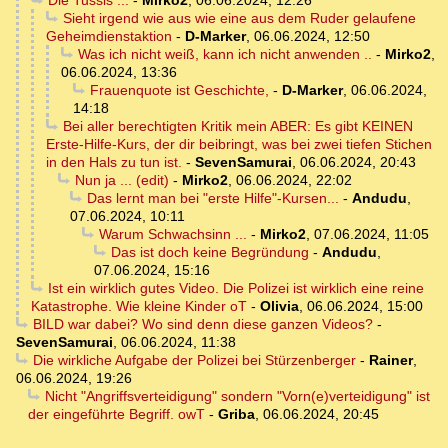
Die Tussis ...
-
Mirko2
,
06.06.2024, 12:26
Sieht irgend wie aus wie eine aus dem Ruder gelaufene
Geheimdienstaktion
-
D-Marker
,
06.06.2024, 12:50
Was ich nicht weiß, kann ich nicht anwenden ..
-
Mirko2
,
06.06.2024, 13:36
Frauenquote ist Geschichte,
-
D-Marker
,
06.06.2024,
14:18
Bei aller berechtigten Kritik mein ABER: Es gibt KEINEN
Erste-Hilfe-Kurs, der dir beibringt, was bei zwei tiefen Stichen
in den Hals zu tun ist.
-
SevenSamurai
,
06.06.2024, 20:43
Nun ja ... (edit)
-
Mirko2
,
06.06.2024, 22:02
Das lernt man bei "erste Hilfe"-Kursen...
-
Andudu
,
07.06.2024, 10:11
Warum Schwachsinn ...
-
Mirko2
,
07.06.2024, 11:05
Das ist doch keine Begründung
-
Andudu
,
07.06.2024, 15:16
Ist ein wirklich gutes Video. Die Polizei ist wirklich eine reine
Katastrophe. Wie kleine Kinder oT
-
Olivia
,
06.06.2024, 15:00
BILD war dabei? Wo sind denn diese ganzen Videos?
-
SevenSamurai
,
06.06.2024, 11:38
Die wirkliche Aufgabe der Polizei bei Stürzenberger
-
Rainer
,
06.06.2024, 19:26
Nicht "Angriffsverteidigung" sondern "Vorn(e)verteidigung" ist
der eingeführte Begriff. owT
-
Griba
,
06.06.2024, 20:45