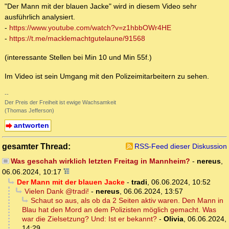
"Der Mann mit der blauen Jacke" wird in diesem Video sehr
ausführlich analysiert.
-
https://www.youtube.com/watch?v=z1hbbOWr4HE
-
https://t.me/macklemachtgutelaune/91568
(interessante Stellen bei Min 10 und Min 55f.)
Im Video ist sein Umgang mit den Polizeimitarbeitern zu sehen.
--
Der Preis der Freiheit ist ewige Wachsamkeit
(Thomas Jefferson)
antworten
gesamter Thread:
RSS-Feed dieser Diskussion
Was geschah wirklich letzten Freitag in Mannheim?
-
nereus
,
06.06.2024, 10:17
Der Mann mit der blauen Jacke
-
tradi
,
06.06.2024, 10:52
Vielen Dank @tradi!
-
nereus
,
06.06.2024, 13:57
Schaut so aus, als ob da 2 Seiten aktiv waren. Den Mann in
Blau hat den Mord an dem Polizisten möglich gemacht. Was
war die Zielsetzung? Und: Ist er bekannt?
-
Olivia
,
06.06.2024,
14:29