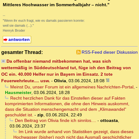
Mittleres Hochwasser im Sommerhalbjahr – nicht."
--
"Wenn ihr euch fragt, wie es damals passieren konnte:
weil sie damals (...)."
Henryk Broder
antworten
gesamter Thread:
RSS-Feed dieser Diskussion
Da offenbar niemand mitbekommen hat, was sich
wettermäßig in Süddeutschland tut, füge ich den Beitrag von
OC ein. 40.000 Helfer nur in Bayern im Einsatz. 2 tote
Feuerwehrleute.... usw.
-
Olivia
,
03.06.2024, 18:08
Meinst Du, unser Forum ist ein allgemeines Nachrichten-Portal,
-
Hausmeister
,
03.06.2024, 18:28
Recht herzlichen Dank für das Einstellen dieser auf Fakten
komprimierten Informationen, die ohne den Hinweis auskommt,
dass die Situation menschengemacht und dem „Klimawandel“
geschuldet ist.
-
zip
,
03.06.2024, 22:49
Den Beitrag von Olivia finde ich sinnlos....
-
ottoasta
,
03.06.2024, 23:37
Im Link wurde anhand von Statistiken gezeigt, dass dieses
Hochwasser (bisher) noch nicht das Ausmaß geschichtlicher