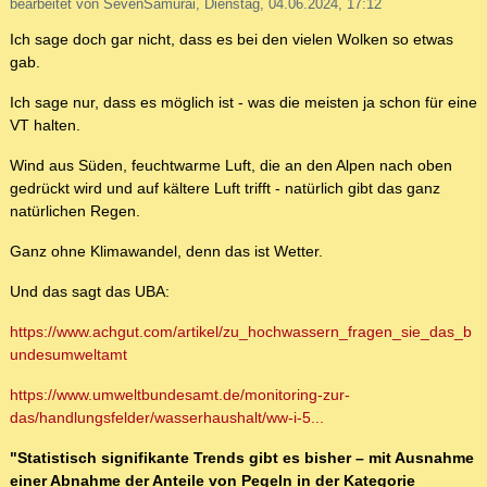
bearbeitet von SevenSamurai, Dienstag, 04.06.2024, 17:12
Ich sage doch gar nicht, dass es bei den vielen Wolken so etwas
gab.
Ich sage nur, dass es möglich ist - was die meisten ja schon für eine
VT halten.
Wind aus Süden, feuchtwarme Luft, die an den Alpen nach oben
gedrückt wird und auf kältere Luft trifft - natürlich gibt das ganz
natürlichen Regen.
Ganz ohne Klimawandel, denn das ist Wetter.
Und das sagt das UBA:
https://www.achgut.com/artikel/zu_hochwassern_fragen_sie_das_b
undesumweltamt
https://www.umweltbundesamt.de/monitoring-zur-
das/handlungsfelder/wasserhaushalt/ww-i-5...
"Statistisch signifikante Trends gibt es bisher – mit Ausnahme
einer Abnahme der Anteile von Pegeln in der Kategorie