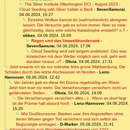
The Silver Institute (Washington DC) - August 2023 -
Cloud Seeding with Silver Iodide is Back
-
SevenSamurai
,
04.06.2024, 15:27
Einzelne Wolken kannst du (wahrscheinlich) abregnen
lassen. Die Versuche gab es schon immer. Aber so viele
gleichzeitig, dass eine solche Katastrophe entsteht? o.T
-
ebbes
,
04.06.2024, 15:59
Regen und das Umweltbundesamt
-
SevenSamurai
,
04.06.2024, 17:06
Cloud Seeding wird seit langem praktiziert. Das was
inzwischen mit dem Wetter möglich sein soll, geht weit
darüber hinaus. oT
-
Olivia
,
04.06.2024, 17:31
Jetzt erwarte ich da nur indirekte links grüne Wahlwerbung. Die
Schäden durch das letzte Hochwasser im Norden
-
Lenz-
Hannover
,
04.06.2024, 12:42
Vor Jahren gab es diese Art Drama regelmäßig am Rhein.
Jetzt hört man nix mehr. Die Versicherungen versichern nicht an
gefährdeten Stellen.....
-
Olivia
,
04.06.2024, 14:08
Die Versicherungen versichern alles ;-) . Wenn es doof liegt
ist die Prämie halt absurd hoch.
-
Lenz-Hannover
,
04.06.2024,
15:20
Wie Großkonzerne, Banken usw. ihre Angestellten ohne
deren Wissen gegen Tod versichern und sich selbst als
Begünstigte eintragen
-
D-Marker
,
05.06.2024, 21:41
Informationen zum Magdalenenhochwasser von 1342
-