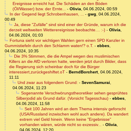
Ereignisse erreicht hat. Die Schäden an den Böden
(Öl/Wasser) bzw. der Ernte...
-
Olivia
,
04.06.2024, 00:59
In der Gegend liegt Schrobenhausen, ...
-
gwg
,
04.06.2024,
00:49
Ja, diese "Zufälle" sind sind einer der Gründe, warum ich die
derzeit weltweiten Wetterereignisse beobachte.... :-)
-
Olivia
,
04.06.2024, 01:03
Fortuna sieht vor wichtigen Wahlen gern einen SPD Kanzler in
Gummistiefeln durch den Schlamm waten!? o.T.
-
ebbes
,
04.06.2024, 10:35
Die 3% Stimmen, die die Ampel wegen des muslimischen
Killers an die AfD verloren hatte, werden jetzt durch Bilder, dass
die Regierung sich scheinbar doch für die Bürger
interessiert,zurückgeshiftet.oT
-
BerndBorchert
,
04.06.2024,
11:11
Und zwar aus folgendem Grund:
-
SevenSamurai
,
04.06.2024, 11:23
Sogenannte Verschwörungstheoretiker sehen gesprühtes
Silberjodid als Grund dafür. (Vorsicht Tagesschau)
-
ebbes
,
04.06.2024, 11:58
Seit 100 Jahren wird an dem Thema intensiv geforscht
(USA/Russland inzwischen wohl auch andere). Da wandert
extrem viel Geld hinein. Wenn keine "Ergebnisse"
vorhanden wären, würde nicht so exzessiv...
-
Olivia
,
04.06.2024, 12:20