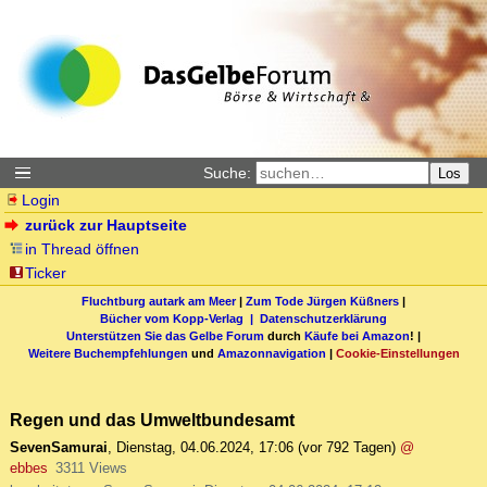
Suche:
Los
Login
zurück zur Hauptseite
in Thread öffnen
Ticker
Fluchtburg autark am Meer
|
Zum Tode Jürgen Küßners
|
Bücher vom Kopp-Verlag |
Datenschutzerklärung
Unterstützen Sie das Gelbe Forum
durch
Käufe bei Amazon
! |
Weitere Buchempfehlungen
und
Amazonnavigation
|
Cookie-Einstellungen
Regen und das Umweltbundesamt
SevenSamurai
,
Dienstag, 04.06.2024, 17:06
(vor 792 Tagen)
@
ebbes
3311 Views