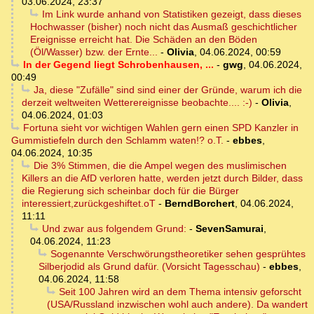
03.06.2024, 23:37
Im Link wurde anhand von Statistiken gezeigt, dass dieses
Hochwasser (bisher) noch nicht das Ausmaß geschichtlicher
Ereignisse erreicht hat. Die Schäden an den Böden
(Öl/Wasser) bzw. der Ernte...
-
Olivia
,
04.06.2024, 00:59
In der Gegend liegt Schrobenhausen, ...
-
gwg
,
04.06.2024,
00:49
Ja, diese "Zufälle" sind sind einer der Gründe, warum ich die
derzeit weltweiten Wetterereignisse beobachte.... :-)
-
Olivia
,
04.06.2024, 01:03
Fortuna sieht vor wichtigen Wahlen gern einen SPD Kanzler in
Gummistiefeln durch den Schlamm waten!? o.T.
-
ebbes
,
04.06.2024, 10:35
Die 3% Stimmen, die die Ampel wegen des muslimischen
Killers an die AfD verloren hatte, werden jetzt durch Bilder, dass
die Regierung sich scheinbar doch für die Bürger
interessiert,zurückgeshiftet.oT
-
BerndBorchert
,
04.06.2024,
11:11
Und zwar aus folgendem Grund:
-
SevenSamurai
,
04.06.2024, 11:23
Sogenannte Verschwörungstheoretiker sehen gesprühtes
Silberjodid als Grund dafür. (Vorsicht Tagesschau)
-
ebbes
,
04.06.2024, 11:58
Seit 100 Jahren wird an dem Thema intensiv geforscht
(USA/Russland inzwischen wohl auch andere). Da wandert