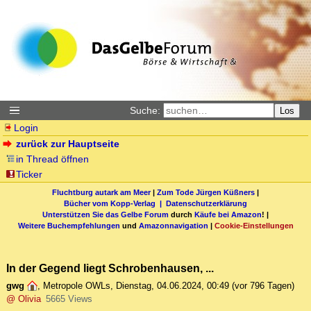
Suche:
Los
Login
zurück zur Hauptseite
in Thread öffnen
Ticker
Fluchtburg autark am Meer
|
Zum Tode Jürgen Küßners
|
Bücher vom Kopp-Verlag |
Datenschutzerklärung
Unterstützen Sie das Gelbe Forum
durch
Käufe bei Amazon
! |
Weitere Buchempfehlungen
und
Amazonnavigation
|
Cookie-Einstellungen
In der Gegend liegt Schrobenhausen, ...
gwg
,
Metropole OWLs
,
Dienstag, 04.06.2024, 00:49
(vor 796 Tagen)
@ Olivia
5665 Views