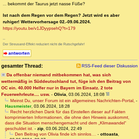
... bekommt der Taurus jetzt nasse Füße?
Ist nach dem Regen vor dem Regen? Jetzt wird es aber
ruhiger! Wettervorhersage 02.-09.06.2024.
https://youtu.be/v1JDyypsehQ?t=179
--
Der Streusand-Effekt reduziert nicht die Rutschgefahr!
antworten
gesamter Thread:
RSS-Feed dieser Diskussion
Da offenbar niemand mitbekommen hat, was sich
wettermäßig in Süddeutschland tut, füge ich den Beitrag von
OC ein. 40.000 Helfer nur in Bayern im Einsatz. 2 tote
Feuerwehrleute.... usw.
-
Olivia
,
03.06.2024, 18:08
Meinst Du, unser Forum ist ein allgemeines Nachrichten-Portal,
-
Hausmeister
,
03.06.2024, 18:28
Recht herzlichen Dank für das Einstellen dieser auf Fakten
komprimierten Informationen, die ohne den Hinweis auskommt,
dass die Situation menschengemacht und dem „Klimawandel“
geschuldet ist.
-
zip
,
03.06.2024, 22:49
Den Beitrag von Olivia finde ich sinnlos....
-
ottoasta
,