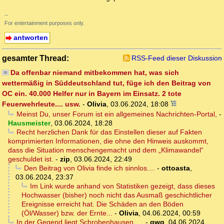
--
For entertainment purposes only.
antworten
gesamter Thread:
RSS-Feed dieser Diskussion
Da offenbar niemand mitbekommen hat, was sich
wettermäßig in Süddeutschland tut, füge ich den Beitrag von
OC ein. 40.000 Helfer nur in Bayern im Einsatz. 2 tote
Feuerwehrleute.... usw.
-
Olivia
,
03.06.2024, 18:08
Meinst Du, unser Forum ist ein allgemeines Nachrichten-Portal,
-
Hausmeister
,
03.06.2024, 18:28
Recht herzlichen Dank für das Einstellen dieser auf Fakten
komprimierten Informationen, die ohne den Hinweis auskommt,
dass die Situation menschengemacht und dem „Klimawandel“
geschuldet ist.
-
zip
,
03.06.2024, 22:49
Den Beitrag von Olivia finde ich sinnlos....
-
ottoasta
,
03.06.2024, 23:37
Im Link wurde anhand von Statistiken gezeigt, dass dieses
Hochwasser (bisher) noch nicht das Ausmaß geschichtlicher
Ereignisse erreicht hat. Die Schäden an den Böden
(Öl/Wasser) bzw. der Ernte...
-
Olivia
,
04.06.2024, 00:59
In der Gegend liegt Schrobenhausen, ...
-
gwg
,
04.06.2024,