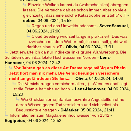
Einzelne Wolken kannst du (wahrscheinlich) abregnen
lassen. Die Versuche gab es schon immer. Aber so viele
gleichzeitig, dass eine solche Katastrophe entsteht? o.T
-
ebbes
,
04.06.2024, 15:59
Regen und das Umweltbundesamt
-
SevenSamurai
,
04.06.2024, 17:06
Cloud Seeding wird seit langem praktiziert. Das was
inzwischen mit dem Wetter möglich sein soll, geht weit
darüber hinaus. oT
-
Olivia
,
04.06.2024, 17:31
Jetzt erwarte ich da nur indirekte links grüne Wahlwerbung. Die
Schäden durch das letzte Hochwasser im Norden
-
Lenz-
Hannover
,
04.06.2024, 12:42
Vor Jahren gab es diese Art Drama regelmäßig am Rhein.
Jetzt hört man nix mehr. Die Versicherungen versichern
nicht an gefährdeten Stellen.....
-
Olivia
,
04.06.2024, 14:08
Die Versicherungen versichern alles ;-) . Wenn es doof liegt
ist die Prämie halt absurd hoch.
-
Lenz-Hannover
,
04.06.2024,
15:20
Wie Großkonzerne, Banken usw. ihre Angestellten ohne
deren Wissen gegen Tod versichern und sich selbst als
Begünstigte eintragen
-
D-Marker
,
05.06.2024, 21:41
Informationen zum Magdalenenhochwasser von 1342
-
Eugippius
,
04.06.2024, 13:52