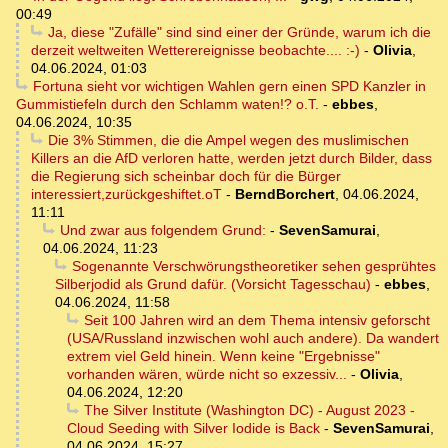
00:49
Ja, diese "Zufälle" sind sind einer der Gründe, warum ich die
derzeit weltweiten Wetterereignisse beobachte.... :-)
-
Olivia
,
04.06.2024, 01:03
Fortuna sieht vor wichtigen Wahlen gern einen SPD Kanzler in
Gummistiefeln durch den Schlamm waten!? o.T.
-
ebbes
,
04.06.2024, 10:35
Die 3% Stimmen, die die Ampel wegen des muslimischen
Killers an die AfD verloren hatte, werden jetzt durch Bilder, dass
die Regierung sich scheinbar doch für die Bürger
interessiert,zurückgeshiftet.oT
-
BerndBorchert
,
04.06.2024,
11:11
Und zwar aus folgendem Grund:
-
SevenSamurai
,
04.06.2024, 11:23
Sogenannte Verschwörungstheoretiker sehen gesprühtes
Silberjodid als Grund dafür. (Vorsicht Tagesschau)
-
ebbes
,
04.06.2024, 11:58
Seit 100 Jahren wird an dem Thema intensiv geforscht
(USA/Russland inzwischen wohl auch andere). Da wandert
extrem viel Geld hinein. Wenn keine "Ergebnisse"
vorhanden wären, würde nicht so exzessiv...
-
Olivia
,
04.06.2024, 12:20
The Silver Institute (Washington DC) - August 2023 -
Cloud Seeding with Silver Iodide is Back
-
SevenSamurai
,
04.06.2024, 15:27