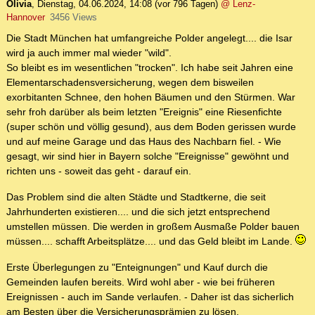
Olivia
,
Dienstag, 04.06.2024, 14:08
(vor 796 Tagen)
@ Lenz-
Hannover
3456 Views
Die Stadt München hat umfangreiche Polder angelegt.... die Isar
wird ja auch immer mal wieder "wild".
So bleibt es im wesentlichen "trocken". Ich habe seit Jahren eine
Elementarschadensversicherung, wegen dem bisweilen
exorbitanten Schnee, den hohen Bäumen und den Stürmen. War
sehr froh darüber als beim letzten "Ereignis" eine Riesenfichte
(super schön und völlig gesund), aus dem Boden gerissen wurde
und auf meine Garage und das Haus des Nachbarn fiel. - Wie
gesagt, wir sind hier in Bayern solche "Ereignisse" gewöhnt und
richten uns - soweit das geht - darauf ein.
Das Problem sind die alten Städte und Stadtkerne, die seit
Jahrhunderten existieren.... und die sich jetzt entsprechend
umstellen müssen. Die werden in großem Ausmaße Polder bauen
müssen.... schafft Arbeitsplätze.... und das Geld bleibt im Lande.
Erste Überlegungen zu "Enteignungen" und Kauf durch die
Gemeinden laufen bereits. Wird wohl aber - wie bei früheren
Ereignissen - auch im Sande verlaufen. - Daher ist das sicherlich
am Besten über die Versicherungsprämien zu lösen.