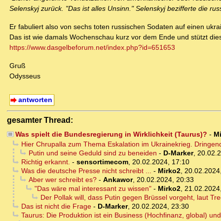
Selenskyj zurück. "Das ist alles Unsinn." Selenskyj bezifferte die 
Er fabuliert also von sechs toten russischen Sodaten auf einen ukra
Das ist wie damals Wochenschau kurz vor dem Ende und stützt dies
https://www.dasgelbeforum.net/index.php?id=651653
Gruß
Odysseus
antworten
gesamter Thread:
Was spielt die Bundesregierung in Wirklichkeit (Taurus)?
-
M
Hier Chrupalla zum Thema Eskalation im Ukrainekrieg. Dringend
Putin und seine Geduld sind zu beneiden
-
D-Marker
,
20.02.2
Richtig erkannt.
-
sensortimecom
,
20.02.2024, 17:10
Was die deutsche Presse nicht schreibt ...
-
Mirko2
,
20.02.2024
Aber wer schreibt es?
-
Ankawor
,
20.02.2024, 20:33
"Das wäre mal interessant zu wissen"
-
Mirko2
,
21.02.2024
Der Pollak will, dass Putin gegen Brüssel vorgeht, laut T
Das ist nicht die Frage
-
D-Marker
,
20.02.2024, 23:30
Taurus: Die Produktion ist ein Business (Hochfinanz, global) und