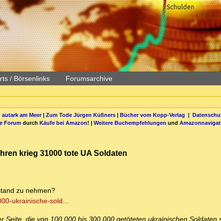
ts / Börsenlinks
Forumsarchive
 autark am Meer
|
Zum Tode Jürgen Küßners
|
Bücher vom Kopp-Verlag |
Datenschut
be Forum
durch
Käufe bei Amazon
! |
Weitere Buchempfehlungen
und
Amazonnavigat
jahren krieg 31000 tote UA Soldaten
bstand zu nehmen?
000-ukrainische-sold...
r Seite, die von 100.000 bis 300.000 getöteten ukrainischen Soldaten