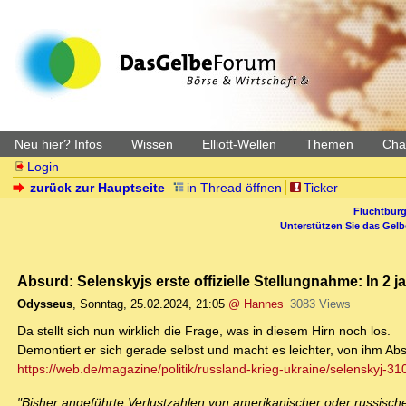
Neu hier? Infos
Wissen
Elliott-Wellen
Themen
Char
Login
zurück zur Hauptseite
in Thread öffnen
Ticker
Fluchtburg
Unterstützen Sie das Gel
Absurd: Selenskyjs erste offizielle Stellungnahme: In 2 
Odysseus
,
Sonntag, 25.02.2024, 21:05
@ Hannes
3083 Views
Da stellt sich nun wirklich die Frage, was in diesem Hirn noch los.
Demontiert er sich gerade selbst und macht es leichter, von ihm A
https://web.de/magazine/politik/russland-krieg-ukraine/selenskyj-31
"Bisher angeführte Verlustzahlen von amerikanischer oder russische