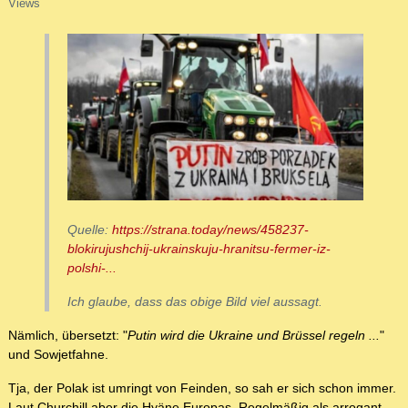
Views
Quelle:
https://strana.today/news/458237-
blokirujushchij-ukrainskuju-hranitsu-fermer-iz-
polshi-...
Ich glaube, dass das obige Bild viel aussagt.
Nämlich, übersetzt: "
Putin wird die Ukraine und Brüssel regeln ...
"
und Sowjetfahne.
Tja, der Polak ist umringt von Feinden, so sah er sich schon immer.
Laut Churchill aber die Hyäne Europas. Regelmäßig als arrogant