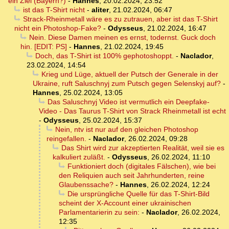
ein Ziel (Bayern?)
-
Hannes
,
20.02.2024, 23:52
ist das T-Shirt nicht
-
aliter
,
21.02.2024, 06:47
Strack-Rheinmetall wäre es zu zutrauen, aber ist das T-Shirt
nicht ein Photoshop-Fake?
-
Odysseus
,
21.02.2024, 16:47
Nein. Diese Damen meinen es ernst, todernst. Guck doch
hin. [EDIT: PS]
-
Hannes
,
21.02.2024, 19:45
Doch, das T-Shirt ist 100% gephotoshoppt.
-
Naclador
,
23.02.2024, 14:54
Krieg und Lüge, aktuell der Putsch der Generale in der
Ukraine, ruft Saluschnyj zum Putsch gegen Selenskyj auf?
-
Hannes
,
25.02.2024, 13:05
Das Saluschnyj Video ist vermutlich ein Deepfake-
Video - Das Taurus T-Shirt von Strack Rheinmetall ist echt
-
Odysseus
,
25.02.2024, 15:37
Nein, ntv ist nur auf den gleichen Photoshop
reingefallen.
-
Naclador
,
26.02.2024, 09:28
Das Shirt wird zur akzeptierten Realität, weil sie es
kalkuliert zuläßt.
-
Odysseus
,
26.02.2024, 11:10
Funktioniert doch (digitales Fälschen), wie bei
den Reliquien auch seit Jahrhunderten, reine
Glaubenssache?
-
Hannes
,
26.02.2024, 12:24
Die ursprüngliche Quelle für das T-Shirt-Bild
scheint der X-Account einer ukrainischen
Parlamentarierin zu sein:
-
Naclador
,
26.02.2024,
12:35