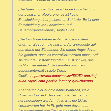
Interview mit dem ukrainischen Radio.
„Die Sperrung der Grenze ist keine Entscheidung
der polnischen Regierung, es ist keine
Entscheidung einer polnischen Behörde. Es ist eine
Entscheidung von Landwirten und
Bauernorganisationen“, sagte Duda.
„Die Landwirte haben einfach Angst vor dem
enormen Zustrom ukrainischer Agrarprodukte auf
den Markt der EU-Länder. Sie haben Angst davor.
Sie glauben, dass es kontrolliert werden muss, weil
sie um ihre Existenz fürchten. Es ist schwer, das
nicht zu verstehen.“ Sie kämpfen um ihren
Lebensunterhalt“, sagte Duda.
Quelle:
https://strana.today/news/458252-andzhej-
duda-zajavil-chto-polskie-fermery-vynuzhdenno-...
Aber hauch hier nur die halbe Wahrheit, viele
Polen sind es leid, dass sie in der Sache mit
hereingezogen werden, dass was die EU zu
verantworten hat. In PL geht man davon aus
(Verschwörung) das Tusk nur deshalb installiert