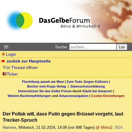
Suche:
Los
Login
zurück zur Hauptseite
in Thread öffnen
Ticker
Fluchtburg autark am Meer
|
Zum Tode Jürgen Küßners
|
Bücher vom Kopp-Verlag |
Datenschutzerklärung
Unterstützen Sie das Gelbe Forum
durch
Käufe bei Amazon
! |
Weitere Buchempfehlungen
und
Amazonnavigation
|
Cookie-Einstellungen
Der Pollak will, dass Putin gegen Brüssel vorgeht, laut
Trecker-Spruch
Hannes
,
Mittwoch, 21.02.2024, 14:08
(vor 898 Tagen)
@ Mirko2
3824