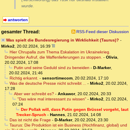
wurde.
antworten
gesamter Thread:
RSS-Feed dieser Diskussion
Was spielt die Bundesregierung in Wirklichkeit (Taurus)?
-
Mirko2
,
20.02.2024, 16:39
Hier Chrupalla zum Thema Eskalation im Ukrainekrieg.
Dringender Aufruf, die Waffenlieferungen zu stoppen.
-
Olivia
,
20.02.2024, 17:08
Putin und seine Geduld sind zu beneiden
-
D-Marker
,
20.02.2024, 21:46
Richtig erkannt.
-
sensortimecom
,
20.02.2024, 17:10
Was die deutsche Presse nicht schreibt ...
-
Mirko2
,
20.02.2024,
17:28
Aber wer schreibt es?
-
Ankawor
,
20.02.2024, 20:33
"Das wäre mal interessant zu wissen"
-
Mirko2
,
21.02.2024,
07:24
Der Pollak will, dass Putin gegen Brüssel vorgeht, laut
Trecker-Spruch
-
Hannes
,
21.02.2024, 14:08
Das ist nicht die Frage
-
D-Marker
,
20.02.2024, 23:30
Taurus: Die Produktion ist ein Business (Hochfinanz, global) und