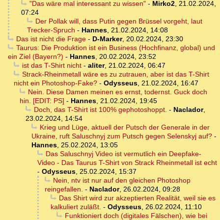
"Das wäre mal interessant zu wissen"
-
Mirko2
,
21.02.2024,
07:24
Der Pollak will, dass Putin gegen Brüssel vorgeht, laut
Trecker-Spruch
-
Hannes
,
21.02.2024, 14:08
Das ist nicht die Frage
-
D-Marker
,
20.02.2024, 23:30
Taurus: Die Produktion ist ein Business (Hochfinanz, global) und
ein Ziel (Bayern?)
-
Hannes
,
20.02.2024, 23:52
ist das T-Shirt nicht
-
aliter
,
21.02.2024, 06:47
Strack-Rheinmetall wäre es zu zutrauen, aber ist das T-Shirt
nicht ein Photoshop-Fake?
-
Odysseus
,
21.02.2024, 16:47
Nein. Diese Damen meinen es ernst, todernst. Guck doch
hin. [EDIT: PS]
-
Hannes
,
21.02.2024, 19:45
Doch, das T-Shirt ist 100% gephotoshoppt.
-
Naclador
,
23.02.2024, 14:54
Krieg und Lüge, aktuell der Putsch der Generale in der
Ukraine, ruft Saluschnyj zum Putsch gegen Selenskyj auf?
-
Hannes
,
25.02.2024, 13:05
Das Saluschnyj Video ist vermutlich ein Deepfake-
Video - Das Taurus T-Shirt von Strack Rheinmetall ist echt
-
Odysseus
,
25.02.2024, 15:37
Nein, ntv ist nur auf den gleichen Photoshop
reingefallen.
-
Naclador
,
26.02.2024, 09:28
Das Shirt wird zur akzeptierten Realität, weil sie es
kalkuliert zuläßt.
-
Odysseus
,
26.02.2024, 11:10
Funktioniert doch (digitales Fälschen), wie bei