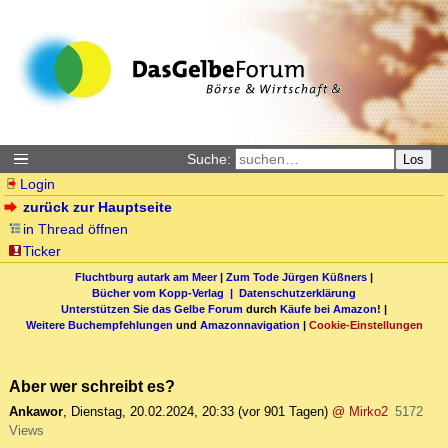
Suche:
Los
Login
zurück zur Hauptseite
in Thread öffnen
Ticker
Fluchtburg autark am Meer
|
Zum Tode Jürgen Küßners
|
Bücher vom Kopp-Verlag |
Datenschutzerklärung
Unterstützen Sie das Gelbe Forum
durch
Käufe bei Amazon
! |
Weitere Buchempfehlungen
und
Amazonnavigation
|
Cookie-Einstellungen
Aber wer schreibt es?
Ankawor
,
Dienstag, 20.02.2024, 20:33
(vor 901 Tagen)
@ Mirko2
5172
Views