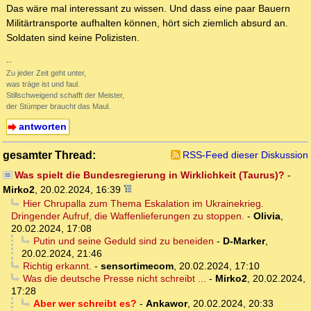
Das wäre mal interessant zu wissen. Und dass eine paar Bauern
Militärtransporte aufhalten können, hört sich ziemlich absurd an.
Soldaten sind keine Polizisten.
--
Zu jeder Zeit geht unter,
was träge ist und faul.
Stillschweigend schafft der Meister,
der Stümper braucht das Maul.
antworten
gesamter Thread:
RSS-Feed dieser Diskussion
Was spielt die Bundesregierung in Wirklichkeit (Taurus)?
-
Mirko2
,
20.02.2024, 16:39
Hier Chrupalla zum Thema Eskalation im Ukrainekrieg.
Dringender Aufruf, die Waffenlieferungen zu stoppen.
-
Olivia
,
20.02.2024, 17:08
Putin und seine Geduld sind zu beneiden
-
D-Marker
,
20.02.2024, 21:46
Richtig erkannt.
-
sensortimecom
,
20.02.2024, 17:10
Was die deutsche Presse nicht schreibt ...
-
Mirko2
,
20.02.2024,
17:28
Aber wer schreibt es?
-
Ankawor
,
20.02.2024, 20:33