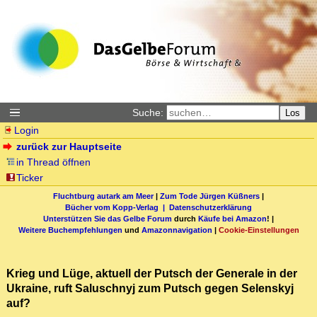
Suche:
Los
Login
zurück zur Hauptseite
in Thread öffnen
Ticker
Fluchtburg autark am Meer
|
Zum Tode Jürgen Küßners
|
Bücher vom Kopp-Verlag |
Datenschutzerklärung
Unterstützen Sie das Gelbe Forum
durch
Käufe bei Amazon
! |
Weitere Buchempfehlungen
und
Amazonnavigation
|
Cookie-Einstellungen
Krieg und Lüge, aktuell der Putsch der Generale in der
Ukraine, ruft Saluschnyj zum Putsch gegen Selenskyj
auf?