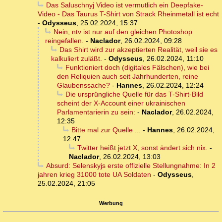
Das Saluschnyj Video ist vermutlich ein Deepfake-
Video - Das Taurus T-Shirt von Strack Rheinmetall ist echt
-
Odysseus
,
25.02.2024, 15:37
Nein, ntv ist nur auf den gleichen Photoshop
reingefallen.
-
Naclador
,
26.02.2024, 09:28
Das Shirt wird zur akzeptierten Realität, weil sie es
kalkuliert zuläßt.
-
Odysseus
,
26.02.2024, 11:10
Funktioniert doch (digitales Fälschen), wie bei
den Reliquien auch seit Jahrhunderten, reine
Glaubenssache?
-
Hannes
,
26.02.2024, 12:24
Die ursprüngliche Quelle für das T-Shirt-Bild
scheint der X-Account einer ukrainischen
Parlamentarierin zu sein:
-
Naclador
,
26.02.2024,
12:35
Bitte mal zur Quelle ...
-
Hannes
,
26.02.2024,
12:47
Twitter heißt jetzt X, sonst ändert sich nix.
-
Naclador
,
26.02.2024, 13:03
Absurd: Selenskyjs erste offizielle Stellungnahme: In 2
jahren krieg 31000 tote UA Soldaten
-
Odysseus
,
25.02.2024, 21:05
Werbung