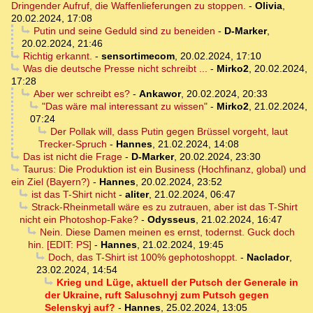
Dringender Aufruf, die Waffenlieferungen zu stoppen.
-
Olivia
,
20.02.2024, 17:08
Putin und seine Geduld sind zu beneiden
-
D-Marker
,
20.02.2024, 21:46
Richtig erkannt.
-
sensortimecom
,
20.02.2024, 17:10
Was die deutsche Presse nicht schreibt ...
-
Mirko2
,
20.02.2024,
17:28
Aber wer schreibt es?
-
Ankawor
,
20.02.2024, 20:33
"Das wäre mal interessant zu wissen"
-
Mirko2
,
21.02.2024,
07:24
Der Pollak will, dass Putin gegen Brüssel vorgeht, laut
Trecker-Spruch
-
Hannes
,
21.02.2024, 14:08
Das ist nicht die Frage
-
D-Marker
,
20.02.2024, 23:30
Taurus: Die Produktion ist ein Business (Hochfinanz, global) und
ein Ziel (Bayern?)
-
Hannes
,
20.02.2024, 23:52
ist das T-Shirt nicht
-
aliter
,
21.02.2024, 06:47
Strack-Rheinmetall wäre es zu zutrauen, aber ist das T-Shirt
nicht ein Photoshop-Fake?
-
Odysseus
,
21.02.2024, 16:47
Nein. Diese Damen meinen es ernst, todernst. Guck doch
hin. [EDIT: PS]
-
Hannes
,
21.02.2024, 19:45
Doch, das T-Shirt ist 100% gephotoshoppt.
-
Naclador
,
23.02.2024, 14:54
Krieg und Lüge, aktuell der Putsch der Generale in
der Ukraine, ruft Saluschnyj zum Putsch gegen
Selenskyj auf?
-
Hannes
,
25.02.2024, 13:05