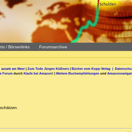
ts / Börsenlinks
Forumsarchive
 autark am Meer
|
Zum Tode Jürgen Küßners
|
Bücher vom Kopp-Verlag |
Datenschut
be Forum
durch
Käufe bei Amazon
! |
Weitere Buchempfehlungen
und
Amazonnavigat
rschätzen.