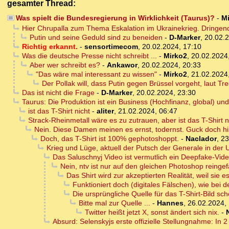
gesamter Thread:
Was spielt die Bundesregierung in Wirklichkeit (Taurus)?
-
M
Hier Chrupalla zum Thema Eskalation im Ukrainekrieg. Dringend
Putin und seine Geduld sind zu beneiden
-
D-Marker
,
20.02.2
Richtig erkannt.
-
sensortimecom
,
20.02.2024, 17:10
Was die deutsche Presse nicht schreibt ...
-
Mirko2
,
20.02.2024
Aber wer schreibt es?
-
Ankawor
,
20.02.2024, 20:33
"Das wäre mal interessant zu wissen"
-
Mirko2
,
21.02.2024
Der Pollak will, dass Putin gegen Brüssel vorgeht, laut T
Das ist nicht die Frage
-
D-Marker
,
20.02.2024, 23:30
Taurus: Die Produktion ist ein Business (Hochfinanz, global) und
ist das T-Shirt nicht
-
aliter
,
21.02.2024, 06:47
Strack-Rheinmetall wäre es zu zutrauen, aber ist das T-Shirt
Nein. Diese Damen meinen es ernst, todernst. Guck doch hin
Doch, das T-Shirt ist 100% gephotoshoppt.
-
Naclador
,
23
Krieg und Lüge, aktuell der Putsch der Generale in der 
Das Saluschnyj Video ist vermutlich ein Deepfake-Video
Nein, ntv ist nur auf den gleichen Photoshop reingef
Das Shirt wird zur akzeptierten Realität, weil sie es
Funktioniert doch (digitales Fälschen), wie bei
Die ursprüngliche Quelle für das T-Shirt-Bild sc
Bitte mal zur Quelle ...
-
Hannes
,
26.02.2024,
Twitter heißt jetzt X, sonst ändert sich nix.
-
Absurd: Selenskyjs erste offizielle Stellungnahme: In 