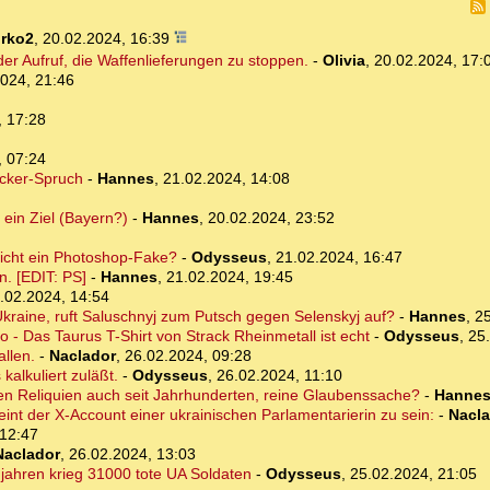
irko2
,
20.02.2024, 16:39
er Aufruf, die Waffenlieferungen zu stoppen.
-
Olivia
,
20.02.2024, 17:
024, 21:46
, 17:28
, 07:24
recker-Spruch
-
Hannes
,
21.02.2024, 14:08
 ein Ziel (Bayern?)
-
Hannes
,
20.02.2024, 23:52
 nicht ein Photoshop-Fake?
-
Odysseus
,
21.02.2024, 16:47
. [EDIT: PS]
-
Hannes
,
21.02.2024, 19:45
.02.2024, 14:54
Ukraine, ruft Saluschnyj zum Putsch gegen Selenskyj auf?
-
Hannes
,
25
 - Das Taurus T-Shirt von Strack Rheinmetall ist echt
-
Odysseus
,
25
allen.
-
Naclador
,
26.02.2024, 09:28
 kalkuliert zuläßt.
-
Odysseus
,
26.02.2024, 11:10
 den Reliquien auch seit Jahrhunderten, reine Glaubenssache?
-
Hanne
heint der X-Account einer ukrainischen Parlamentarierin zu sein:
-
Nacla
 12:47
Naclador
,
26.02.2024, 13:03
2 jahren krieg 31000 tote UA Soldaten
-
Odysseus
,
25.02.2024, 21:05