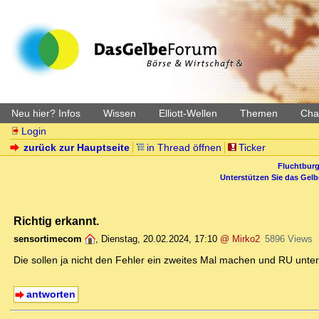
Neu hier? Infos
Wissen
Elliott-Wellen
Themen
Char
Login
zurück zur Hauptseite
in Thread öffnen
Ticker
Fluchtburg
Unterstützen Sie das Gel
Richtig erkannt.
sensortimecom
,
Dienstag, 20.02.2024, 17:10
@ Mirko2
5896 Views
Die sollen ja nicht den Fehler ein zweites Mal machen und RU unte
antworten