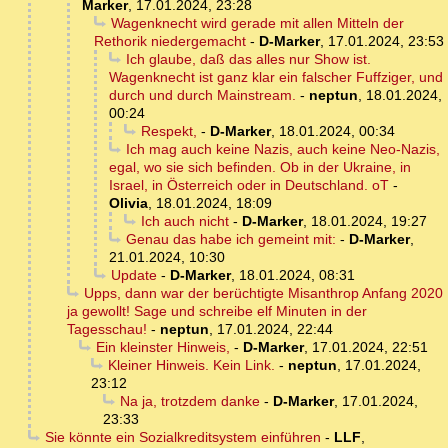
Marker
,
17.01.2024, 23:28
Wagenknecht wird gerade mit allen Mitteln der
Rethorik niedergemacht
-
D-Marker
,
17.01.2024, 23:53
Ich glaube, daß das alles nur Show ist.
Wagenknecht ist ganz klar ein falscher Fuffziger, und
durch und durch Mainstream.
-
neptun
,
18.01.2024,
00:24
Respekt,
-
D-Marker
,
18.01.2024, 00:34
Ich mag auch keine Nazis, auch keine Neo-Nazis,
egal, wo sie sich befinden. Ob in der Ukraine, in
Israel, in Österreich oder in Deutschland. oT
-
Olivia
,
18.01.2024, 18:09
Ich auch nicht
-
D-Marker
,
18.01.2024, 19:27
Genau das habe ich gemeint mit:
-
D-Marker
,
21.01.2024, 10:30
Update
-
D-Marker
,
18.01.2024, 08:31
Upps, dann war der berüchtigte Misanthrop Anfang 2020
ja gewollt! Sage und schreibe elf Minuten in der
Tagesschau!
-
neptun
,
17.01.2024, 22:44
Ein kleinster Hinweis,
-
D-Marker
,
17.01.2024, 22:51
Kleiner Hinweis. Kein Link.
-
neptun
,
17.01.2024,
23:12
Na ja, trotzdem danke
-
D-Marker
,
17.01.2024,
23:33
Sie könnte ein Sozialkreditsystem einführen
-
LLF
,