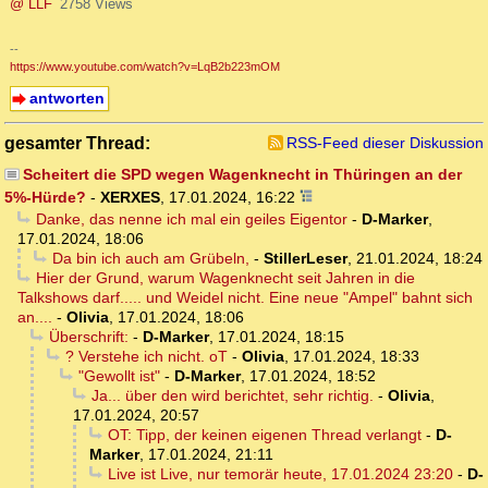
@ LLF
2758 Views
--
https://www.youtube.com/watch?v=LqB2b223mOM
antworten
gesamter Thread:
RSS-Feed dieser Diskussion
Scheitert die SPD wegen Wagenknecht in Thüringen an der
5%-Hürde?
-
XERXES
,
17.01.2024, 16:22
Danke, das nenne ich mal ein geiles Eigentor
-
D-Marker
,
17.01.2024, 18:06
Da bin ich auch am Grübeln,
-
StillerLeser
,
21.01.2024, 18:24
Hier der Grund, warum Wagenknecht seit Jahren in die
Talkshows darf..... und Weidel nicht. Eine neue "Ampel" bahnt sich
an....
-
Olivia
,
17.01.2024, 18:06
Überschrift:
-
D-Marker
,
17.01.2024, 18:15
? Verstehe ich nicht. oT
-
Olivia
,
17.01.2024, 18:33
"Gewollt ist"
-
D-Marker
,
17.01.2024, 18:52
Ja... über den wird berichtet, sehr richtig.
-
Olivia
,
17.01.2024, 20:57
OT: Tipp, der keinen eigenen Thread verlangt
-
D-
Marker
,
17.01.2024, 21:11
Live ist Live, nur temorär heute, 17.01.2024 23:20
-
D-