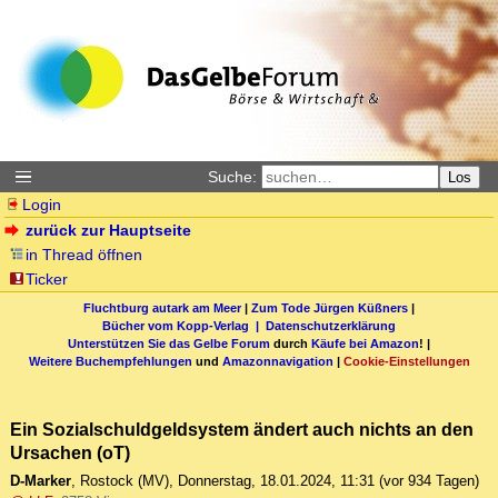
Suche:
Los
Login
zurück zur Hauptseite
in Thread öffnen
Ticker
Fluchtburg autark am Meer
|
Zum Tode Jürgen Küßners
|
Bücher vom Kopp-Verlag |
Datenschutzerklärung
Unterstützen Sie das Gelbe Forum
durch
Käufe bei Amazon
! |
Weitere Buchempfehlungen
und
Amazonnavigation
|
Cookie-Einstellungen
Ein Sozialschuldgeldsystem ändert auch nichts an den
Ursachen (oT)
D-Marker
,
Rostock (MV)
,
Donnerstag, 18.01.2024, 11:31
(vor 934 Tagen)