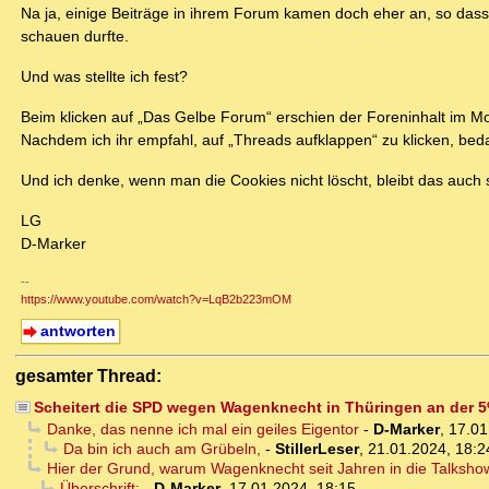
Na ja, einige Beiträge in ihrem Forum kamen doch eher an, so dass 
schauen durfte.
Und was stellte ich fest?
Beim klicken auf „Das Gelbe Forum“ erschien der Foreninhalt im M
Nachdem ich ihr empfahl, auf „Threads aufklappen“ zu klicken, beda
Und ich denke, wenn man die Cookies nicht löscht, bleibt das auch 
LG
D-Marker
--
https://www.youtube.com/watch?v=LqB2b223mOM
antworten
gesamter Thread:
Scheitert die SPD wegen Wagenknecht in Thüringen an der 
Danke, das nenne ich mal ein geiles Eigentor
-
D-Marker
,
17.01
Da bin ich auch am Grübeln,
-
StillerLeser
,
21.01.2024, 18:2
Hier der Grund, warum Wagenknecht seit Jahren in die Talkshows 
Überschrift:
-
D-Marker
,
17.01.2024, 18:15