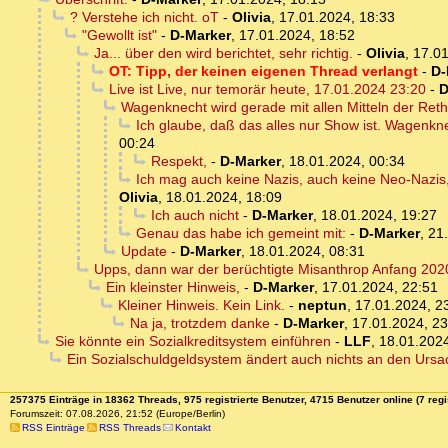
? Verstehe ich nicht. oT
-
Olivia
,
17.01.2024, 18:33
"Gewollt ist"
-
D-Marker
,
17.01.2024, 18:52
Ja... über den wird berichtet, sehr richtig.
-
Olivia
,
17.01
OT: Tipp, der keinen eigenen Thread verlangt
-
D-
Live ist Live, nur temorär heute, 17.01.2024 23:20
-
D
Wagenknecht wird gerade mit allen Mitteln der Ret
Ich glaube, daß das alles nur Show ist. Wagenkne
00:24
Respekt,
-
D-Marker
,
18.01.2024, 00:34
Ich mag auch keine Nazis, auch keine Neo-Nazis, e
Olivia
,
18.01.2024, 18:09
Ich auch nicht
-
D-Marker
,
18.01.2024, 19:27
Genau das habe ich gemeint mit:
-
D-Marker
,
21
Update
-
D-Marker
,
18.01.2024, 08:31
Upps, dann war der berüchtigte Misanthrop Anfang 2020 
Ein kleinster Hinweis,
-
D-Marker
,
17.01.2024, 22:51
Kleiner Hinweis. Kein Link.
-
neptun
,
17.01.2024, 2
Na ja, trotzdem danke
-
D-Marker
,
17.01.2024, 23
Sie könnte ein Sozialkreditsystem einführen
-
LLF
,
18.01.2024
Ein Sozialschuldgeldsystem ändert auch nichts an den Ursa
257375 Einträge in 18362 Threads, 975 registrierte Benutzer, 4715 Benutzer online (7 regi
Forumszeit: 07.08.2026, 21:52 (Europe/Berlin)
RSS Einträge
RSS Threads
Kontakt