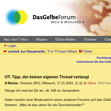
Neu hier? Infos
Wissen
Elliott-Wellen
Themen
Char
Login
zurück zur Hauptseite
in Thread öffnen
Ticker
Fluchtburg
Unterstützen Sie das Gel
OT: Tipp, der keinen eigenen Thread verlangt
D-Marker
,
Rostock (MV)
,
Mittwoch, 17.01.2024, 21:11
@ Olivia
3419 Vie
Hänge ich mal bei Dir an, vlt. hilft es Jemandem.
Hatte neulich eine Moderatorin eines anderen Forums auf das Gelb
Antwort: „Was ist das denn für ein Durcheinander?“