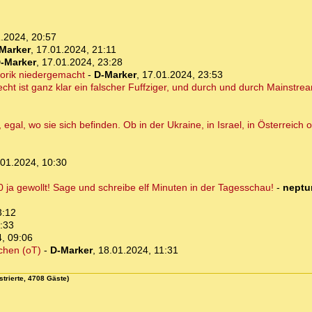
.2024, 20:57
Marker
,
17.01.2024, 21:11
-Marker
,
17.01.2024, 23:28
horik niedergemacht
-
D-Marker
,
17.01.2024, 23:53
cht ist ganz klar ein falscher Fuffziger, und durch und durch Mainstre
gal, wo sie sich befinden. Ob in der Ukraine, in Israel, in Österreich 
.01.2024, 10:30
ja gewollt! Sage und schreibe elf Minuten in der Tagesschau!
-
neptu
3:12
:33
, 09:06
chen (oT)
-
D-Marker
,
18.01.2024, 11:31
strierte, 4708 Gäste)