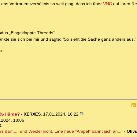
das Vertrauensverhältnis so weit ging, dass ich über
VNC
auf ihren R
odus „Eingeklappte Threads“.
nkte sie sich bei mir und sagte: "So sieht die Sache ganz anders aus."
so.
5%-Hürde?
-
XERXES
,
17.01.2024, 16:22
.2024, 18:06
4
darf..... und Weidel nicht. Eine neue "Ampel" bahnt sich an....
-
Olivi