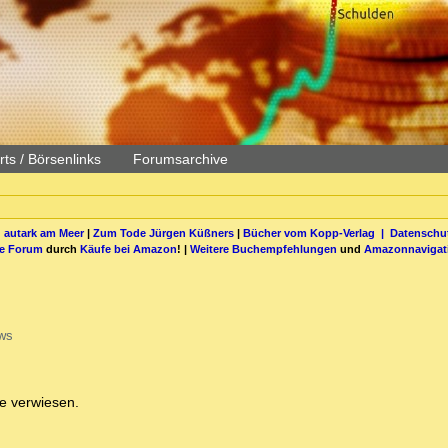
ts / Börsenlinks
Forumsarchive
 autark am Meer
|
Zum Tode Jürgen Küßners
|
Bücher vom Kopp-Verlag |
Datenschut
be Forum
durch
Käufe bei Amazon
! |
Weitere Buchempfehlungen
und
Amazonnavigat
ws
e verwiesen.