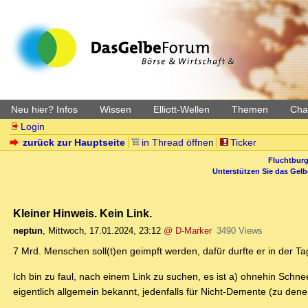
Neu hier? Infos
Wissen
Elliott-Wellen
Themen
Char
Login
zurück zur Hauptseite
in Thread öffnen
Ticker
Fluchtburg
Unterstützen Sie das Gel
Kleiner Hinweis. Kein Link.
neptun
,
Mittwoch, 17.01.2024, 23:12
@ D-Marker
3490 Views
7 Mrd. Menschen soll(t)en geimpft werden, dafür durfte er in der 
Ich bin zu faul, nach einem Link zu suchen, es ist a) ohnehin Schn
eigentlich allgemein bekannt, jedenfalls für Nicht-Demente (zu den