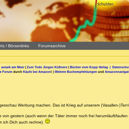
ts / Börsenlinks
Forumsarchive
 autark am Meer
|
Zum Tode Jürgen Küßners
|
Bücher vom Kopp-Verlag |
Datenschut
be Forum
durch
Käufe bei Amazon
! |
Weitere Buchempfehlungen
und
Amazonnavigat
Tagesschau Werbung machen. Das ist Krieg auf unserem (Vasallen-)Terri
ee von gestern (auch wenn der Täter immer noch frei herumläuft/laufen 
en ich Dich auch rechne).