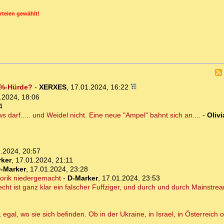
rteien gewählt!
5%-Hürde?
-
XERXES
,
17.01.2024, 16:22
.2024, 18:06
4
darf..... und Weidel nicht. Eine neue "Ampel" bahnt sich an....
-
Olivi
.2024, 20:57
ker
,
17.01.2024, 21:11
-Marker
,
17.01.2024, 23:28
horik niedergemacht
-
D-Marker
,
17.01.2024, 23:53
cht ist ganz klar ein falscher Fuffziger, und durch und durch Mainstre
gal, wo sie sich befinden. Ob in der Ukraine, in Israel, in Österreich 