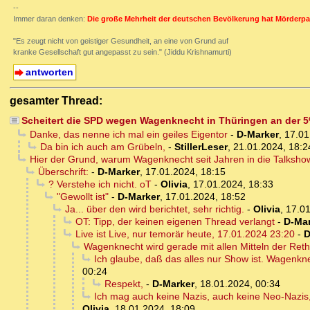
--
Immer daran denken:
Die große Mehrheit der deutschen Bevölkerung hat Mörderpa
"Es zeugt nicht von geistiger Gesundheit, an eine von Grund auf
kranke Gesellschaft gut angepasst zu sein." (Jiddu Krishnamurti)
antworten
gesamter Thread:
Scheitert die SPD wegen Wagenknecht in Thüringen an der 
Danke, das nenne ich mal ein geiles Eigentor
-
D-Marker
,
17.01
Da bin ich auch am Grübeln,
-
StillerLeser
,
21.01.2024, 18:2
Hier der Grund, warum Wagenknecht seit Jahren in die Talkshows 
Überschrift:
-
D-Marker
,
17.01.2024, 18:15
? Verstehe ich nicht. oT
-
Olivia
,
17.01.2024, 18:33
"Gewollt ist"
-
D-Marker
,
17.01.2024, 18:52
Ja... über den wird berichtet, sehr richtig.
-
Olivia
,
17.01
OT: Tipp, der keinen eigenen Thread verlangt
-
D-Mar
Live ist Live, nur temorär heute, 17.01.2024 23:20
-
D
Wagenknecht wird gerade mit allen Mitteln der Ret
Ich glaube, daß das alles nur Show ist. Wagenkne
00:24
Respekt,
-
D-Marker
,
18.01.2024, 00:34
Ich mag auch keine Nazis, auch keine Neo-Nazis, e
Olivia
,
18.01.2024, 18:09