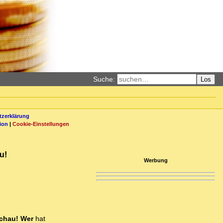
Suche:
Los
zerklärung
ion
|
Cookie-Einstellungen
u!
Werbung
schau! Wer
hat