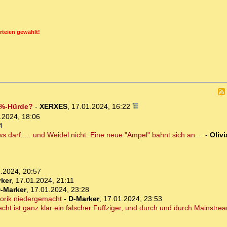
rteien gewählt!
5%-Hürde?
-
XERXES
,
17.01.2024, 16:22
.2024, 18:06
4
darf..... und Weidel nicht. Eine neue "Ampel" bahnt sich an....
-
Olivi
.2024, 20:57
ker
,
17.01.2024, 21:11
-Marker
,
17.01.2024, 23:28
horik niedergemacht
-
D-Marker
,
17.01.2024, 23:53
cht ist ganz klar ein falscher Fuffziger, und durch und durch Mainstre