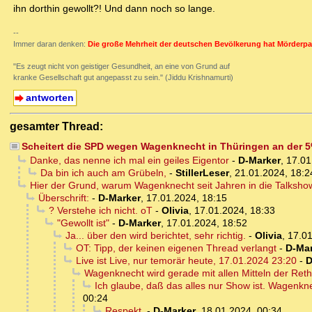
ihn dorthin gewollt?! Und dann noch so lange.
--
Immer daran denken:
Die große Mehrheit der deutschen Bevölkerung hat Mörderpa
"Es zeugt nicht von geistiger Gesundheit, an eine von Grund auf
kranke Gesellschaft gut angepasst zu sein." (Jiddu Krishnamurti)
antworten
gesamter Thread:
Scheitert die SPD wegen Wagenknecht in Thüringen an der 
Danke, das nenne ich mal ein geiles Eigentor
-
D-Marker
,
17.01
Da bin ich auch am Grübeln,
-
StillerLeser
,
21.01.2024, 18:2
Hier der Grund, warum Wagenknecht seit Jahren in die Talkshows 
Überschrift:
-
D-Marker
,
17.01.2024, 18:15
? Verstehe ich nicht. oT
-
Olivia
,
17.01.2024, 18:33
"Gewollt ist"
-
D-Marker
,
17.01.2024, 18:52
Ja... über den wird berichtet, sehr richtig.
-
Olivia
,
17.01
OT: Tipp, der keinen eigenen Thread verlangt
-
D-Mar
Live ist Live, nur temorär heute, 17.01.2024 23:20
-
D
Wagenknecht wird gerade mit allen Mitteln der Ret
Ich glaube, daß das alles nur Show ist. Wagenkne
00:24
Respekt,
-
D-Marker
,
18.01.2024, 00:34