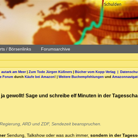
ts / Börsenlinks
Forumsarchive
 autark am Meer
|
Zum Tode Jürgen Küßners
|
Bücher vom Kopp-Verlag |
Datenschut
be Forum
durch
Käufe bei Amazon
! |
Weitere Buchempfehlungen
und
Amazonnavigat
ja gewollt! Sage und schreibe elf Minuten in der Tagesscha
der Regierung, ARD und ZDF, Sendezeit beanspruchen.
ner
Sendung, Talkshow oder was auch immer,
sondern in der Tages