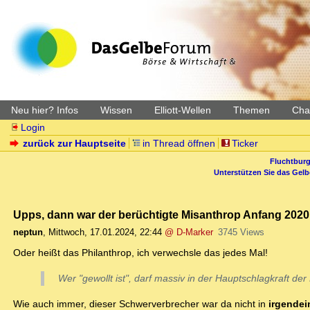
Neu hier? Infos
Wissen
Elliott-Wellen
Themen
Char
Login
zurück zur Hauptseite
in Thread öffnen
Ticker
Fluchtburg
Unterstützen Sie das Gel
Upps, dann war der berüchtigte Misanthrop Anfang 2020 
neptun
,
Mittwoch, 17.01.2024, 22:44
@ D-Marker
3745 Views
Oder heißt das Philanthrop, ich verwechsle das jedes Mal!
Wer "gewollt ist", darf massiv in der Hauptschlagkraft 
Wie auch immer, dieser Schwerverbrecher war da nicht in
irgendei