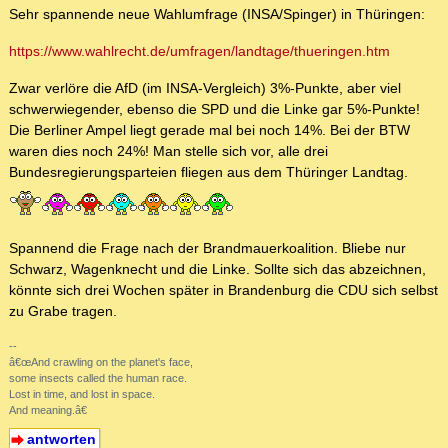
Sehr spannende neue Wahlumfrage (INSA/Spinger) in Thüringen:
https://www.wahlrecht.de/umfragen/landtage/thueringen.htm
Zwar verlöre die AfD (im INSA-Vergleich) 3%-Punkte, aber viel
schwerwiegender, ebenso die SPD und die Linke gar 5%-Punkte!
Die Berliner Ampel liegt gerade mal bei noch 14%. Bei der BTW
waren dies noch 24%! Man stelle sich vor, alle drei
Bundesregierungsparteien fliegen aus dem Thüringer Landtag.
Spannend die Frage nach der Brandmauerkoalition. Bliebe nur
Schwarz, Wagenknecht und die Linke. Sollte sich das abzeichnen,
könnte sich drei Wochen später in Brandenburg die CDU sich selbst
zu Grabe tragen.
--
â€œAnd crawling on the planet's face,
some insects called the human race.
Lost in time, and lost in space.
And meaning.â€
antworten