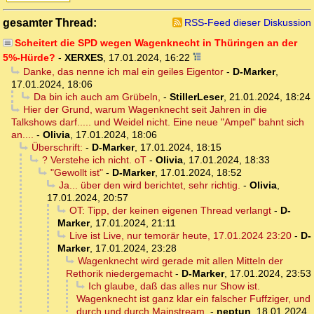
gesamter Thread:
RSS-Feed dieser Diskussion
Scheitert die SPD wegen Wagenknecht in Thüringen an der
5%-Hürde?
-
XERXES
,
17.01.2024, 16:22
Danke, das nenne ich mal ein geiles Eigentor
-
D-Marker
,
17.01.2024, 18:06
Da bin ich auch am Grübeln,
-
StillerLeser
,
21.01.2024, 18:24
Hier der Grund, warum Wagenknecht seit Jahren in die
Talkshows darf..... und Weidel nicht. Eine neue "Ampel" bahnt sich
an....
-
Olivia
,
17.01.2024, 18:06
Überschrift:
-
D-Marker
,
17.01.2024, 18:15
? Verstehe ich nicht. oT
-
Olivia
,
17.01.2024, 18:33
"Gewollt ist"
-
D-Marker
,
17.01.2024, 18:52
Ja... über den wird berichtet, sehr richtig.
-
Olivia
,
17.01.2024, 20:57
OT: Tipp, der keinen eigenen Thread verlangt
-
D-
Marker
,
17.01.2024, 21:11
Live ist Live, nur temorär heute, 17.01.2024 23:20
-
D-
Marker
,
17.01.2024, 23:28
Wagenknecht wird gerade mit allen Mitteln der
Rethorik niedergemacht
-
D-Marker
,
17.01.2024, 23:53
Ich glaube, daß das alles nur Show ist.
Wagenknecht ist ganz klar ein falscher Fuffziger, und
durch und durch Mainstream.
-
neptun
,
18.01.2024,