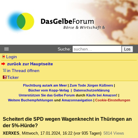
Suche:
Los
Login
zurück zur Hauptseite
in Thread öffnen
Ticker
Fluchtburg autark am Meer
|
Zum Tode Jürgen Küßners
|
Bücher vom Kopp-Verlag |
Datenschutzerklärung
Unterstützen Sie das Gelbe Forum
durch
Käufe bei Amazon
! |
Weitere Buchempfehlungen
und
Amazonnavigation
|
Cookie-Einstellungen
Scheitert die SPD wegen Wagenknecht in Thüringen an
der 5%-Hürde?
XERXES
,
Mittwoch, 17.01.2024, 16:22
(vor 935 Tagen)
5814 Views