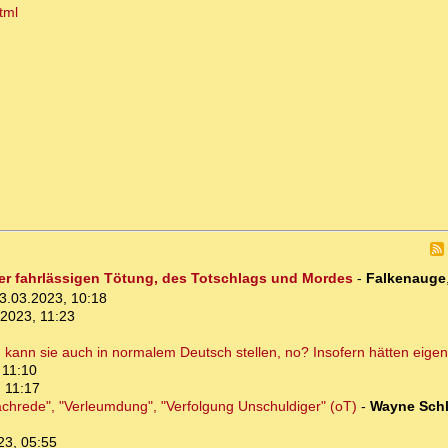
tml
er fahrlässigen Tötung, des Totschlags und Mordes
-
Falkenauge
3.03.2023, 10:18
.2023, 11:23
 kann sie auch in normalem Deutsch stellen, no? Insofern hätten eigen
 11:10
 11:17
chrede", "Verleumdung", "Verfolgung Unschuldiger" (oT)
-
Wayne Schl
23, 05:55