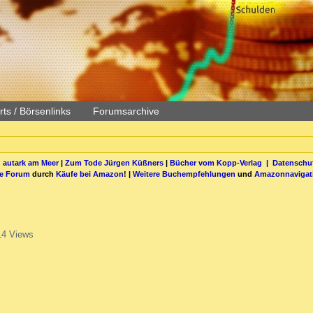
ts / Börsenlinks
Forumsarchive
 autark am Meer
|
Zum Tode Jürgen Küßners
|
Bücher vom Kopp-Verlag |
Datenschut
be Forum
durch
Käufe bei Amazon
! |
Weitere Buchempfehlungen
und
Amazonnavigat
14 Views