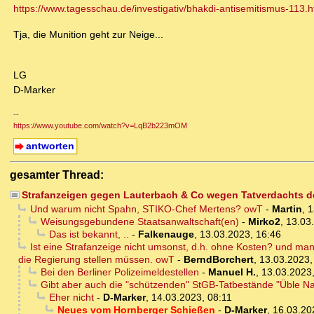
https://www.tagesschau.de/investigativ/bhakdi-antisemitismus-113.h
Tja, die Munition geht zur Neige...
LG
D-Marker
--
https://www.youtube.com/watch?v=LqB2b223mOM
antworten
gesamter Thread:
Strafanzeigen gegen Lauterbach & Co wegen Tatverdachts d
Und warum nicht Spahn, STIKO-Chef Mertens? owT
-
Martin
,
1
Weisungsgebundene Staatsanwaltschaft(en)
-
Mirko2
,
13.03
Das ist bekannt, ..
-
Falkenauge
,
13.03.2023, 16:46
Ist eine Strafanzeige nicht umsonst, d.h. ohne Kosten? und man
die Regierung stellen müssen. owT
-
BerndBorchert
,
13.03.2023,
Bei den Berliner Polizeimeldestellen
-
Manuel H.
,
13.03.2023,
Gibt aber auch die "schützenden" StGB-Tatbestände "Üble Na
Eher nicht
-
D-Marker
,
14.03.2023, 08:11
Neues vom Hornberger Schießen
-
D-Marker
,
16.03.20