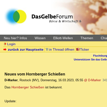
Neu hier? Infos
Wissen
Elliott-Wellen
Themen
Char
Login
zurück zur Hauptseite
in Thread öffnen
Ticker
Fluchtburg
Unterstützen Sie das Gel
Neues vom Hornberger Schießen
D-Marker
,
Rostock (MV)
,
Donnerstag, 16.03.2023, 05:55
@ D-Marker
34
Das
Hornberger Schießen
ist bekannt.
Update: