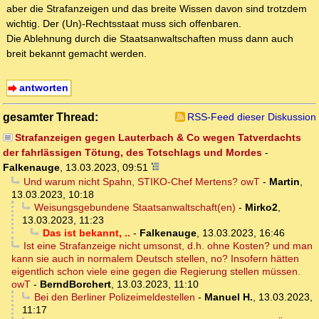
aber die Strafanzeigen und das breite Wissen davon sind trotzdem
wichtig. Der (Un)-Rechtsstaat muss sich offenbaren.
Die Ablehnung durch die Staatsanwaltschaften muss dann auch
breit bekannt gemacht werden.
antworten
gesamter Thread:
RSS-Feed dieser Diskussion
Strafanzeigen gegen Lauterbach & Co wegen Tatverdachts
der fahrlässigen Tötung, des Totschlags und Mordes
-
Falkenauge
,
13.03.2023, 09:51
Und warum nicht Spahn, STIKO-Chef Mertens? owT
-
Martin
,
13.03.2023, 10:18
Weisungsgebundene Staatsanwaltschaft(en)
-
Mirko2
,
13.03.2023, 11:23
Das ist bekannt, ..
-
Falkenauge
,
13.03.2023, 16:46
Ist eine Strafanzeige nicht umsonst, d.h. ohne Kosten? und man
kann sie auch in normalem Deutsch stellen, no? Insofern hätten
eigentlich schon viele eine gegen die Regierung stellen müssen.
owT
-
BerndBorchert
,
13.03.2023, 11:10
Bei den Berliner Polizeimeldestellen
-
Manuel H.
,
13.03.2023,
11:17