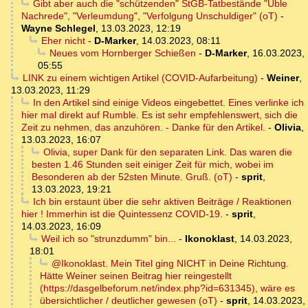
Gibt aber auch die "schützenden" StGB-Tatbestände "Üble
Nachrede", "Verleumdung", "Verfolgung Unschuldiger" (oT)
-
Wayne Schlegel
,
13.03.2023, 12:19
Eher nicht
-
D-Marker
,
14.03.2023, 08:11
Neues vom Hornberger Schießen
-
D-Marker
,
16.03.2023,
05:55
LINK zu einem wichtigen Artikel (COVID-Aufarbeitung)
-
Weiner
,
13.03.2023, 11:29
In den Artikel sind einige Videos eingebettet. Eines verlinke ich
hier mal direkt auf Rumble. Es ist sehr empfehlenswert, sich die
Zeit zu nehmen, das anzuhören. - Danke für den Artikel.
-
Olivia
,
13.03.2023, 16:07
Olivia, super Dank für den separaten Link. Das waren die
besten 1.46 Stunden seit einiger Zeit für mich, wobei im
Besonderen ab der 52sten Minute. Gruß. (oT)
-
sprit
,
13.03.2023, 19:21
Ich bin erstaunt über die sehr aktiven Beiträge / Reaktionen
hier ! Immerhin ist die Quintessenz COVID-19.
-
sprit
,
14.03.2023, 16:09
Weil ich so "strunzdumm" bin...
-
Ikonoklast
,
14.03.2023,
18:01
@Ikonoklast. Mein Titel ging NICHT in Deine Richtung.
Hätte Weiner seinen Beitrag hier reingestellt
(https://dasgelbeforum.net/index.php?id=631345), wäre es
übersichtlicher / deutlicher gewesen (oT)
-
sprit
,
14.03.2023,