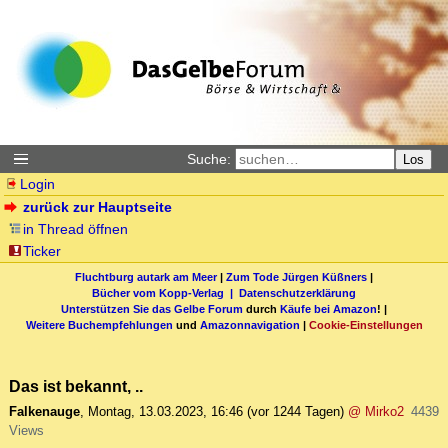
Suche:
Los
Login
zurück zur Hauptseite
in Thread öffnen
Ticker
Fluchtburg autark am Meer
|
Zum Tode Jürgen Küßners
|
Bücher vom Kopp-Verlag |
Datenschutzerklärung
Unterstützen Sie das Gelbe Forum
durch
Käufe bei Amazon
! |
Weitere Buchempfehlungen
und
Amazonnavigation
|
Cookie-Einstellungen
Das ist bekannt, ..
Falkenauge
,
Montag, 13.03.2023, 16:46
(vor 1244 Tagen)
@ Mirko2
4439
Views