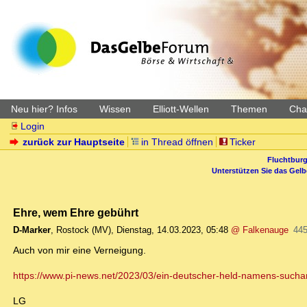
Neu hier? Infos
Wissen
Elliott-Wellen
Themen
Char
Login
zurück zur Hauptseite
in Thread öffnen
Ticker
Fluchtburg
Unterstützen Sie das Gel
Ehre, wem Ehre gebührt
D-Marker
,
Rostock (MV)
,
Dienstag, 14.03.2023, 05:48
@ Falkenauge
445
Auch von mir eine Verneigung.
https://www.pi-news.net/2023/03/ein-deutscher-held-namens-suchar
LG