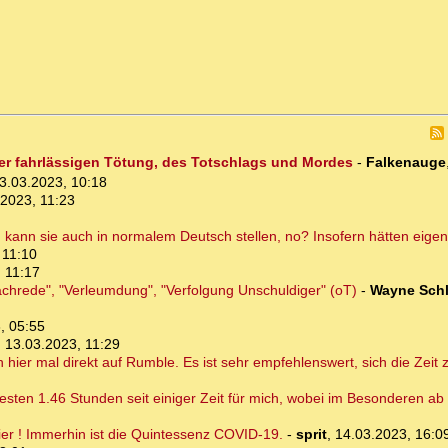
er fahrlässigen Tötung, des Totschlags und Mordes
-
Falkenauge
3.03.2023, 10:18
.2023, 11:23
 kann sie auch in normalem Deutsch stellen, no? Insofern hätten eigen
 11:10
 11:17
chrede", "Verleumdung", "Verfolgung Unschuldiger" (oT)
-
Wayne Schl
, 05:55
,
13.03.2023, 11:29
ich hier mal direkt auf Rumble. Es ist sehr empfehlenswert, sich die Ze
esten 1.46 Stunden seit einiger Zeit für mich, wobei im Besonderen ab
hier ! Immerhin ist die Quintessenz COVID-19.
-
sprit
,
14.03.2023, 16:0