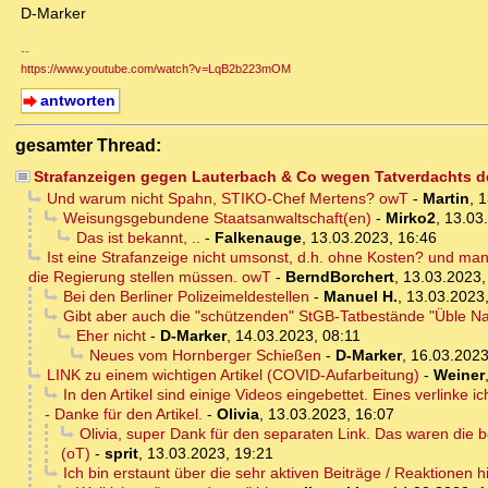
D-Marker
--
https://www.youtube.com/watch?v=LqB2b223mOM
antworten
gesamter Thread:
Strafanzeigen gegen Lauterbach & Co wegen Tatverdachts d
Und warum nicht Spahn, STIKO-Chef Mertens? owT
-
Martin
,
1
Weisungsgebundene Staatsanwaltschaft(en)
-
Mirko2
,
13.03
Das ist bekannt, ..
-
Falkenauge
,
13.03.2023, 16:46
Ist eine Strafanzeige nicht umsonst, d.h. ohne Kosten? und man
die Regierung stellen müssen. owT
-
BerndBorchert
,
13.03.2023,
Bei den Berliner Polizeimeldestellen
-
Manuel H.
,
13.03.2023,
Gibt aber auch die "schützenden" StGB-Tatbestände "Üble Na
Eher nicht
-
D-Marker
,
14.03.2023, 08:11
Neues vom Hornberger Schießen
-
D-Marker
,
16.03.2023
LINK zu einem wichtigen Artikel (COVID-Aufarbeitung)
-
Weiner
In den Artikel sind einige Videos eingebettet. Eines verlinke 
- Danke für den Artikel.
-
Olivia
,
13.03.2023, 16:07
Olivia, super Dank für den separaten Link. Das waren die b
(oT)
-
sprit
,
13.03.2023, 19:21
Ich bin erstaunt über die sehr aktiven Beiträge / Reaktionen 