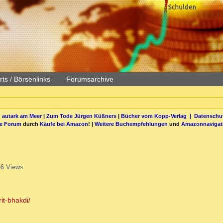
ts / Börsenlinks
Forumsarchive
 autark am Meer
|
Zum Tode Jürgen Küßners
|
Bücher vom Kopp-Verlag |
Datenschut
be Forum
durch
Käufe bei Amazon
! |
Weitere Buchempfehlungen
und
Amazonnavigat
6 Views
it-bhakdi/