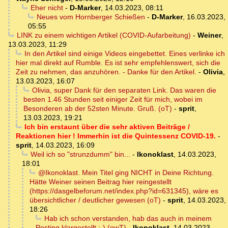
Eher nicht
-
D-Marker
,
14.03.2023, 08:11
Neues vom Hornberger Schießen
-
D-Marker
,
16.03.2023,
05:55
LINK zu einem wichtigen Artikel (COVID-Aufarbeitung)
-
Weiner
,
13.03.2023, 11:29
In den Artikel sind einige Videos eingebettet. Eines verlinke ich
hier mal direkt auf Rumble. Es ist sehr empfehlenswert, sich die
Zeit zu nehmen, das anzuhören. - Danke für den Artikel.
-
Olivia
,
13.03.2023, 16:07
Olivia, super Dank für den separaten Link. Das waren die
besten 1.46 Stunden seit einiger Zeit für mich, wobei im
Besonderen ab der 52sten Minute. Gruß. (oT)
-
sprit
,
13.03.2023, 19:21
Ich bin erstaunt über die sehr aktiven Beiträge /
Reaktionen hier ! Immerhin ist die Quintessenz COVID-19.
-
sprit
,
14.03.2023, 16:09
Weil ich so "strunzdumm" bin...
-
Ikonoklast
,
14.03.2023,
18:01
@Ikonoklast. Mein Titel ging NICHT in Deine Richtung.
Hätte Weiner seinen Beitrag hier reingestellt
(https://dasgelbeforum.net/index.php?id=631345), wäre es
übersichtlicher / deutlicher gewesen (oT)
-
sprit
,
14.03.2023,
18:26
Hab ich schon verstanden, hab das auch in meinem
Posting klargestellt ;-) (owT)
-
Ikonoklast
,
14.03.2023,