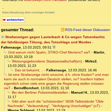
--
Keine Abmahnung ohne vorherigen Kontakt!
antworten
gesamter Thread:
RSS-Feed dieser Diskussion
Strafanzeigen gegen Lauterbach & Co wegen Tatverdachts
der fahrlässigen Tötung, des Totschlags und Mordes
-
Falkenauge
,
13.03.2023, 09:51
Und warum nicht Spahn, STIKO-Chef Mertens? owT
-
Martin
,
13.03.2023, 10:18
Weisungsgebundene Staatsanwaltschaft(en)
-
Mirko2
,
13.03.2023, 11:23
Das ist bekannt, ..
-
Falkenauge
,
13.03.2023, 16:46
Ist eine Strafanzeige nicht umsonst, d.h. ohne Kosten? und man
kann sie auch in normalem Deutsch stellen, no? Insofern hätten
eigentlich schon viele eine gegen die Regierung stellen müssen.
owT
-
BerndBorchert
,
13.03.2023, 11:10
Bei den Berliner Polizeimeldestellen
-
Manuel H.
,
13.03.2023,
11:17
Gibt aber auch die "schützenden" StGB-Tatbestände "Üble
Nachrede", "Verleumdung", "Verfolgung Unschuldiger" (oT)
-
Wayne Schlegel
,
13.03.2023, 12:19