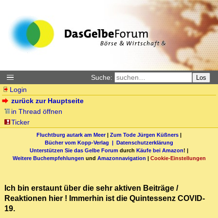
Suche:
Los
Login
zurück zur Hauptseite
in Thread öffnen
Ticker
Fluchtburg autark am Meer
|
Zum Tode Jürgen Küßners
|
Bücher vom Kopp-Verlag |
Datenschutzerklärung
Unterstützen Sie das Gelbe Forum
durch
Käufe bei Amazon
! |
Weitere Buchempfehlungen
und
Amazonnavigation
|
Cookie-Einstellungen
Ich bin erstaunt über die sehr aktiven Beiträge /
Reaktionen hier ! Immerhin ist die Quintessenz COVID-
19.