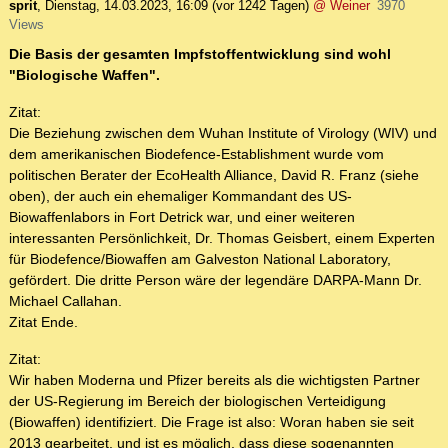
sprit
,
Dienstag, 14.03.2023, 16:09
(vor 1242 Tagen)
@ Weiner
3970
Views
Die Basis der gesamten Impfstoffentwicklung sind wohl
"Biologische Waffen".
Zitat:
Die Beziehung zwischen dem Wuhan Institute of Virology (WIV) und
dem amerikanischen Biodefence-Establishment wurde vom
politischen Berater der EcoHealth Alliance, David R. Franz (siehe
oben), der auch ein ehemaliger Kommandant des US-
Biowaffenlabors in Fort Detrick war, und einer weiteren
interessanten Persönlichkeit, Dr. Thomas Geisbert, einem Experten
für Biodefence/Biowaffen am Galveston National Laboratory,
gefördert. Die dritte Person wäre der legendäre DARPA-Mann Dr.
Michael Callahan.
Zitat Ende.
Zitat:
Wir haben Moderna und Pfizer bereits als die wichtigsten Partner
der US-Regierung im Bereich der biologischen Verteidigung
(Biowaffen) identifiziert. Die Frage ist also: Woran haben sie seit
2013 gearbeitet, und ist es möglich, dass diese sogenannten