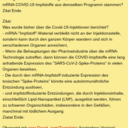
mRNA-COVID-19-Impfstoffe aus demselben Programm stammen?
Zitat Ende.
Zitat:
Was wurde bisher über die Covid-19-Injektionen berichtet?
- mRNA-"Impfstoff"-Material verbleibt nicht an der Injektionsstelle,
sondern kann durch den ganzen Körper wandern und sich in
verschiedenen Organen anreichern,
- Wenn die Behauptungen der Pharmaindustrie über die mRNA-
Technologie zutreffen, dann können die COVID-Impfstoffe eine lang
anhaltende Expression des "SARS-CoV-2-Spike-Proteins" in vielen
Organen bewirken,
- Die durch den mRNA-Impfstoff induzierte Expression des
toxischen "Spike-Proteins" könnte eine autoimmunähnliche
Entzündung auslösen,
- und impfstoffinduzierte Entzündungen, die durch Injektionsinhalte,
einschließlich Lipid-Nanopartikel (LNP), ausgelöst werden, führen
zu schweren Organschäden, insbesondere in den Gefäßen,
manchmal mit tödlichem Ausgang.
Ziatat Ende.
Übersetzt mit
www.DeepL.com/Translator
(kostenlose Version)