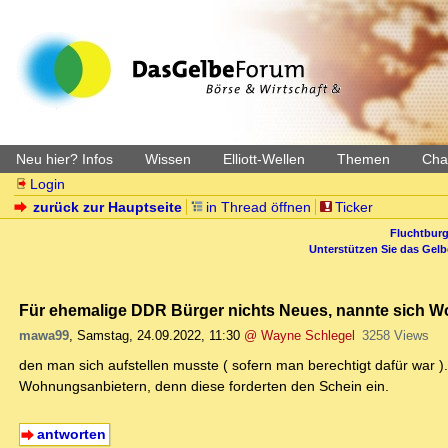
Neu hier? Infos
Wissen
Elliott-Wellen
Themen
Char
Login
zurück zur Hauptseite
in Thread öffnen
Ticker
Fluchtburg
Unterstützen Sie das Gel
Für ehemalige DDR Bürger nichts Neues, nannte sich 
mawa99
,
Samstag, 24.09.2022, 11:30
@ Wayne Schlegel
3258 Views
den man sich aufstellen musste ( sofern man berechtigt dafür war ).
Wohnungsanbietern, denn diese forderten den Schein ein.
antworten