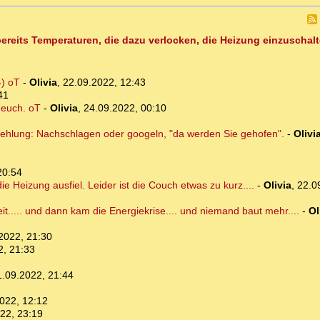
ereits Temperaturen, die dazu verlocken, die Heizung einzuschalt
-) oT
-
Olivia
,
22.09.2022, 12:43
41
r euch. oT
-
Olivia
,
24.09.2022, 00:10
pfehlung: Nachschlagen oder googeln, "da werden Sie gehofen".
-
Olivi
20:54
die Heizung ausfiel. Leider ist die Couch etwas zu kurz....
-
Olivia
,
22.0
eit..... und dann kam die Energiekrise.... und niemand baut mehr....
-
Ol
2022, 21:30
2, 21:33
1.09.2022, 21:44
022, 12:12
22, 23:19