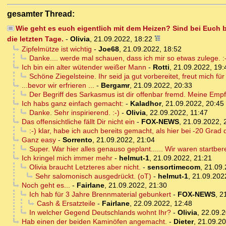
gesamter Thread:
Wie geht es euch eigentlich mit dem Heizen? Sind bei Euch b
die letzten Tage.
-
Olivia
,
21.09.2022, 18:22
Zipfelmütze ist wichtig
-
Joe68
,
21.09.2022, 18:52
Danke.... werde mal schauen, dass ich mir so etwas zulege. :
Ich bin ein alter wütender weißer Mann
-
Rotti
,
21.09.2022, 19:
Schöne Ziegelsteine. Ihr seid ja gut vorbereitet, freut mich fü
...bevor wir erfrieren ...
-
Bergamr
,
21.09.2022, 20:33
Der Begriff des Sarkasmus ist dir offenbar fremd. Meine Em
Ich habs ganz einfach gemacht:
-
Kaladhor
,
21.09.2022, 20:45
Danke. Sehr inspirierend. :-)
-
Olivia
,
22.09.2022, 11:47
Das offensichtliche fällt Dir nicht ein
-
FOX-NEWS
,
21.09.2022, 
:-) klar, habe ich auch bereits gemacht, als hier bei -20 Grad 
Ganz easy
-
Sorrento
,
21.09.2022, 21:04
Super. War hier alles genauso geplant...... Wir waren startber
Ich kringel mich immer mehr
-
helmut-1
,
21.09.2022, 21:21
Olivia braucht Letzteres aber nicht.
-
sensortimecom
,
21.09.
Sehr salomonisch ausgedrückt. (oT)
-
helmut-1
,
21.09.202
Noch geht es...
-
Fairlane
,
21.09.2022, 21:30
Ich hab für 3 Jahre Brennmaterial gebunkert
-
FOX-NEWS
,
2
Cash & Ersatzteile
-
Fairlane
,
22.09.2022, 12:48
In welcher Gegend Deutschlands wohnt Ihr?
-
Olivia
,
22.09.2
Hab einen der beiden Kaminöfen angemacht.
-
Dieter
,
21.09.20