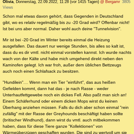
Olivia
,
Donnerstag, 22.09.2022, 11:28
(vor 1415 Tagen)
@ Bergamr
3805
Views
Schon mal etwas davon gehört, dass Gegenden in Deutschland
gibt, wo es relativ regelmäßig bis zu -20 Grad wird? Offenbar nicht!
Ist bei uns aber normal. Daher wohl auch deine "Tunnelvision".
Mir ist bei -20 Grad im Winter bereits einmal die Heizung
ausgefallen. Das dauert nur wenige Stunden, bis alles so kalt ist,
dass du es dir vmtl. nicht einmal vorstellen kannst. Ich wurde nachts
wach von der Kälte und habe mich umgehend direkt neben den
Kaminofen gelegt. Ich war froh, außer dem üblichen Bettzeugs
auch noch einen Schlafsack zu besitzen.
"Hundilein".... Wenn man ein Tier "einführt", das aus heißen
Gefielden kommt, dann hat das - je nach Rasse - weder
Unterhautfettgewebe noch ein dickes Fell. Also paßt man sich an!
Einem Schäferhund oder einem dicken Mops wirst du keinen
Überhang anziehen müssen. Falls du dich aber schon einmal "rein
zufällig" mit der Rasse der Greyhounds beschäftigt haben sollte
(britischer Windhund), dann wirst du vmtl. auch mitbekommen
haben, dass für diese Tiere ganze "Kollektionen" von
Wärmeüberzügen geschaffen wurden. Die sind zu wertvoll um sie