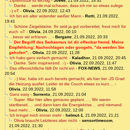
Zipfelmütze ist wichtig
-
Joe68
,
21.09.2022, 18:52
Danke.... werde mal schauen, dass ich mir so etwas zulege.
:-) oT
-
Olivia
,
22.09.2022, 12:43
Ich bin ein alter wütender weißer Mann
-
Rotti
,
21.09.2022,
19:41
Schöne Ziegelsteine. Ihr seid ja gut vorbereitet, freut mich für
euch. oT
-
Olivia
,
24.09.2022, 00:10
...bevor wir erfrieren ...
-
Bergamr
,
21.09.2022, 20:33
Der Begriff des Sarkasmus ist dir offenbar fremd. Meine
Empfehlung: Nachschlagen oder googeln, "da werden Sie
gehofen".
-
Olivia
,
22.09.2022, 11:28
Ich habs ganz einfach gemacht:
-
Kaladhor
,
21.09.2022, 20:45
Danke. Sehr inspirierend. :-)
-
Olivia
,
22.09.2022, 11:47
Das offensichtliche fällt Dir nicht ein
-
FOX-NEWS
,
21.09.2022,
20:54
:-) klar, habe ich auch bereits gemacht, als hier bei -20 Grad
die Heizung ausfiel. Leider ist die Couch etwas zu kurz....
-
Olivia
,
22.09.2022, 11:58
Ganz easy
-
Sorrento
,
21.09.2022, 21:04
Super. War hier alles genauso geplant...... Wir waren
startbereit..... und dann kam die Energiekrise.... und niemand
baut mehr....
-
Olivia
,
22.09.2022, 12:00
Ich kringel mich immer mehr
-
helmut-1
,
21.09.2022, 21:21
Olivia braucht Letzteres aber nicht.
-
sensortimecom
,
21.09.2022, 21:30