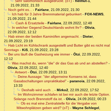
Sehr salomonisch ausgedrückt. (oT)
-
helmut-1
,
21.09.2022, 21:33
Noch geht es...
-
Fairlane
,
21.09.2022, 21:30
Ich hab für 3 Jahre Brennmaterial gebunkert
-
FOX-NEWS
,
21.09.2022, 21:44
Cash & Ersatzteile
-
Fairlane
,
22.09.2022, 12:48
In welcher Gegend Deutschlands wohnt Ihr?
-
Olivia
,
22.09.2022, 12:12
Hab einen der beiden Kaminöfen angemacht.
-
Dieter
,
21.09.2022, 23:19
Hab Licht im Kühlschrank ausgestellt und Butter gibt es nicht mal
Sonntags
-
KiS
,
21.09.2022, 23:28
Bei uns läuft die Gasheizung wie immer
-
Ötzi
,
22.09.2022,
12:12
Was machst du, wenn "die" dir das Gas ab und an abstellen?
-
Olivia
,
22.09.2022, 12:40
Antwort
-
Ötzi
,
22.09.2022, 13:11
Deine Aussage: "der allgemeine Konsens ist, dass
Gasabschaltungen unpraktikabel"
-
paranoia
,
22.09.2022,
13:33
Deshalb wird auch ..
-
Mirko2
,
22.09.2022, 17:52
Im Wohnzimmer schlafen ist bei mir auch die letzte Option.
Solange noch Brennstoff da ist.
-
Olivia
,
24.09.2022, 00:23
Ob es mal eine Zentralstelle für die Vergabe von
Mitwohnplätzen geben wird? (oT)
-
Wayne Schlegel
,