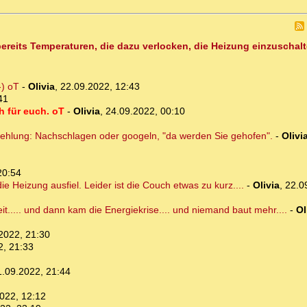
ereits Temperaturen, die dazu verlocken, die Heizung einzuschalt
-) oT
-
Olivia
,
22.09.2022, 12:43
41
ch für euch. oT
-
Olivia
,
24.09.2022, 00:10
pfehlung: Nachschlagen oder googeln, "da werden Sie gehofen".
-
Olivi
20:54
die Heizung ausfiel. Leider ist die Couch etwas zu kurz....
-
Olivia
,
22.0
eit..... und dann kam die Energiekrise.... und niemand baut mehr....
-
Ol
2022, 21:30
2, 21:33
1.09.2022, 21:44
022, 12:12