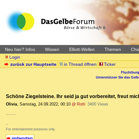
Neu hier? Infos
Wissen
Elliott-Wellen
Themen
Char
Login
zurück zur Hauptseite
in Thread öffnen
Ticker
Fluchtburg
Unterstützen Sie das Gel
Schöne Ziegelsteine. Ihr seid ja gut vorbereitet, freut mic
Olivia
,
Samstag, 24.09.2022, 00:10
@ Rotti
3400 Views
........
--
For entertainment purposes only.
antworten