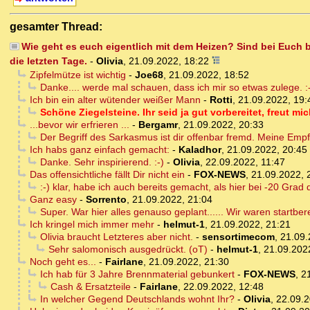
gesamter Thread:
Wie geht es euch eigentlich mit dem Heizen? Sind bei Euch b
die letzten Tage.
-
Olivia
,
21.09.2022, 18:22
Zipfelmütze ist wichtig
-
Joe68
,
21.09.2022, 18:52
Danke.... werde mal schauen, dass ich mir so etwas zulege. :
Ich bin ein alter wütender weißer Mann
-
Rotti
,
21.09.2022, 19:
Schöne Ziegelsteine. Ihr seid ja gut vorbereitet, freut mi
...bevor wir erfrieren ...
-
Bergamr
,
21.09.2022, 20:33
Der Begriff des Sarkasmus ist dir offenbar fremd. Meine Em
Ich habs ganz einfach gemacht:
-
Kaladhor
,
21.09.2022, 20:45
Danke. Sehr inspirierend. :-)
-
Olivia
,
22.09.2022, 11:47
Das offensichtliche fällt Dir nicht ein
-
FOX-NEWS
,
21.09.2022, 
:-) klar, habe ich auch bereits gemacht, als hier bei -20 Grad 
Ganz easy
-
Sorrento
,
21.09.2022, 21:04
Super. War hier alles genauso geplant...... Wir waren startber
Ich kringel mich immer mehr
-
helmut-1
,
21.09.2022, 21:21
Olivia braucht Letzteres aber nicht.
-
sensortimecom
,
21.09.
Sehr salomonisch ausgedrückt. (oT)
-
helmut-1
,
21.09.202
Noch geht es...
-
Fairlane
,
21.09.2022, 21:30
Ich hab für 3 Jahre Brennmaterial gebunkert
-
FOX-NEWS
,
2
Cash & Ersatzteile
-
Fairlane
,
22.09.2022, 12:48
In welcher Gegend Deutschlands wohnt Ihr?
-
Olivia
,
22.09.2