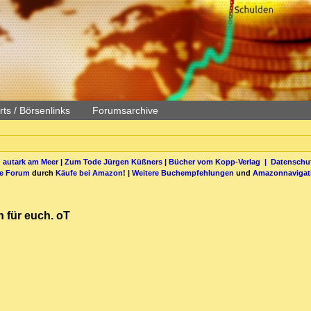
ts / Börsenlinks
Forumsarchive
 autark am Meer
|
Zum Tode Jürgen Küßners
|
Bücher vom Kopp-Verlag |
Datenschut
be Forum
durch
Käufe bei Amazon
! |
Weitere Buchempfehlungen
und
Amazonnavigat
h für euch. oT