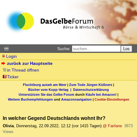
Suche:
Los
Login
zurück zur Hauptseite
in Thread öffnen
Ticker
Fluchtburg autark am Meer
|
Zum Tode Jürgen Küßners
|
Bücher vom Kopp-Verlag |
Datenschutzerklärung
Unterstützen Sie das Gelbe Forum
durch
Käufe bei Amazon
! |
Weitere Buchempfehlungen
und
Amazonnavigation
|
Cookie-Einstellungen
In welcher Gegend Deutschlands wohnt Ihr?
Olivia
,
Donnerstag, 22.09.2022, 12:12
(vor 1415 Tagen)
@ Fairlane
3873
Views