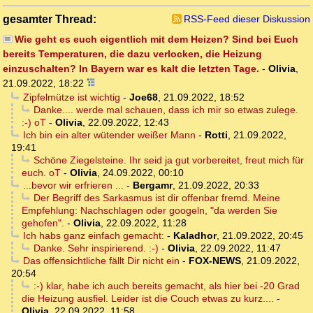
gesamter Thread:
RSS-Feed dieser Diskussion
Wie geht es euch eigentlich mit dem Heizen? Sind bei Euch
bereits Temperaturen, die dazu verlocken, die Heizung
einzuschalten? In Bayern war es kalt die letzten Tage.
-
Olivia
,
21.09.2022, 18:22
Zipfelmütze ist wichtig
-
Joe68
,
21.09.2022, 18:52
Danke.... werde mal schauen, dass ich mir so etwas zulege.
:-) oT
-
Olivia
,
22.09.2022, 12:43
Ich bin ein alter wütender weißer Mann
-
Rotti
,
21.09.2022,
19:41
Schöne Ziegelsteine. Ihr seid ja gut vorbereitet, freut mich für
euch. oT
-
Olivia
,
24.09.2022, 00:10
...bevor wir erfrieren ...
-
Bergamr
,
21.09.2022, 20:33
Der Begriff des Sarkasmus ist dir offenbar fremd. Meine
Empfehlung: Nachschlagen oder googeln, "da werden Sie
gehofen".
-
Olivia
,
22.09.2022, 11:28
Ich habs ganz einfach gemacht:
-
Kaladhor
,
21.09.2022, 20:45
Danke. Sehr inspirierend. :-)
-
Olivia
,
22.09.2022, 11:47
Das offensichtliche fällt Dir nicht ein
-
FOX-NEWS
,
21.09.2022,
20:54
:-) klar, habe ich auch bereits gemacht, als hier bei -20 Grad
die Heizung ausfiel. Leider ist die Couch etwas zu kurz....
-
Olivia
,
22.09.2022, 11:58