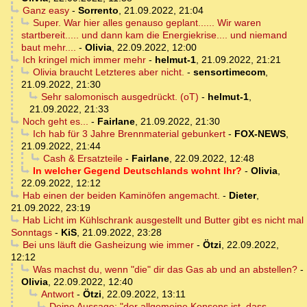
Ganz easy
-
Sorrento
,
21.09.2022, 21:04
Super. War hier alles genauso geplant...... Wir waren
startbereit..... und dann kam die Energiekrise.... und niemand
baut mehr....
-
Olivia
,
22.09.2022, 12:00
Ich kringel mich immer mehr
-
helmut-1
,
21.09.2022, 21:21
Olivia braucht Letzteres aber nicht.
-
sensortimecom
,
21.09.2022, 21:30
Sehr salomonisch ausgedrückt. (oT)
-
helmut-1
,
21.09.2022, 21:33
Noch geht es...
-
Fairlane
,
21.09.2022, 21:30
Ich hab für 3 Jahre Brennmaterial gebunkert
-
FOX-NEWS
,
21.09.2022, 21:44
Cash & Ersatzteile
-
Fairlane
,
22.09.2022, 12:48
In welcher Gegend Deutschlands wohnt Ihr?
-
Olivia
,
22.09.2022, 12:12
Hab einen der beiden Kaminöfen angemacht.
-
Dieter
,
21.09.2022, 23:19
Hab Licht im Kühlschrank ausgestellt und Butter gibt es nicht mal
Sonntags
-
KiS
,
21.09.2022, 23:28
Bei uns läuft die Gasheizung wie immer
-
Ötzi
,
22.09.2022,
12:12
Was machst du, wenn "die" dir das Gas ab und an abstellen?
-
Olivia
,
22.09.2022, 12:40
Antwort
-
Ötzi
,
22.09.2022, 13:11
Deine Aussage: "der allgemeine Konsens ist, dass