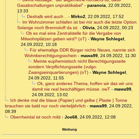
Gasabschaltungen unpraktikabel"
-
paranoia
,
22.09.2022,
13:33
Deshalb wird auch ..
-
Mirko2
,
22.09.2022, 17:52
Im Wohnzimmer schlafen ist bei mir auch die letzte Option.
Solange noch Brennstoff da ist.
-
Olivia
,
24.09.2022, 00:23
Ob es mal eine Zentralstelle für die Vergabe von
Mitwohnplätzen geben wird? (oT)
-
Wayne Schlegel
,
24.09.2022, 10:18
Für ehemalige DDR Bürger nichts Neues, nannte sich
Wohnberechtigungsschein
-
mawa99
,
24.09.2022, 11:30
Meinte euphemistisch nicht Berechtigungsseite
sondern Verpflichtungsseite (vulgo:
Zwangseinquartierungen) (oT)
-
Wayne Schlegel
,
24.09.2022, 11:55
Ok, ganz anderes Thema, hoffen wir das wir uns
damit nie real beschäftigen müsse. owT
-
mawa99
,
24.09.2022, 13:02
Ich denke mal die blaue (Papier) und gelbe ( Plaste ) Tonne
brauchen sie bald nur noch vierteljährlich
-
mawa99
,
24.09.2022,
08:39
Oberrheintal ist noch mild
-
Joe68
,
24.09.2022, 12:08
Werbung