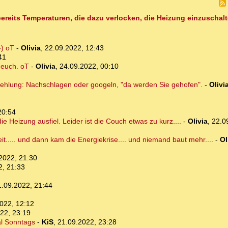
ereits Temperaturen, die dazu verlocken, die Heizung einzuschalt
-) oT
-
Olivia
,
22.09.2022, 12:43
41
r euch. oT
-
Olivia
,
24.09.2022, 00:10
pfehlung: Nachschlagen oder googeln, "da werden Sie gehofen".
-
Olivi
20:54
die Heizung ausfiel. Leider ist die Couch etwas zu kurz....
-
Olivia
,
22.0
eit..... und dann kam die Energiekrise.... und niemand baut mehr....
-
Ol
2022, 21:30
2, 21:33
1.09.2022, 21:44
022, 12:12
22, 23:19
al Sonntags
-
KiS
,
21.09.2022, 23:28