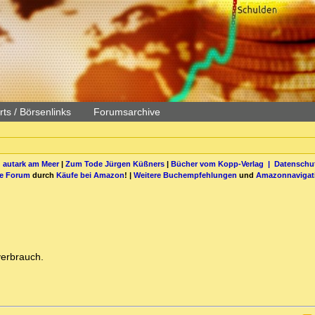
ts / Börsenlinks
Forumsarchive
 autark am Meer
|
Zum Tode Jürgen Küßners
|
Bücher vom Kopp-Verlag |
Datenschut
be Forum
durch
Käufe bei Amazon
! |
Weitere Buchempfehlungen
und
Amazonnavigat
verbrauch.