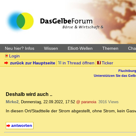
Neu hier? Infos
Wissen
Elliott-Wellen
Themen
Char
Login
zurück zur Hauptseite
in Thread öffnen
Ticker
Fluchtburg
Unterstützen Sie das Gel
Deshalb wird auch ..
Mirko2
,
Donnerstag, 22.09.2022, 17:52
@ paranoia
3916 Views
In diesen Ort/Stadtteile der Strom abgestellt, ohne Strom, kein Gas
antworten