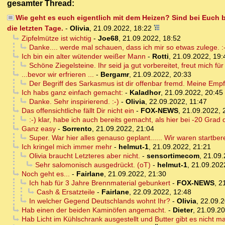
gesamter Thread:
Wie geht es euch eigentlich mit dem Heizen? Sind bei Euch b
die letzten Tage.
-
Olivia
,
21.09.2022, 18:22
Zipfelmütze ist wichtig
-
Joe68
,
21.09.2022, 18:52
Danke.... werde mal schauen, dass ich mir so etwas zulege. :
Ich bin ein alter wütender weißer Mann
-
Rotti
,
21.09.2022, 19:
Schöne Ziegelsteine. Ihr seid ja gut vorbereitet, freut mich fü
...bevor wir erfrieren ...
-
Bergamr
,
21.09.2022, 20:33
Der Begriff des Sarkasmus ist dir offenbar fremd. Meine Em
Ich habs ganz einfach gemacht:
-
Kaladhor
,
21.09.2022, 20:45
Danke. Sehr inspirierend. :-)
-
Olivia
,
22.09.2022, 11:47
Das offensichtliche fällt Dir nicht ein
-
FOX-NEWS
,
21.09.2022, 
:-) klar, habe ich auch bereits gemacht, als hier bei -20 Grad 
Ganz easy
-
Sorrento
,
21.09.2022, 21:04
Super. War hier alles genauso geplant...... Wir waren startber
Ich kringel mich immer mehr
-
helmut-1
,
21.09.2022, 21:21
Olivia braucht Letzteres aber nicht.
-
sensortimecom
,
21.09.
Sehr salomonisch ausgedrückt. (oT)
-
helmut-1
,
21.09.202
Noch geht es...
-
Fairlane
,
21.09.2022, 21:30
Ich hab für 3 Jahre Brennmaterial gebunkert
-
FOX-NEWS
,
2
Cash & Ersatzteile
-
Fairlane
,
22.09.2022, 12:48
In welcher Gegend Deutschlands wohnt Ihr?
-
Olivia
,
22.09.2
Hab einen der beiden Kaminöfen angemacht.
-
Dieter
,
21.09.20
Hab Licht im Kühlschrank ausgestellt und Butter gibt es nicht m