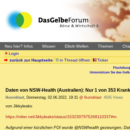
Neu hier? Infos
Wissen
Elliott-Wellen
Themen
Char
Login
zurück zur Hauptseite
in Thread öffnen
Ticker
Fluchtburg
Unterstützen Sie das Gel
Daten von NSW-Health (Australien): Nur 1 von 353 Krank
Ikonoklast
,
Donnerstag, 02.06.2022, 19:31
@ Ikonoklast
4505 Views
von Jikkyleaks:
https://nitter.net/Jikkyleaks/status/1532307975268110337#m
Aufgrund einer kürzlichen FOI wurde @NSWhealth gezwungen, Date