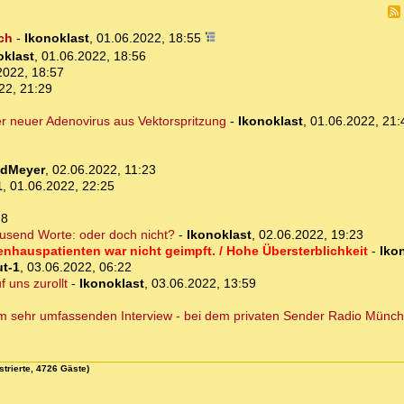
ch
-
Ikonoklast
,
01.06.2022, 18:55
oklast
,
01.06.2022, 18:56
2022, 18:57
22, 21:29
er neuer Adenovirus aus Vektorspritzung
-
Ikonoklast
,
01.06.2022, 21:
edMeyer
,
02.06.2022, 11:23
1
,
01.06.2022, 22:25
28
ausend Worte: oder doch nicht?
-
Ikonoklast
,
02.06.2022, 19:23
nhauspatienten war nicht geimpft. / Hohe Übersterblichkeit
-
Iko
t-1
,
03.06.2022, 06:22
 uns zurollt
-
Ikonoklast
,
03.06.2022, 13:59
nem sehr umfassenden Interview - bei dem privaten Sender Radio Münc
strierte, 4726 Gäste)