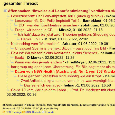
gesamter Thread:
Affenpocken Hinweise auf Labor"optimierung" verdichten si
Leserzuschrift: Der Polio-Impfstoff Teil 1 (auch @Mirko2)
-
Ikon
Leserzuschrift: Der Polio-Impfstoff Teil 2
-
Ikonoklast
,
01.06.
DDT war der Krankheitsverursacher
-
solstitium
,
02.06.20
Frage, wir haben in CR ..
-
Mirko2
,
01.06.2022, 21:13
Ich hab' dazu bis jetzt zwei Theorien gelesen: Shedding od
Danke .. o.T
-
Mirko2
,
01.06.2022, 22:02
Nachschlag vom "Murmeltier"
-
Arbeiter
,
01.06.2022, 19:39
Unvaxxed Sperm is the next Bitcoin - passt doch ins Bild
-
Fr
Fakt ist: Wir wissen nichts Konkretes, nichts Sicheres
-
helmut-
Exakt
-
D-Marker
,
02.06.2022, 11:25
Wann war das jemals anders?
-
FredMeyer
,
02.06.2022, 11:
hartgroup.org deepl.com-Übersetzung: Ein Bild sagt mehr als t
Daten von NSW-Health (Australien): Nur 1 von 353 Kranke
Diese ganzen Statistiken sind unnötig wie ein Kropf.
-
helmu
Zwei Artikel bei tkp.at um zu verstehen, was womöglich auf
Das sehe ich genauso
-
helmut-1
,
03.06.2022, 16:58
Covid-19 kam klar aus dem Labor ... Prof. Dr. Hockertz mit ei
03.06.2022, 00:36
257375 Einträge in 18362 Threads, 975 registrierte Benutzer, 4732 Benutzer online (6 regi
Forumszeit: 07.08.2026, 22:00 (Europe/Berlin)
RSS Einträge
RSS Threads
Kontakt