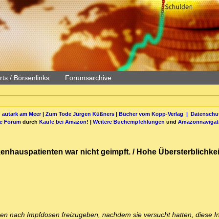
ts / Börsenlinks
Forumsarchive
 autark am Meer
|
Zum Tode Jürgen Küßners
|
Bücher vom Kopp-Verlag |
Datenschut
be Forum
durch
Käufe bei Amazon
! |
Weitere Buchempfehlungen
und
Amazonnavigat
enhauspatienten war nicht geimpft. / Hohe Übersterblichkei
n nach Impfdosen freizugeben, nachdem sie versucht hatten, diese I