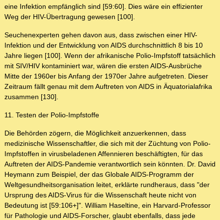
eine Infektion empfänglich sind [59:60]. Dies wäre ein effizienter
Weg der HIV-Übertragung gewesen [100].
Seuchenexperten gehen davon aus, dass zwischen einer HIV-
Infektion und der Entwicklung von AIDS durchschnittlich 8 bis 10
Jahre liegen [100]. Wenn der afrikanische Polio-Impfstoff tatsächlich
mit SIV/HIV kontaminiert war, wären die ersten AIDS-Ausbrüche
Mitte der 1960er bis Anfang der 1970er Jahre aufgetreten. Dieser
Zeitraum fällt genau mit dem Auftreten von AIDS in Äquatorialafrika
zusammen [130].
11. Testen der Polio-Impfstoffe
Die Behörden zögern, die Möglichkeit anzuerkennen, dass
medizinische Wissenschaftler, die sich mit der Züchtung von Polio-
Impfstoffen in virusbeladenen Affennieren beschäftigten, für das
Auftreten der AIDS-Pandemie verantwortlich sein könnten. Dr. David
Heymann zum Beispiel, der das Globale AIDS-Programm der
Weltgesundheitsorganisation leitet, erklärte rundheraus, dass "der
Ursprung des AIDS-Virus für die Wissenschaft heute nicht von
Bedeutung ist [59:106+]". William Haseltine, ein Harvard-Professor
für Pathologie und AIDS-Forscher, glaubt ebenfalls, dass jede