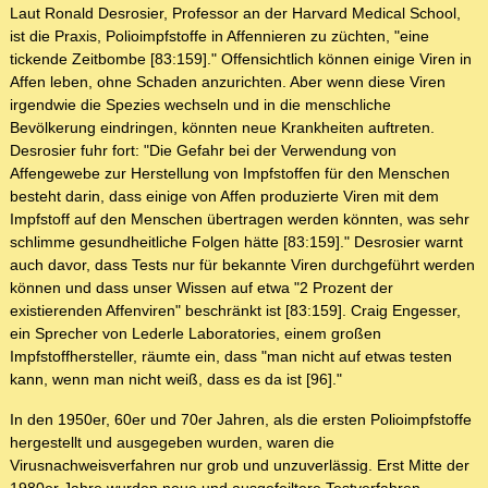
Laut Ronald Desrosier, Professor an der Harvard Medical School,
ist die Praxis, Polioimpfstoffe in Affennieren zu züchten, "eine
tickende Zeitbombe [83:159]." Offensichtlich können einige Viren in
Affen leben, ohne Schaden anzurichten. Aber wenn diese Viren
irgendwie die Spezies wechseln und in die menschliche
Bevölkerung eindringen, könnten neue Krankheiten auftreten.
Desrosier fuhr fort: "Die Gefahr bei der Verwendung von
Affengewebe zur Herstellung von Impfstoffen für den Menschen
besteht darin, dass einige von Affen produzierte Viren mit dem
Impfstoff auf den Menschen übertragen werden könnten, was sehr
schlimme gesundheitliche Folgen hätte [83:159]." Desrosier warnt
auch davor, dass Tests nur für bekannte Viren durchgeführt werden
können und dass unser Wissen auf etwa "2 Prozent der
existierenden Affenviren" beschränkt ist [83:159]. Craig Engesser,
ein Sprecher von Lederle Laboratories, einem großen
Impfstoffhersteller, räumte ein, dass "man nicht auf etwas testen
kann, wenn man nicht weiß, dass es da ist [96]."
In den 1950er, 60er und 70er Jahren, als die ersten Polioimpfstoffe
hergestellt und ausgegeben wurden, waren die
Virusnachweisverfahren nur grob und unzuverlässig. Erst Mitte der