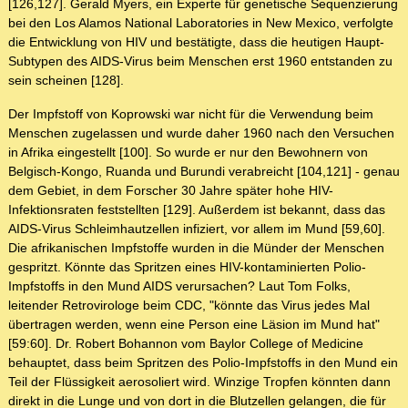
[126,127]. Gerald Myers, ein Experte für genetische Sequenzierung
bei den Los Alamos National Laboratories in New Mexico, verfolgte
die Entwicklung von HIV und bestätigte, dass die heutigen Haupt-
Subtypen des AIDS-Virus beim Menschen erst 1960 entstanden zu
sein scheinen [128].
Der Impfstoff von Koprowski war nicht für die Verwendung beim
Menschen zugelassen und wurde daher 1960 nach den Versuchen
in Afrika eingestellt [100]. So wurde er nur den Bewohnern von
Belgisch-Kongo, Ruanda und Burundi verabreicht [104,121] - genau
dem Gebiet, in dem Forscher 30 Jahre später hohe HIV-
Infektionsraten feststellten [129]. Außerdem ist bekannt, dass das
AIDS-Virus Schleimhautzellen infiziert, vor allem im Mund [59,60].
Die afrikanischen Impfstoffe wurden in die Münder der Menschen
gespritzt. Könnte das Spritzen eines HIV-kontaminierten Polio-
Impfstoffs in den Mund AIDS verursachen? Laut Tom Folks,
leitender Retrovirologe beim CDC, "könnte das Virus jedes Mal
übertragen werden, wenn eine Person eine Läsion im Mund hat"
[59:60]. Dr. Robert Bohannon vom Baylor College of Medicine
behauptet, dass beim Spritzen des Polio-Impfstoffs in den Mund ein
Teil der Flüssigkeit aerosoliert wird. Winzige Tropfen könnten dann
direkt in die Lunge und von dort in die Blutzellen gelangen, die für