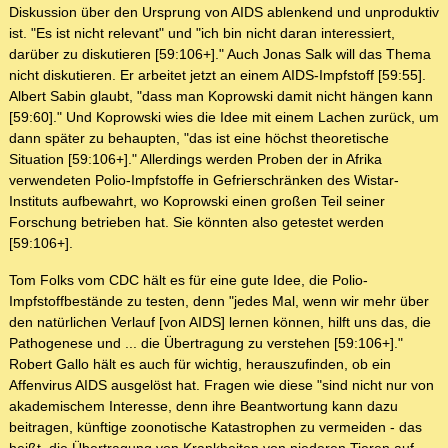
Diskussion über den Ursprung von AIDS ablenkend und unproduktiv
ist. "Es ist nicht relevant" und "ich bin nicht daran interessiert,
darüber zu diskutieren [59:106+]." Auch Jonas Salk will das Thema
nicht diskutieren. Er arbeitet jetzt an einem AIDS-Impfstoff [59:55].
Albert Sabin glaubt, "dass man Koprowski damit nicht hängen kann
[59:60]." Und Koprowski wies die Idee mit einem Lachen zurück, um
dann später zu behaupten, "das ist eine höchst theoretische
Situation [59:106+]." Allerdings werden Proben der in Afrika
verwendeten Polio-Impfstoffe in Gefrierschränken des Wistar-
Instituts aufbewahrt, wo Koprowski einen großen Teil seiner
Forschung betrieben hat. Sie könnten also getestet werden
[59:106+].
Tom Folks vom CDC hält es für eine gute Idee, die Polio-
Impfstoffbestände zu testen, denn "jedes Mal, wenn wir mehr über
den natürlichen Verlauf [von AIDS] lernen können, hilft uns das, die
Pathogenese und ... die Übertragung zu verstehen [59:106+]."
Robert Gallo hält es auch für wichtig, herauszufinden, ob ein
Affenvirus AIDS ausgelöst hat. Fragen wie diese "sind nicht nur von
akademischem Interesse, denn ihre Beantwortung kann dazu
beitragen, künftige zoonotische Katastrophen zu vermeiden - das