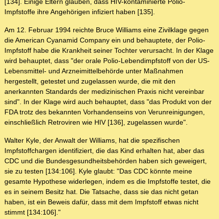
[134]. Einige Eltern glauben, dass HIV-kontaminierte Polio-
Impfstoffe ihre Angehörigen infiziert haben [135].
Am 12. Februar 1994 reichte Bruce Williams eine Zivilklage gegen
die American Cyanamid Company ein und behauptete, der Polio-
Impfstoff habe die Krankheit seiner Tochter verursacht. In der Klage
wird behauptet, dass "der orale Polio-Lebendimpfstoff von der US-
Lebensmittel- und Arzneimittelbehörde unter Maßnahmen
hergestellt, getestet und zugelassen wurde, die mit den
anerkannten Standards der medizinischen Praxis nicht vereinbar
sind". In der Klage wird auch behauptet, dass "das Produkt von der
FDA trotz des bekannten Vorhandenseins von Verunreinigungen,
einschließlich Retroviren wie HIV [136], zugelassen wurde".
Walter Kyle, der Anwalt der Williams, hat die spezifischen
Impfstoffchargen identifiziert, die das Kind erhalten hat, aber das
CDC und die Bundesgesundheitsbehörden haben sich geweigert,
sie zu testen [134:106]. Kyle glaubt: "Das CDC könnte meine
gesamte Hypothese widerlegen, indem es die Impfstoffe testet, die
es in seinem Besitz hat. Die Tatsache, dass sie das nicht getan
haben, ist ein Beweis dafür, dass mit dem Impfstoff etwas nicht
stimmt [134:106]."