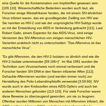
eine Quelle für die Kontamination von Impfstoffen gewesen sein
[109,110]. Wissenschaftliche Bedenken wurden auch laut, als
Forscher einige Westafrikaner fanden, die mit einem SIV-ähnlichen
Virus infiziert waren, das ein grundlegender Zwilling von HIV war.
Sie nannten es HIV-2 und wie der ursprüngliche HIV-Subtyp wurde
es mit der Entwicklung von AIDS in Verbindung gebracht [111]. Laut
Robert Gallo, einem Experten für das AIDS-Virus, sind einige
Versionen des SIV-Affenvirus von einigen menschlichen HIV-
Varianten praktisch nicht zu unterscheiden: "Das Affenvirus ist das
menschliche Virus".
"Es gibt Affenviren, die den HIV-2-Isolaten so ähnlich sind wie die
HIV-2-Isolate untereinander [59:106+]". Im Mai 1991 wurden die
Techniken zum Virusnachweis noch einmal verbessert und die
Forscher fanden SIV-DNA in den Nieren infizierter Affen [112].
Gehackte Affennieren wurden (und werden immer noch) zur
Herstellung des Polio-Lebendimpfstoffs verwendet [3;59:60]. SIV
wurde auch in den Krebszellen eines AIDS-Opfers und auch bei
anderen Menschen gefunden [113-115]. Für viele Forscher waren
diese Beweise zu überzeugend geworden, um sie zu leugnen.
Offenbar wurden Millionen von Menschen mit Affenviren infiziert, die