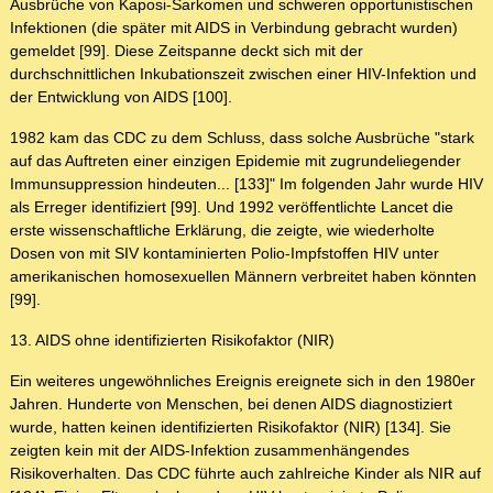
Ausbrüche von Kaposi-Sarkomen und schweren opportunistischen
Infektionen (die später mit AIDS in Verbindung gebracht wurden)
gemeldet [99]. Diese Zeitspanne deckt sich mit der
durchschnittlichen Inkubationszeit zwischen einer HIV-Infektion und
der Entwicklung von AIDS [100].
1982 kam das CDC zu dem Schluss, dass solche Ausbrüche "stark
auf das Auftreten einer einzigen Epidemie mit zugrundeliegender
Immunsuppression hindeuten... [133]" Im folgenden Jahr wurde HIV
als Erreger identifiziert [99]. Und 1992 veröffentlichte Lancet die
erste wissenschaftliche Erklärung, die zeigte, wie wiederholte
Dosen von mit SIV kontaminierten Polio-Impfstoffen HIV unter
amerikanischen homosexuellen Männern verbreitet haben könnten
[99].
13. AIDS ohne identifizierten Risikofaktor (NIR)
Ein weiteres ungewöhnliches Ereignis ereignete sich in den 1980er
Jahren. Hunderte von Menschen, bei denen AIDS diagnostiziert
wurde, hatten keinen identifizierten Risikofaktor (NIR) [134]. Sie
zeigten kein mit der AIDS-Infektion zusammenhängendes
Risikoverhalten. Das CDC führte auch zahlreiche Kinder als NIR auf