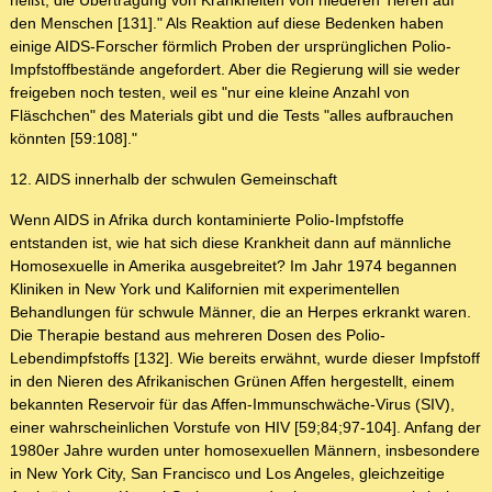
heißt, die Übertragung von Krankheiten von niederen Tieren auf
den Menschen [131]." Als Reaktion auf diese Bedenken haben
einige AIDS-Forscher förmlich Proben der ursprünglichen Polio-
Impfstoffbestände angefordert. Aber die Regierung will sie weder
freigeben noch testen, weil es "nur eine kleine Anzahl von
Fläschchen" des Materials gibt und die Tests "alles aufbrauchen
könnten [59:108]."
12. AIDS innerhalb der schwulen Gemeinschaft
Wenn AIDS in Afrika durch kontaminierte Polio-Impfstoffe
entstanden ist, wie hat sich diese Krankheit dann auf männliche
Homosexuelle in Amerika ausgebreitet? Im Jahr 1974 begannen
Kliniken in New York und Kalifornien mit experimentellen
Behandlungen für schwule Männer, die an Herpes erkrankt waren.
Die Therapie bestand aus mehreren Dosen des Polio-
Lebendimpfstoffs [132]. Wie bereits erwähnt, wurde dieser Impfstoff
in den Nieren des Afrikanischen Grünen Affen hergestellt, einem
bekannten Reservoir für das Affen-Immunschwäche-Virus (SIV),
einer wahrscheinlichen Vorstufe von HIV [59;84;97-104]. Anfang der
1980er Jahre wurden unter homosexuellen Männern, insbesondere
in New York City, San Francisco und Los Angeles, gleichzeitige