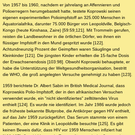
Von 1957 bis 1960, nachdem er jahrelang an Affennieren und
Polioerregern herumgebastelt hatte, testete Koprowski seinen
eigenen experimentellen Polioimpfstoff an 325.000 Menschen in
Äquatorialafrika, darunter 75.000 Bürger von Leopoldville, Belgisch-
Kongo (heute Kinshasa, Zaire) [59:59;121]. Mit Trommeln gerufen,
reisten die Landbewohner in die örtlichen Dörfer, wo ihnen ein
flüssiger Impfstoff in den Mund gespritzt wurde [122].
Achtundneunzig Prozent der Geimpften waren Säuglinge und
Kleinkinder [121]. Die jüngsten Kinder erhielten die 15-fache Dosis
der Erwachsenendosis [103:98]. Obwohl Koprowski behauptete, er
habe die Unterstützung der Weltgesundheitsorganisation, bestritt
die WHO, die groß angelegten Versuche genehmigt zu haben [123].
1959 berichtete Dr. Albert Sabin im British Medical Journal, dass
Koprowskis Polio-Impfstoff, der in den afrikanischen Versuchen
verwendet wurde, ein "nicht identifiziertes" zelltötendes Virus
enthielt [124]. Es wurde nie identifiziert. Im Jahr 1986 wurde jedoch
die früheste bekannte Blutprobe, die Antikörper gegen HIV enthielt,
auf das Jahr 1959 zurückgeführt. Das Serum stammte von einem
Patienten, der eine Klinik in Leopoldville besuchte [125]. Es gibt
keinen Beweis dafür, dass HIV vor 1959 Menschen infiziert hat