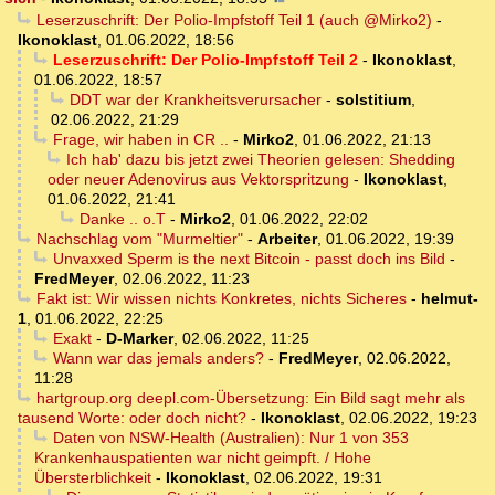
Leserzuschrift: Der Polio-Impfstoff Teil 1 (auch @Mirko2)
-
Ikonoklast
,
01.06.2022, 18:56
Leserzuschrift: Der Polio-Impfstoff Teil 2
-
Ikonoklast
,
01.06.2022, 18:57
DDT war der Krankheitsverursacher
-
solstitium
,
02.06.2022, 21:29
Frage, wir haben in CR ..
-
Mirko2
,
01.06.2022, 21:13
Ich hab' dazu bis jetzt zwei Theorien gelesen: Shedding
oder neuer Adenovirus aus Vektorspritzung
-
Ikonoklast
,
01.06.2022, 21:41
Danke .. o.T
-
Mirko2
,
01.06.2022, 22:02
Nachschlag vom "Murmeltier"
-
Arbeiter
,
01.06.2022, 19:39
Unvaxxed Sperm is the next Bitcoin - passt doch ins Bild
-
FredMeyer
,
02.06.2022, 11:23
Fakt ist: Wir wissen nichts Konkretes, nichts Sicheres
-
helmut-
1
,
01.06.2022, 22:25
Exakt
-
D-Marker
,
02.06.2022, 11:25
Wann war das jemals anders?
-
FredMeyer
,
02.06.2022,
11:28
hartgroup.org deepl.com-Übersetzung: Ein Bild sagt mehr als
tausend Worte: oder doch nicht?
-
Ikonoklast
,
02.06.2022, 19:23
Daten von NSW-Health (Australien): Nur 1 von 353
Krankenhauspatienten war nicht geimpft. / Hohe
Übersterblichkeit
-
Ikonoklast
,
02.06.2022, 19:31