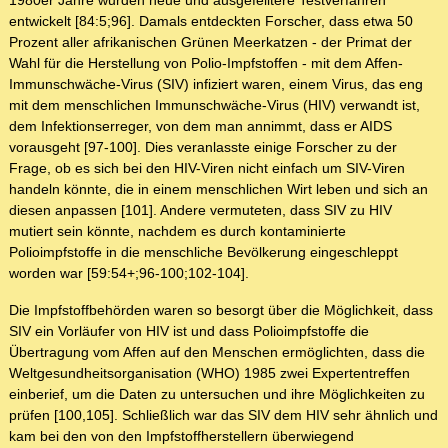
1980er Jahre wurden neue und ausgefeiltere Testverfahren
entwickelt [84:5;96]. Damals entdeckten Forscher, dass etwa 50
Prozent aller afrikanischen Grünen Meerkatzen - der Primat der
Wahl für die Herstellung von Polio-Impfstoffen - mit dem Affen-
Immunschwäche-Virus (SIV) infiziert waren, einem Virus, das eng
mit dem menschlichen Immunschwäche-Virus (HIV) verwandt ist,
dem Infektionserreger, von dem man annimmt, dass er AIDS
vorausgeht [97-100]. Dies veranlasste einige Forscher zu der
Frage, ob es sich bei den HIV-Viren nicht einfach um SIV-Viren
handeln könnte, die in einem menschlichen Wirt leben und sich an
diesen anpassen [101]. Andere vermuteten, dass SIV zu HIV
mutiert sein könnte, nachdem es durch kontaminierte
Polioimpfstoffe in die menschliche Bevölkerung eingeschleppt
worden war [59:54+;96-100;102-104].
Die Impfstoffbehörden waren so besorgt über die Möglichkeit, dass
SIV ein Vorläufer von HIV ist und dass Polioimpfstoffe die
Übertragung vom Affen auf den Menschen ermöglichten, dass die
Weltgesundheitsorganisation (WHO) 1985 zwei Expertentreffen
einberief, um die Daten zu untersuchen und ihre Möglichkeiten zu
prüfen [100,105]. Schließlich war das SIV dem HIV sehr ähnlich und
kam bei den von den Impfstoffherstellern überwiegend