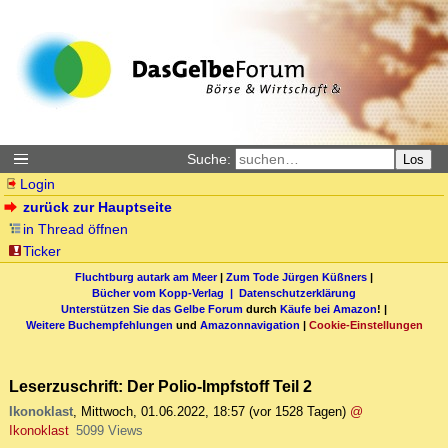
Suche:
Los
Login
zurück zur Hauptseite
in Thread öffnen
Ticker
Fluchtburg autark am Meer
|
Zum Tode Jürgen Küßners
|
Bücher vom Kopp-Verlag |
Datenschutzerklärung
Unterstützen Sie das Gelbe Forum
durch
Käufe bei Amazon
! |
Weitere Buchempfehlungen
und
Amazonnavigation
|
Cookie-Einstellungen
Leserzuschrift: Der Polio-Impfstoff Teil 2
Ikonoklast
,
Mittwoch, 01.06.2022, 18:57
(vor 1528 Tagen)
@
Ikonoklast
5099 Views