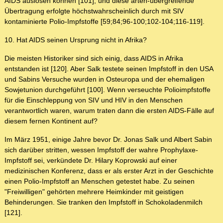
AIDS auslösen können [101], und diese arten-übergreifende
Übertragung erfolgte höchstwahrscheinlich durch mit SIV
kontaminierte Polio-Impfstoffe [59;84;96-100;102-104;116-119].
10. Hat AIDS seinen Ursprung nicht in Afrika?
Die meisten Historiker sind sich einig, dass AIDS in Afrika
entstanden ist [120]. Aber Salk testete seinen Impfstoff in den USA
und Sabins Versuche wurden in Osteuropa und der ehemaligen
Sowjetunion durchgeführt [100]. Wenn verseuchte Polioimpfstoffe
für die Einschleppung von SIV und HIV in den Menschen
verantwortlich waren, warum traten dann die ersten AIDS-Fälle auf
diesem fernen Kontinent auf?
Im März 1951, einige Jahre bevor Dr. Jonas Salk und Albert Sabin
sich darüber stritten, wessen Impfstoff der wahre Prophylaxe-
Impfstoff sei, verkündete Dr. Hilary Koprowski auf einer
medizinischen Konferenz, dass er als erster Arzt in der Geschichte
einen Polio-Impfstoff an Menschen getestet habe. Zu seinen
"Freiwilligen" gehörten mehrere Heimkinder mit geistigen
Behinderungen. Sie tranken den Impfstoff in Schokoladenmilch
[121].