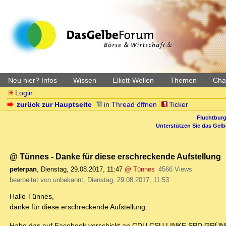
Neu hier? Infos
Wissen
Elliott-Wellen
Themen
Char
Login
zurück zur Hauptseite
in Thread öffnen
Ticker
Fluchtburg
Unterstützen Sie das Gel
@ Tünnes - Danke für diese erschreckende Aufstellung
peterpan
,
Dienstag, 29.08.2017, 11:47
@ Tünnes
4566 Views
bearbeitet von unbekannt, Dienstag, 29.08.2017, 11:53
Hallo Tünnes,
danke für diese erschreckende Aufstellung.
Habe das auf Facebook verschickt an CDU CSU LINKE SPD GRÜN