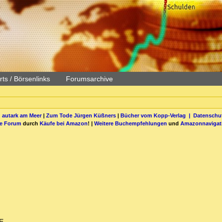
ts / Börsenlinks
Forumsarchive
 autark am Meer
|
Zum Tode Jürgen Küßners
|
Bücher vom Kopp-Verlag |
Datenschut
be Forum
durch
Käufe bei Amazon
! |
Weitere Buchempfehlungen
und
Amazonnavigat
E.