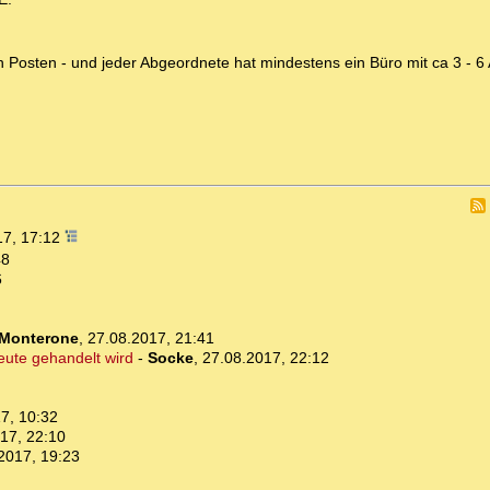
en Posten - und jeder Abgeordnete hat mindestens ein Büro mit ca 3 - 6 
17, 17:12
48
6
Monterone
,
27.08.2017, 21:41
eute gehandelt wird
-
Socke
,
27.08.2017, 22:12
7, 10:32
17, 22:10
2017, 19:23