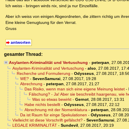
Ich weiss - bringen wirds nix, sind ja nur Einzelfälle.
Aber ich weiss von einigen Abgeordneten, die zittern richtig um ihr
Eine kleine Genugtuung für den Verrat.
Gruss
antworten
gesamter Thread:
Asylanten-Kriminalität und Vertuschung
-
peterpan
,
27.08.20
Asylanten-Kriminalität und Vertuschung
-
also
,
27.08.2017, 17:
Recherche und Formulierung
-
Odysseus
,
27.08.2017, 18:5
WE?
-
SevenSamurai
,
27.08.2017, 19:28
Abrechnung
-
peterpan
,
27.08.2017, 21:27
Das Risiko, wenn man sich eine eigene Meinung leistet
-
Fälschung? - Ja! Aber sie beschreibt haargenau, wie h
Was so etwas bewirkt
-
Gernot
,
28.08.2017, 13:31
Habe nichts bestellt
-
Odysseus
,
27.08.2017, 22:12
Abrechnung mit der Nomenklatura
-
peterpan
,
28.08.201
Da ist Raum für einge Spekulationen
-
Odysseus
,
27.08.20
Vielleicht ist diese Vorschrift gefälscht?
-
SevenSamurai
,
27.08.
LEGALE KRIMINALITÄT
-
Sundevil
,
27.08.2017, 20:19