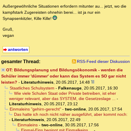
Außergewöhnliche Situationen erfordern mitunter au... jetzt, wo die
kampfstark Zugereisten ohnehin berei... ist ja nur ein
Synapsenkitzler, Kille Kille!
Gruß,
vegan
antworten
gesamter Thread:
RSS-Feed dieser Diskussion
OT: Bildungsplanung und Bildungsökonomik - werden die
Schüler immer 'dümmer' oder kann das System es SO gar nicht
leisten?
-
Literaturhinweis
,
20.05.2017, 14:48
Staatliches Schulsystem
-
Falkenauge
,
20.05.2017, 16:30
Wie viele Schulen Staat oder Private betreiben, ist eher
weniger relevant, aber das SYSTEM, die Gesetzeslage ...
-
Literaturhinweis
,
20.05.2017, 23:12
Einmaleins "gehirn-gerecht"
-
twc-online
,
20.05.2017, 17:54
Das hatte ich noch nicht näher ausgeführt, aber kommt noch:
-
Literaturhinweis
,
20.05.2017, 22:49
Einmaleins
-
twc-online
,
30.05.2017, 17:56
Einmal-Eins beginnt mit Einmalkeins ...
-