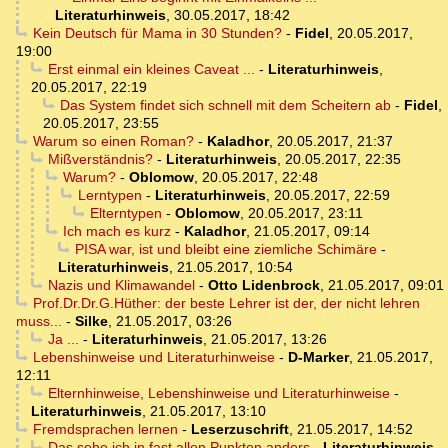
Literaturhinweis
,
30.05.2017, 18:42
Kein Deutsch für Mama in 30 Stunden?
-
Fidel
,
20.05.2017,
19:00
Erst einmal ein kleines Caveat ...
-
Literaturhinweis
,
20.05.2017, 22:19
Das System findet sich schnell mit dem Scheitern ab
-
Fidel
,
20.05.2017, 23:55
Warum so einen Roman?
-
Kaladhor
,
20.05.2017, 21:37
Mißverständnis?
-
Literaturhinweis
,
20.05.2017, 22:35
Warum?
-
Oblomow
,
20.05.2017, 22:48
Lerntypen
-
Literaturhinweis
,
20.05.2017, 22:59
Elterntypen
-
Oblomow
,
20.05.2017, 23:11
Ich mach es kurz
-
Kaladhor
,
21.05.2017, 09:14
PISA war, ist und bleibt eine ziemliche Schimäre
-
Literaturhinweis
,
21.05.2017, 10:54
Nazis und Klimawandel
-
Otto Lidenbrock
,
21.05.2017, 09:01
Prof.Dr.Dr.G.Hüther: der beste Lehrer ist der, der nicht lehren
muss...
-
Silke
,
21.05.2017, 03:26
Ja ...
-
Literaturhinweis
,
21.05.2017, 13:26
Lebenshinweise und Literaturhinweise
-
D-Marker
,
21.05.2017,
12:11
Elternhinweise, Lebenshinweise und Literaturhinweise
-
Literaturhinweis
,
21.05.2017, 13:10
Fremdsprachen lernen
-
Leserzuschrift
,
21.05.2017, 14:52
Das sehe ich in fast allen Punkten anders
-
Literaturhinweis
,