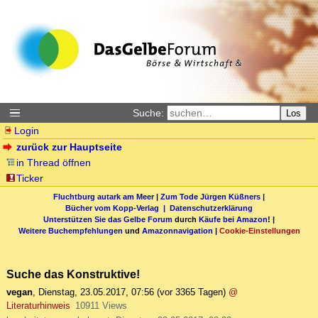
Suche:
Los
Login
zurück zur Hauptseite
in Thread öffnen
Ticker
Fluchtburg autark am Meer
|
Zum Tode Jürgen Küßners
|
Bücher vom Kopp-Verlag |
Datenschutzerklärung
Unterstützen Sie das Gelbe Forum
durch
Käufe bei Amazon
! |
Weitere Buchempfehlungen
und
Amazonnavigation
|
Cookie-Einstellungen
Suche das Konstruktive!
vegan
,
Dienstag, 23.05.2017, 07:56
(vor 3365 Tagen)
@
Literaturhinweis
10911 Views