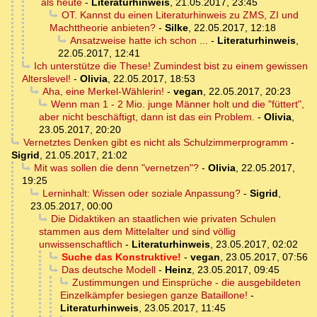
als heute
-
Literaturhinweis
,
21.05.2017, 23:45
OT. Kannst du einen Literaturhinweis zu ZMS, ZI und
Machttheorie anbieten?
-
Silke
,
22.05.2017, 12:18
Ansatzweise hatte ich schon ...
-
Literaturhinweis
,
22.05.2017, 12:41
Ich unterstütze die These! Zumindest bist zu einem gewissen
Alterslevel!
-
Olivia
,
22.05.2017, 18:53
Aha, eine Merkel-Wählerin!
-
vegan
,
22.05.2017, 20:23
Wenn man 1 - 2 Mio. junge Männer holt und die "füttert",
aber nicht beschäftigt, dann ist das ein Problem.
-
Olivia
,
23.05.2017, 20:20
Vernetztes Denken gibt es nicht als Schulzimmerprogramm
-
Sigrid
,
21.05.2017, 21:02
Mit was sollen die denn "vernetzen"?
-
Olivia
,
22.05.2017,
19:25
Lerninhalt: Wissen oder soziale Anpassung?
-
Sigrid
,
23.05.2017, 00:00
Die Didaktiken an staatlichen wie privaten Schulen
stammen aus dem Mittelalter und sind völlig
unwissenschaftlich
-
Literaturhinweis
,
23.05.2017, 02:02
Suche das Konstruktive!
-
vegan
,
23.05.2017, 07:56
Das deutsche Modell
-
Heinz
,
23.05.2017, 09:45
Zustimmungen und Einsprüche - die ausgebildeten
Einzelkämpfer besiegen ganze Bataillone!
-
Literaturhinweis
,
23.05.2017, 11:45