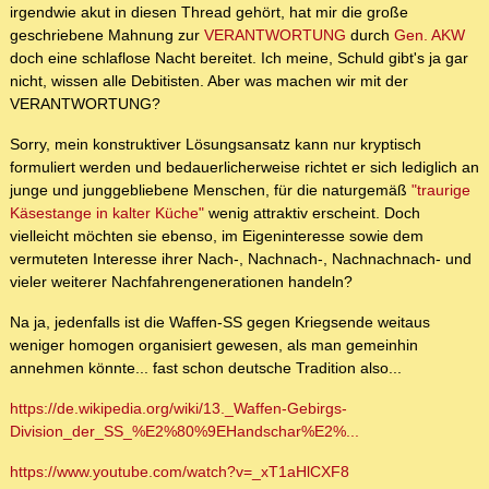
irgendwie akut in diesen Thread gehört, hat mir die große
geschriebene Mahnung zur
VERANTWORTUNG
durch
Gen. AKW
doch eine schlaflose Nacht bereitet. Ich meine, Schuld gibt's ja gar
nicht, wissen alle Debitisten. Aber was machen wir mit der
VERANTWORTUNG?
Sorry, mein konstruktiver Lösungsansatz kann nur kryptisch
formuliert werden und bedauerlicherweise richtet er sich lediglich an
junge und junggebliebene Menschen, für die naturgemäß
"traurige
Käsestange in kalter Küche"
wenig attraktiv erscheint. Doch
vielleicht möchten sie ebenso, im Eigeninteresse sowie dem
vermuteten Interesse ihrer Nach-, Nachnach-, Nachnachnach- und
vieler weiterer Nachfahrengenerationen handeln?
Na ja, jedenfalls ist die Waffen-SS gegen Kriegsende weitaus
weniger homogen organisiert gewesen, als man gemeinhin
annehmen könnte... fast schon deutsche Tradition also...
https://de.wikipedia.org/wiki/13._Waffen-Gebirgs-
Division_der_SS_%E2%80%9EHandschar%E2%...
https://www.youtube.com/watch?v=_xT1aHlCXF8