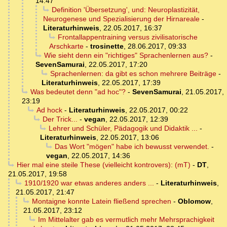
14:47
Definition 'Übersetzung', und: Neuroplastizität,
Neurogenese und Spezialisierung der Hirnareale
-
Literaturhinweis
,
22.05.2017, 16:37
Frontallappentraining versus zivilisatorische
Arschkarte
-
trosinette
,
28.06.2017, 09:33
Wie sieht denn ein "richtiges" Sprachenlernen aus?
-
SevenSamurai
,
22.05.2017, 17:20
Sprachenlernen: da gibt es schon mehrere Beiträge
-
Literaturhinweis
,
22.05.2017, 17:39
Was bedeutet denn "ad hoc"?
-
SevenSamurai
,
21.05.2017,
23:19
Ad hock
-
Literaturhinweis
,
22.05.2017, 00:22
Der Trick...
-
vegan
,
22.05.2017, 12:39
Lehrer und Schüler, Pädagogik und Didaktik ...
-
Literaturhinweis
,
22.05.2017, 13:06
Das Wort "mögen" habe ich bewusst verwendet.
-
vegan
,
22.05.2017, 14:36
Hier mal eine steile These (vielleicht kontrovers): (mT)
-
DT
,
21.05.2017, 19:58
1910/1920 war etwas anderes anders ...
-
Literaturhinweis
,
21.05.2017, 21:47
Montaigne konnte Latein fließend sprechen
-
Oblomow
,
21.05.2017, 23:12
Im Mittelalter gab es vermutlich mehr Mehrsprachigkeit