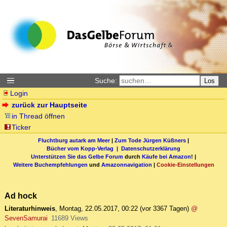
Suche:
Los
Login
zurück zur Hauptseite
in Thread öffnen
Ticker
Fluchtburg autark am Meer
|
Zum Tode Jürgen Küßners
|
Bücher vom Kopp-Verlag |
Datenschutzerklärung
Unterstützen Sie das Gelbe Forum
durch
Käufe bei Amazon
! |
Weitere Buchempfehlungen
und
Amazonnavigation
|
Cookie-Einstellungen
Ad hock
Literaturhinweis
,
Montag, 22.05.2017, 00:22
(vor 3367 Tagen)
@
SevenSamurai
11689 Views