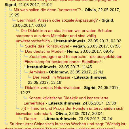
Sigrid
,
21.05.2017, 21:02
Mit was sollen die denn "vernetzen"?
-
Olivia
,
22.05.2017,
19:25
Lerninhalt: Wissen oder soziale Anpassung?
-
Sigrid
,
23.05.2017, 00:00
Die Didaktiken an staatlichen wie privaten Schulen
stammen aus dem Mittelalter und sind völlig
unwissenschaftlich
-
Literaturhinweis
,
23.05.2017, 02:02
Suche das Konstruktive!
-
vegan
,
23.05.2017, 07:56
Das deutsche Modell
-
Heinz
,
23.05.2017, 09:45
Zustimmungen und Einsprüche - die ausgebildeten
Einzelkämpfer besiegen ganze Bataillone!
-
Literaturhinweis
,
23.05.2017, 11:45
Arminius
-
Oblomow
,
23.05.2017, 12:41
Der Fisch im Wasser
-
Literaturhinweis
,
23.05.2017, 13:18
Didaktik versus Naturevolution
-
Sigrid
,
24.05.2017,
12:27
Konstruktivistische Didaktik und konstruierte
Lernerfolge
-
Literaturhinweis
,
24.05.2017, 15:38
:-)) - Theorie und Praxis der Foristen unterscheiden sich
bisweilen sehr stark
-
Olivia
,
23.05.2017, 20:04
Danke ...
-
Literaturhinweis
,
23.05.2017, 20:24
Student lernt Chinesisch in sechs Wochen und sagt: "Wichtig ist,