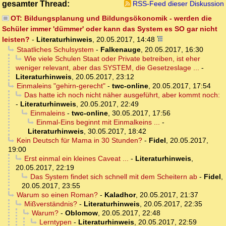
gesamter Thread:
RSS-Feed dieser Diskussion
OT: Bildungsplanung und Bildungsökonomik - werden die
Schüler immer 'dümmer' oder kann das System es SO gar nicht
leisten?
-
Literaturhinweis
,
20.05.2017, 14:48
Staatliches Schulsystem
-
Falkenauge
,
20.05.2017, 16:30
Wie viele Schulen Staat oder Private betreiben, ist eher
weniger relevant, aber das SYSTEM, die Gesetzeslage ...
-
Literaturhinweis
,
20.05.2017, 23:12
Einmaleins "gehirn-gerecht"
-
twc-online
,
20.05.2017, 17:54
Das hatte ich noch nicht näher ausgeführt, aber kommt noch:
-
Literaturhinweis
,
20.05.2017, 22:49
Einmaleins
-
twc-online
,
30.05.2017, 17:56
Einmal-Eins beginnt mit Einmalkeins ...
-
Literaturhinweis
,
30.05.2017, 18:42
Kein Deutsch für Mama in 30 Stunden?
-
Fidel
,
20.05.2017,
19:00
Erst einmal ein kleines Caveat ...
-
Literaturhinweis
,
20.05.2017, 22:19
Das System findet sich schnell mit dem Scheitern ab
-
Fidel
,
20.05.2017, 23:55
Warum so einen Roman?
-
Kaladhor
,
20.05.2017, 21:37
Mißverständnis?
-
Literaturhinweis
,
20.05.2017, 22:35
Warum?
-
Oblomow
,
20.05.2017, 22:48
Lerntypen
-
Literaturhinweis
,
20.05.2017, 22:59