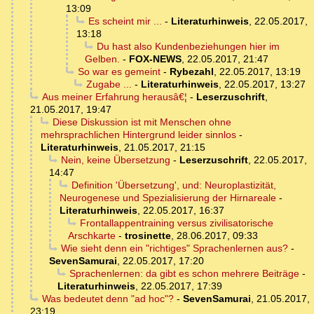
13:09
Es scheint mir ...
-
Literaturhinweis
,
22.05.2017,
13:18
Du hast also Kundenbeziehungen hier im
Gelben.
-
FOX-NEWS
,
22.05.2017, 21:47
So war es gemeint
-
Rybezahl
,
22.05.2017, 13:19
Zugabe ...
-
Literaturhinweis
,
22.05.2017, 13:27
Aus meiner Erfahrung herausâ€¦
-
Leserzuschrift
,
21.05.2017, 19:47
Diese Diskussion ist mit Menschen ohne
mehrsprachlichen Hintergrund leider sinnlos
-
Literaturhinweis
,
21.05.2017, 21:15
Nein, keine Übersetzung
-
Leserzuschrift
,
22.05.2017,
14:47
Definition 'Übersetzung', und: Neuroplastizität,
Neurogenese und Spezialisierung der Hirnareale
-
Literaturhinweis
,
22.05.2017, 16:37
Frontallappentraining versus zivilisatorische
Arschkarte
-
trosinette
,
28.06.2017, 09:33
Wie sieht denn ein "richtiges" Sprachenlernen aus?
-
SevenSamurai
,
22.05.2017, 17:20
Sprachenlernen: da gibt es schon mehrere Beiträge
-
Literaturhinweis
,
22.05.2017, 17:39
Was bedeutet denn "ad hoc"?
-
SevenSamurai
,
21.05.2017,
23:19