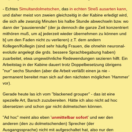
- Echtes
Simultandolmetschen
, das
in echten Streß ausarten kann
,
und daher meist von zweien gleichzeitig in der Kabine erledigt wird,
die sich alle zwanzig Minuten bis halbe Stunde abwechseln bzw. wo
dann der "pausierende" (der ja dennoch die ganze Zeit konzentriert
mithören muß, um a] jederzeit wieder übernehmen zu können und
b] um den Faden nicht zu verlieren) z.T. dem andern
Kollegen/Kollegin (sind sehr häufig Frauen, die ohnehin neuronal-
evolutiv angelegt die grds. bessere Sprachbegabung haben)
zuarbeitet, etwa ungewöhnliche Redewendungen sezieren hilft. Ein
Arbeitstag in der Kabine dauert trotz Doppelbesetzung übrigens
"nur" sechs Stunden (aber die Arbeit verläßt einen ja nie -
permanent bereitet man sich auf den nächsten möglichen 'Hammer'
vor).
Gerade heute las ich vom "blackened grouper" - das ist eine
spezielle Art, Barsch zuzubereiten. Hätte ich also nicht ad hoc
übersetzen und schon gar nicht dolmetschen können.
"Ad hoc" meint also eben '
unmittelbar sofort
' und wer den
anderen (den zu dolmetschenden) Sprecher (der
Ausgangssprache) nicht mit aufgeschaltet hat, also nur den