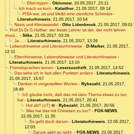
Elterntypen
-
Oblomow
,
20.05.2017, 23:11
Ich mach es kurz
-
Kaladhor
,
21.05.2017, 09:14
PISA war, ist und bleibt eine ziemliche Schimäre
-
Literaturhinweis
,
21.05.2017, 10:54
Nazis und Klimawandel
-
Otto Lidenbrock
,
21.05.2017, 09:01
Prof.Dr.Dr.G.Hüther: der beste Lehrer ist der, der nicht lehren
muss...
-
Silke
,
21.05.2017, 03:26
Ja ...
-
Literaturhinweis
,
21.05.2017, 13:26
Lebenshinweise und Literaturhinweise
-
D-Marker
,
21.05.2017,
12:11
Elternhinweise, Lebenshinweise und Literaturhinweise
-
Literaturhinweis
,
21.05.2017, 13:10
Fremdsprachen lernen
-
Leserzuschrift
,
21.05.2017, 14:52
Das sehe ich in fast allen Punkten anders
-
Literaturhinweis
,
21.05.2017, 15:57
Denken in vorgestellten Worten
-
Rybezahl
,
21.05.2017,
18:49
Ich glaube nicht, daß das mit dem Thema etwas zu tun
hat
-
Literaturhinweis
,
21.05.2017, 20:41
Hut ab!! (oT)
-
Rybezahl
,
21.05.2017, 20:56
Was hat das mit Chinesen zu tun?
-
FOX-NEWS
,
22.05.2017, 11:35
Es geht doch darum
-
Literaturhinweis
,
22.05.2017,
12:03
Darum geht es nicht.
-
FOX-NEWS
,
22.05.2017,