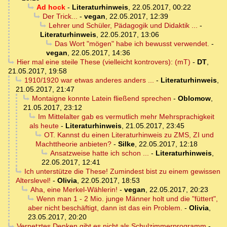
Ad hock
-
Literaturhinweis
,
22.05.2017, 00:22
Der Trick...
-
vegan
,
22.05.2017, 12:39
Lehrer und Schüler, Pädagogik und Didaktik ...
-
Literaturhinweis
,
22.05.2017, 13:06
Das Wort "mögen" habe ich bewusst verwendet.
-
vegan
,
22.05.2017, 14:36
Hier mal eine steile These (vielleicht kontrovers): (mT)
-
DT
,
21.05.2017, 19:58
1910/1920 war etwas anderes anders ...
-
Literaturhinweis
,
21.05.2017, 21:47
Montaigne konnte Latein fließend sprechen
-
Oblomow
,
21.05.2017, 23:12
Im Mittelalter gab es vermutlich mehr Mehrsprachigkeit
als heute
-
Literaturhinweis
,
21.05.2017, 23:45
OT. Kannst du einen Literaturhinweis zu ZMS, ZI und
Machttheorie anbieten?
-
Silke
,
22.05.2017, 12:18
Ansatzweise hatte ich schon ...
-
Literaturhinweis
,
22.05.2017, 12:41
Ich unterstütze die These! Zumindest bist zu einem gewissen
Alterslevel!
-
Olivia
,
22.05.2017, 18:53
Aha, eine Merkel-Wählerin!
-
vegan
,
22.05.2017, 20:23
Wenn man 1 - 2 Mio. junge Männer holt und die "füttert",
aber nicht beschäftigt, dann ist das ein Problem.
-
Olivia
,
23.05.2017, 20:20
Vernetztes Denken gibt es nicht als Schulzimmerprogramm
-