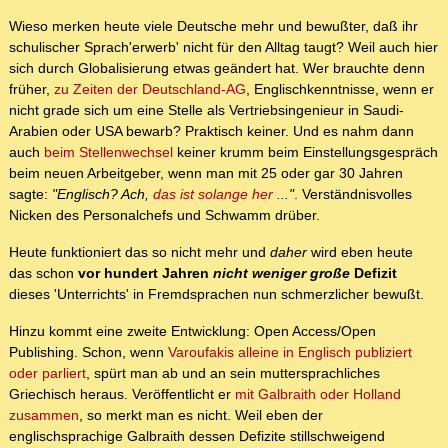
Wieso merken heute viele Deutsche mehr und bewußter, daß ihr
schulischer Sprach'erwerb' nicht für den Alltag taugt? Weil auch hier
sich durch Globalisierung etwas geändert hat. Wer brauchte denn
früher,
zu Zeiten der Deutschland-AG
, Englischkenntnisse, wenn er
nicht grade sich um eine Stelle als Vertriebsingenieur in Saudi-
Arabien oder USA bewarb? Praktisch keiner. Und es nahm dann
auch
beim Stellenwechsel
keiner krumm beim Einstellungsgespräch
beim neuen Arbeitgeber, wenn man mit 25 oder gar 30 Jahren
sagte:
"Englisch? Ach,
das ist solange her
..."
. Verständnisvolles
Nicken des Personalchefs und Schwamm drüber.
Heute funktioniert das so nicht mehr und
daher
wird eben heute
das schon
vor hundert Jahren
nicht weniger große
Defizit
dieses 'Unterrichts' in Fremdsprachen nun schmerzlicher bewußt.
Hinzu kommt eine zweite Entwicklung: Open Access/Open
Publishing. Schon, wenn
Varoufakis alleine in Englisch publiziert
oder parliert
, spürt man ab und an sein muttersprachliches
Griechisch heraus. Veröffentlicht er
mit Galbraith oder Holland
zusammen
, so merkt man es nicht. Weil eben der
englischsprachige Galbraith dessen Defizite stillschweigend