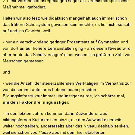
z.T. mit Vorruhestandsregelungen sogar als "arbeitsmarkpolitische
Maßnahme" gefördert.
Halten wir also fest: wie didaktisch mangelhaft auch immer schon
das frühere Schulsystem gewesen sein mochte, es fiel nicht so sehr
auf und ins Gewicht, weil
- nur ein verschwindend geringer Prozentsatz auf Gymnasien und
von dort an auf höhere Lehranstalten ging - an diesem Niveau wird
aber heute das Schul'versagen' einer wesentlich größeren Zahl von
Menschen gemessen
und
- weil die Anzahl der steuerzahlenden Werktätigen im Verhältnis zur
von dieser im Laufe ihres Lebens beanspruchten
Bildungsinfrastruktur immer ungünstiger wurde, ich schätze mal,
um den Faktor drei ungünstiger
.
- In den letzten Jahren kommen dann Zuwanderer aus
bildungsfernen Kulturkreisen hinzu, die den Aufwand einerseits
weiter hochtreiben, andererseits aber das Niveau deshalb senken,
weil sie schon
von Hause aus
mit dem hier etablierten