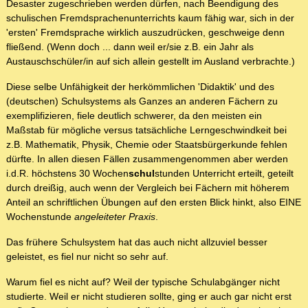
Desaster zugeschrieben werden dürfen, nach Beendigung des
schulischen Fremdsprachenunterrichts kaum fähig war, sich in der
'ersten' Fremdsprache wirklich auszudrücken, geschweige denn
fließend. (Wenn doch ... dann weil er/sie z.B. ein Jahr als
Austauschschüler/in auf sich allein gestellt im Ausland verbrachte.)
Diese selbe Unfähigkeit der herkömmlichen 'Didaktik' und des
(deutschen) Schulsystems als Ganzes an anderen Fächern zu
exemplifizieren, fiele deutlich schwerer, da den meisten ein
Maßstab für mögliche versus tatsächliche Lerngeschwindkeit bei
z.B. Mathematik, Physik, Chemie oder Staatsbürgerkunde fehlen
dürfte. In allen diesen Fällen zusammengenommen aber werden
i.d.R. höchstens 30 Wochen
schul
stunden Unterricht erteilt, geteilt
durch dreißig, auch wenn der Vergleich bei Fächern mit höherem
Anteil an schriftlichen Übungen auf den ersten Blick hinkt, also EINE
Wochenstunde
angeleiteter Praxis
.
Das frühere Schulsystem hat das auch nicht allzuviel besser
geleistet, es fiel nur nicht so sehr auf.
Warum fiel es nicht auf? Weil der typische Schulabgänger nicht
studierte. Weil er nicht studieren sollte, ging er auch gar nicht erst