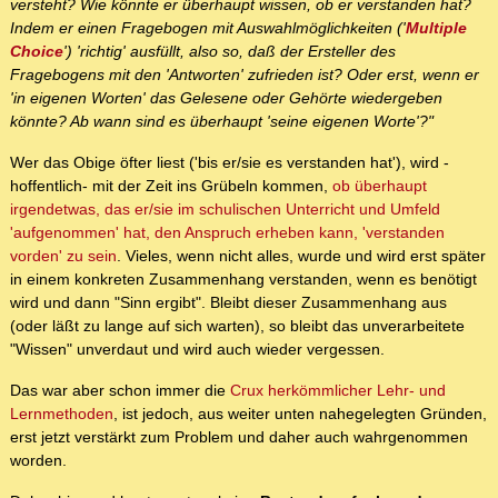
versteht? Wie könnte er überhaupt wissen, ob er verstanden hat?
Indem er einen Fragebogen mit Auswahlmöglichkeiten ('
Multiple
Choice
') 'richtig' ausfüllt, also so, daß der Ersteller des
Fragebogens mit den 'Antworten' zufrieden ist? Oder erst, wenn er
'in eigenen Worten' das Gelesene oder Gehörte wiedergeben
könnte? Ab wann sind es überhaupt 'seine eigenen Worte'?"
Wer das Obige öfter liest ('bis er/sie es verstanden hat'), wird -
hoffentlich- mit der Zeit ins Grübeln kommen,
ob überhaupt
irgendetwas, das er/sie im schulischen Unterricht und Umfeld
'aufgenommen' hat, den Anspruch erheben kann, 'verstanden
vorden' zu sein
. Vieles, wenn nicht alles, wurde und wird erst später
in einem konkreten Zusammenhang verstanden, wenn es benötigt
wird und dann "Sinn ergibt". Bleibt dieser Zusammenhang aus
(oder läßt zu lange auf sich warten), so bleibt das unverarbeitete
"Wissen" unverdaut und wird auch wieder vergessen.
Das war aber schon immer die
Crux herkömmlicher Lehr- und
Lernmethoden
, ist jedoch, aus weiter unten nahegelegten Gründen,
erst jetzt verstärkt zum Problem und daher auch wahrgenommen
worden.