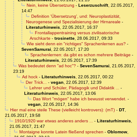
Nein, keine Übersetzung
-
Leserzuschrift
,
22.05.2017,
14:47
Definition 'Übersetzung', und: Neuroplastizität,
Neurogenese und Spezialisierung der Hirnareale
-
Literaturhinweis
,
22.05.2017, 16:37
Frontallappentraining versus zivilisatorische
Arschkarte
-
trosinette
,
28.06.2017, 09:33
Wie sieht denn ein "richtiges" Sprachenlernen aus?
-
SevenSamurai
,
22.05.2017, 17:20
Sprachenlernen: da gibt es schon mehrere Beiträge
-
Literaturhinweis
,
22.05.2017, 17:39
Was bedeutet denn "ad hoc"?
-
SevenSamurai
,
21.05.2017,
23:19
Ad hock
-
Literaturhinweis
,
22.05.2017, 00:22
Der Trick...
-
vegan
,
22.05.2017, 12:39
Lehrer und Schüler, Pädagogik und Didaktik ...
-
Literaturhinweis
,
22.05.2017, 13:06
Das Wort "mögen" habe ich bewusst verwendet.
-
vegan
,
22.05.2017, 14:36
Hier mal eine steile These (vielleicht kontrovers): (mT)
-
DT
,
21.05.2017, 19:58
1910/1920 war etwas anderes anders ...
-
Literaturhinweis
,
21.05.2017, 21:47
Montaigne konnte Latein fließend sprechen
-
Oblomow
,