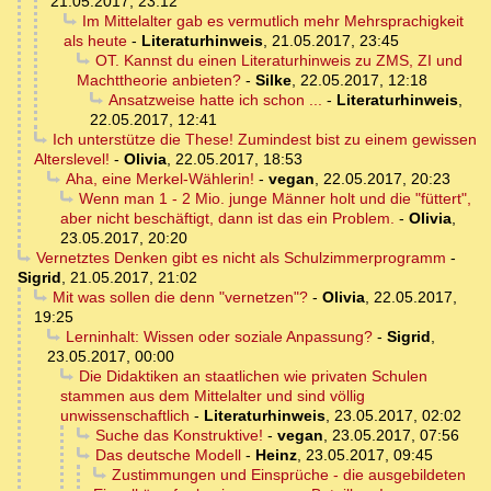
21.05.2017, 23:12
Im Mittelalter gab es vermutlich mehr Mehrsprachigkeit
als heute
-
Literaturhinweis
,
21.05.2017, 23:45
OT. Kannst du einen Literaturhinweis zu ZMS, ZI und
Machttheorie anbieten?
-
Silke
,
22.05.2017, 12:18
Ansatzweise hatte ich schon ...
-
Literaturhinweis
,
22.05.2017, 12:41
Ich unterstütze die These! Zumindest bist zu einem gewissen
Alterslevel!
-
Olivia
,
22.05.2017, 18:53
Aha, eine Merkel-Wählerin!
-
vegan
,
22.05.2017, 20:23
Wenn man 1 - 2 Mio. junge Männer holt und die "füttert",
aber nicht beschäftigt, dann ist das ein Problem.
-
Olivia
,
23.05.2017, 20:20
Vernetztes Denken gibt es nicht als Schulzimmerprogramm
-
Sigrid
,
21.05.2017, 21:02
Mit was sollen die denn "vernetzen"?
-
Olivia
,
22.05.2017,
19:25
Lerninhalt: Wissen oder soziale Anpassung?
-
Sigrid
,
23.05.2017, 00:00
Die Didaktiken an staatlichen wie privaten Schulen
stammen aus dem Mittelalter und sind völlig
unwissenschaftlich
-
Literaturhinweis
,
23.05.2017, 02:02
Suche das Konstruktive!
-
vegan
,
23.05.2017, 07:56
Das deutsche Modell
-
Heinz
,
23.05.2017, 09:45
Zustimmungen und Einsprüche - die ausgebildeten