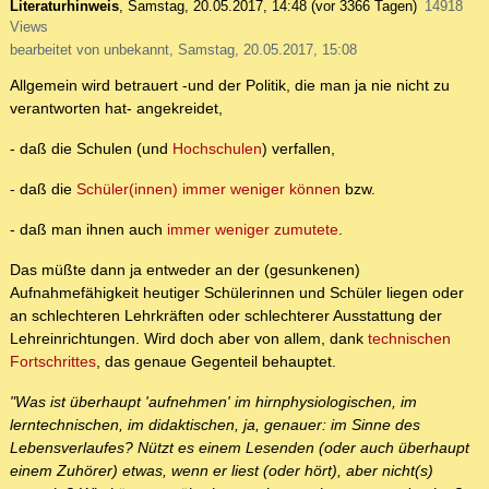
Literaturhinweis
,
Samstag, 20.05.2017, 14:48
(vor 3366 Tagen)
14918
Views
bearbeitet von unbekannt, Samstag, 20.05.2017, 15:08
Allgemein wird betrauert -und der Politik, die man ja nie nicht zu
verantworten hat- angekreidet,
- daß die Schulen (und
Hochschulen
) verfallen,
- daß die
Schüler(innen) immer weniger können
bzw.
- daß man ihnen auch
immer weniger zumutete
.
Das müßte dann ja entweder an der (gesunkenen)
Aufnahmefähigkeit heutiger Schülerinnen und Schüler liegen oder
an schlechteren Lehrkräften oder schlechterer Ausstattung der
Lehreinrichtungen. Wird doch aber von allem, dank
technischen
Fortschrittes
, das genaue Gegenteil behauptet.
"Was ist überhaupt 'aufnehmen' im hirnphysiologischen, im
lerntechnischen, im didaktischen, ja, genauer: im Sinne des
Lebensverlaufes? Nützt es einem Lesenden (oder auch überhaupt
einem Zuhörer) etwas, wenn er liest (oder hört), aber nicht(s)