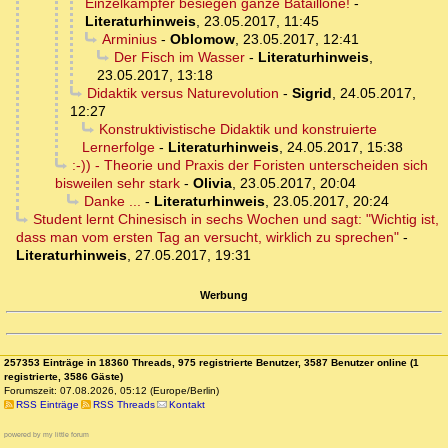
Einzelkämpfer besiegen ganze Bataillone!
-
Literaturhinweis
,
23.05.2017, 11:45
Arminius
-
Oblomow
,
23.05.2017, 12:41
Der Fisch im Wasser
-
Literaturhinweis
,
23.05.2017, 13:18
Didaktik versus Naturevolution
-
Sigrid
,
24.05.2017,
12:27
Konstruktivistische Didaktik und konstruierte
Lernerfolge
-
Literaturhinweis
,
24.05.2017, 15:38
:-)) - Theorie und Praxis der Foristen unterscheiden sich
bisweilen sehr stark
-
Olivia
,
23.05.2017, 20:04
Danke ...
-
Literaturhinweis
,
23.05.2017, 20:24
Student lernt Chinesisch in sechs Wochen und sagt: "Wichtig ist,
dass man vom ersten Tag an versucht, wirklich zu sprechen"
-
Literaturhinweis
,
27.05.2017, 19:31
Werbung
257353 Einträge in 18360 Threads, 975 registrierte Benutzer, 3587 Benutzer online (1
registrierte, 3586 Gäste)
Forumszeit: 07.08.2026, 05:12 (Europe/Berlin)
RSS Einträge
RSS Threads
Kontakt
powered by my little forum