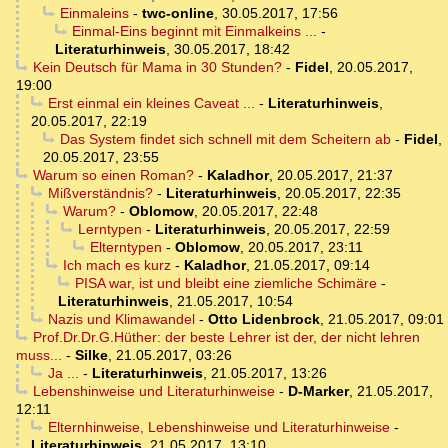
Einmaleins
-
twc-online
,
30.05.2017, 17:56
Einmal-Eins beginnt mit Einmalkeins ...
-
Literaturhinweis
,
30.05.2017, 18:42
Kein Deutsch für Mama in 30 Stunden?
-
Fidel
,
20.05.2017,
19:00
Erst einmal ein kleines Caveat ...
-
Literaturhinweis
,
20.05.2017, 22:19
Das System findet sich schnell mit dem Scheitern ab
-
Fidel
,
20.05.2017, 23:55
Warum so einen Roman?
-
Kaladhor
,
20.05.2017, 21:37
Mißverständnis?
-
Literaturhinweis
,
20.05.2017, 22:35
Warum?
-
Oblomow
,
20.05.2017, 22:48
Lerntypen
-
Literaturhinweis
,
20.05.2017, 22:59
Elterntypen
-
Oblomow
,
20.05.2017, 23:11
Ich mach es kurz
-
Kaladhor
,
21.05.2017, 09:14
PISA war, ist und bleibt eine ziemliche Schimäre
-
Literaturhinweis
,
21.05.2017, 10:54
Nazis und Klimawandel
-
Otto Lidenbrock
,
21.05.2017, 09:01
Prof.Dr.Dr.G.Hüther: der beste Lehrer ist der, der nicht lehren
muss...
-
Silke
,
21.05.2017, 03:26
Ja ...
-
Literaturhinweis
,
21.05.2017, 13:26
Lebenshinweise und Literaturhinweise
-
D-Marker
,
21.05.2017,
12:11
Elternhinweise, Lebenshinweise und Literaturhinweise
-
Literaturhinweis
,
21.05.2017, 13:10