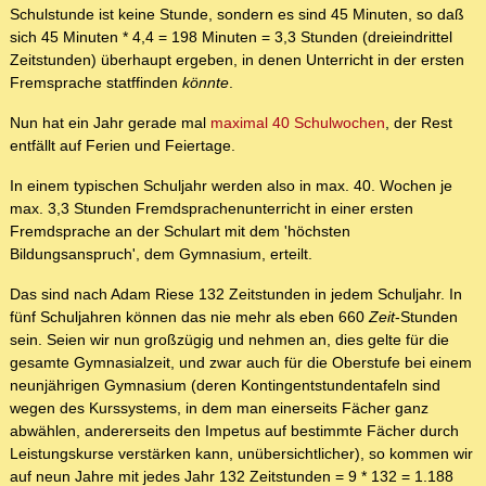
Schulstunde ist keine Stunde, sondern es sind 45 Minuten, so daß
sich 45 Minuten * 4,4 = 198 Minuten = 3,3 Stunden (dreieindrittel
Zeitstunden) überhaupt ergeben, in denen Unterricht in der ersten
Fremsprache statffinden
könnte
.
Nun hat ein Jahr gerade mal
maximal 40 Schulwochen
, der Rest
entfällt auf Ferien und Feiertage.
In einem typischen Schuljahr werden also in max. 40. Wochen je
max. 3,3 Stunden Fremdsprachenunterricht in einer ersten
Fremdsprache an der Schulart mit dem 'höchsten
Bildungsanspruch', dem Gymnasium, erteilt.
Das sind nach Adam Riese 132 Zeitstunden in jedem Schuljahr. In
fünf Schuljahren können das nie mehr als eben 660
Zeit
-Stunden
sein. Seien wir nun großzügig und nehmen an, dies gelte für die
gesamte Gymnasialzeit, und zwar auch für die Oberstufe bei einem
neunjährigen Gymnasium (deren Kontingentstundentafeln sind
wegen des Kurssystems, in dem man einerseits Fächer ganz
abwählen, andererseits den Impetus auf bestimmte Fächer durch
Leistungskurse verstärken kann, unübersichtlicher), so kommen wir
auf neun Jahre mit jedes Jahr 132 Zeitstunden = 9 * 132 = 1.188