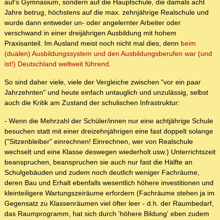
auf's Gymnasium, sondern auf die Hauptschule, die damals acht
Jahre betrug, höchstens auf die max. zehnjährige Realschule und
wurde dann entweder un- oder angelernter Arbeiter oder
verschwand in einer dreijährigen Ausbildung mit hohem
Praxisanteil. Im Ausland meist noch nicht mal dies, denn
beim
(dualen) Ausbildungssystem und den Ausbildungsberufen war (und
ist!) Deutschland weltweit führend
.
So sind daher viele, viele der Vergleiche zwischen "vor ein paar
Jahrzehnten" und heute einfach untauglich und unzulässig, selbst
auch die Kritik am Zustand der schulischen Infrastruktur:
- Wenn die Mehrzahl der Schüler/innen nur eine achtjährige Schule
besuchen statt mit einer dreizehnjährigen eine fast doppelt solange
("Sitzenbleiber" einrechnen! Einrechnen, wer von Realschule
wechselt und eine Klasse deswegen wiederholt usw.) Unterrichtszeit
beanspruchen, beanspruchen sie auch nur fast die Hälfte an
Schulgebäuden und zudem noch deutlich weniger Fachräume,
deren Bau und Erhalt ebenfalls wesentlich höhere investitionen und
kleinteiligere Wartungszeiräume erfordern (Fachräume stehen ja im
Gegensatz zu Klassenräumen viel öfter leer - d.h. der Raumbedarf,
das Raumprogramm, hat sich durch 'höhere Bildung' eben zudem