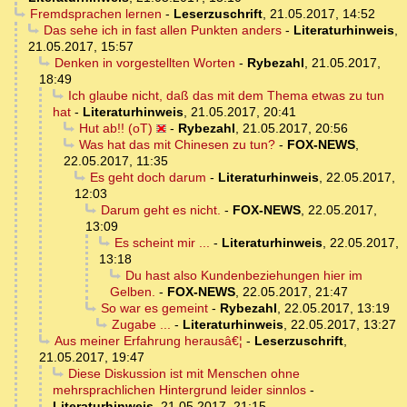
Fremdsprachen lernen
-
Leserzuschrift
,
21.05.2017, 14:52
Das sehe ich in fast allen Punkten anders
-
Literaturhinweis
,
21.05.2017, 15:57
Denken in vorgestellten Worten
-
Rybezahl
,
21.05.2017,
18:49
Ich glaube nicht, daß das mit dem Thema etwas zu tun
hat
-
Literaturhinweis
,
21.05.2017, 20:41
Hut ab!! (oT)
-
Rybezahl
,
21.05.2017, 20:56
Was hat das mit Chinesen zu tun?
-
FOX-NEWS
,
22.05.2017, 11:35
Es geht doch darum
-
Literaturhinweis
,
22.05.2017,
12:03
Darum geht es nicht.
-
FOX-NEWS
,
22.05.2017,
13:09
Es scheint mir ...
-
Literaturhinweis
,
22.05.2017,
13:18
Du hast also Kundenbeziehungen hier im
Gelben.
-
FOX-NEWS
,
22.05.2017, 21:47
So war es gemeint
-
Rybezahl
,
22.05.2017, 13:19
Zugabe ...
-
Literaturhinweis
,
22.05.2017, 13:27
Aus meiner Erfahrung herausâ€¦
-
Leserzuschrift
,
21.05.2017, 19:47
Diese Diskussion ist mit Menschen ohne
mehrsprachlichen Hintergrund leider sinnlos
-
Literaturhinweis
,
21.05.2017, 21:15