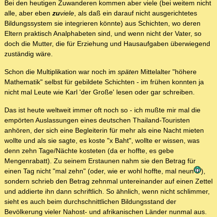
Bei den heutigen Zuwanderen kommen aber viele (bei weitem nicht
alle, aber eben
zu
viele
, als daß ein darauf nicht ausgerichtetes
Bildungssystem sie integrieren könnte) aus Schichten, wo deren
Eltern praktisch Analphabeten sind, und wenn nicht der Vater, so
doch die Mutter, die für Erziehung und Hausaufgaben überwiegend
zuständig wäre.
Schon die Multiplikation war noch im
späten
Mittelalter "höhere
Mathematik" selbst für gebildete Schichten - im frühen konnten ja
nicht mal Leute wie Karl 'der Große' lesen oder gar schreiben.
Das ist heute weltweit immer oft noch so - ich mußte mir mal die
empörten Auslassungen eines deutschen Thailand-Touristen
anhören, der sich eine Begleiterin für mehr als eine Nacht mieten
wollte und als sie sagte, es koste "x Baht", wollte er wissen, was
denn zehn Tage/Nächte kosteten (da er hoffte, es gebe
Mengenrabatt). Zu seinem Erstaunen nahm sie den Betrag für
einen Tag nicht "mal zehn" (oder, wie er wohl hoffte, mal neun
),
sondern schrieb den Betrag zehnmal untereinander auf einen Zettel
und addierte ihn dann schriftlich. So ähnlich, wenn nicht schlimmer,
sieht es auch beim durchschnittlichen Bildungsstand der
Bevölkerung vieler Nahost- und afrikanischen Länder nunmal aus.