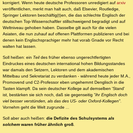
korrigiert. Wenn heute deutsche Professoren unredigiert auf
arxiv
veröffentlichen, merkt man halt auch, daß Elsevier, Routledge,
Springer Lektoren beschäftig(t)en, die das schlechte Englisch der
deutschen Top-Wissenschaftler stillschweigend begradigt und auf
Weltniveau gehoben haben. Dasselbe gilt auch für die vielen
Asiaten, die nun zuhauf auf offenen Plattformen publizieren und bei
denen kein Englischsprachiger mehr hat vorab Gnade vor Recht
walten hat lassen.
Soll heißen: ein
Teil
des früher ebenso ungerechtfertigten
Eindruckes eines deutschen international hohen Bildungsstandes
war damals den Setzern, Lektoren und dem akademischen
Mittelbau und Sekretariat zu verdanken - während heute jeder M.A.,
Promovend und C2-Professor eben ungehemmt Denglisch in die
Tasten klampft. Da sein deutscher Kollege auf demselben 'Stand'
ist, bestärken sie sich noch, daß sie gegenseitig
"ihr Englisch doch
viel besser verstünden, als das des US- oder Oxford-Kollegen"
.
Vornehm geht die Welt zugrunde ...
Soll aber auch heißen:
die Defizite des Schulsystems
als
solchem
waren früher
ähnlich
groß
.