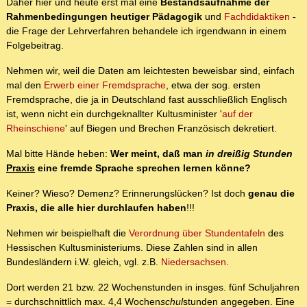
Daher hier und heute erst mal eine
Bestandsaufnahme der
Rahmenbedingungen heutiger Pädagogik
und
Fachdidaktiken
-
die Frage der Lehrverfahren behandele ich irgendwann in einem
Folgebeitrag.
Nehmen wir, weil die Daten am leichtesten beweisbar sind, einfach
mal den
Erwerb einer Fremdsprache
, etwa der sog. ersten
Fremdsprache, die ja in Deutschland fast ausschließlich Englisch
ist, wenn nicht ein durchgeknallter Kultusminister '
auf der
Rheinschiene
' auf Biegen und Brechen Französisch dekretiert.
Mal bitte Hände heben:
Wer meint, daß man
in dreißig Stunden
Praxis
eine fremde Sprache sprechen lernen könne?
Keiner? Wieso? Demenz? Erinnerungslücken? Ist doch
genau die
Praxis, die alle hier durchlaufen haben
!!!
Nehmen wir beispielhaft die
Verordnung über Stundentafeln
des
Hessischen Kultusministeriums. Diese Zahlen sind in allen
Bundesländern i.W. gleich, vgl. z.B.
Niedersachsen
.
Dort werden 21 bzw. 22 Wochenstunden in insges. fünf Schuljahren
= durchschnittlich max. 4,4 Wochen
schul
stunden angegeben. Eine