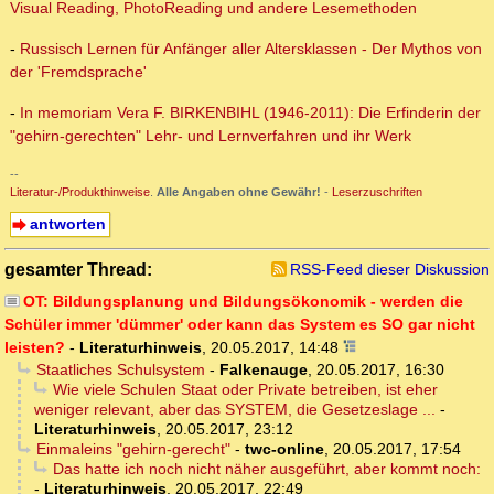
Visual Reading, PhotoReading und andere Lesemethoden
-
Russisch Lernen für Anfänger aller Altersklassen - Der Mythos von
der 'Fremdsprache'
-
In memoriam Vera F. BIRKENBIHL (1946-2011): Die Erfinderin der
"gehirn-gerechten" Lehr- und Lernverfahren und ihr Werk
--
Literatur-/Produkthinweise
.
Alle Angaben ohne Gewähr!
-
Leserzuschriften
antworten
gesamter Thread:
RSS-Feed dieser Diskussion
OT: Bildungsplanung und Bildungsökonomik - werden die
Schüler immer 'dümmer' oder kann das System es SO gar nicht
leisten?
-
Literaturhinweis
,
20.05.2017, 14:48
Staatliches Schulsystem
-
Falkenauge
,
20.05.2017, 16:30
Wie viele Schulen Staat oder Private betreiben, ist eher
weniger relevant, aber das SYSTEM, die Gesetzeslage ...
-
Literaturhinweis
,
20.05.2017, 23:12
Einmaleins "gehirn-gerecht"
-
twc-online
,
20.05.2017, 17:54
Das hatte ich noch nicht näher ausgeführt, aber kommt noch:
-
Literaturhinweis
,
20.05.2017, 22:49