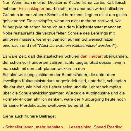
Nur: Wenn man in einer Dreisterne-Küche früher zartes Kalbfleisch
mit dem
Fleischklopfer
bearbeitete, nun aber aus wirtschaftlichen
Gründen immer zähere Schnitzel hernimmt, liegt es nicht am gleich
gebliebenen Fleischklopfer, wenn es nicht mehr so zart wird, wie
früher (wie oft schon habe ich aus dem Küchenfenster manchen
Nobelrestaurants die verzweifelten Schreie des Lehrlings mit
anhören müssen, wenn er panisch auf ein Schweinschnitzel
eindrosch und rief
"Willst Du wohl ein Kalbschnitzel werden?"
).
Es wäre Zeit, daß die staatlichen Schulen
den Herbart
überwänden,
der schon vor hunderten Jahren nichts taugte. Statt dessen, wenn
man sich mit den Lehrplanentwicklern in den
Schulentwicklungsinstituten der Bundesländer, die unter dem
jeweiligen Kultusministerium angesiedelt sind, unterhält, schimpfen
die darüber, wie blöd die Lehrer seien und die Lehrer schimpfen
über die Schulentwicklungsämter. Würde die Autoindustrie und die
Formel-I-Piloten ähnlich denken, wäre der Nürburgring heute noch
für seine Pferdekutschenwettbewerbe berühmt.
Siehe auch frühere Beiträge:
-
Schneller lesen, mehr behalten ... Lesetraining, Speed Reading,