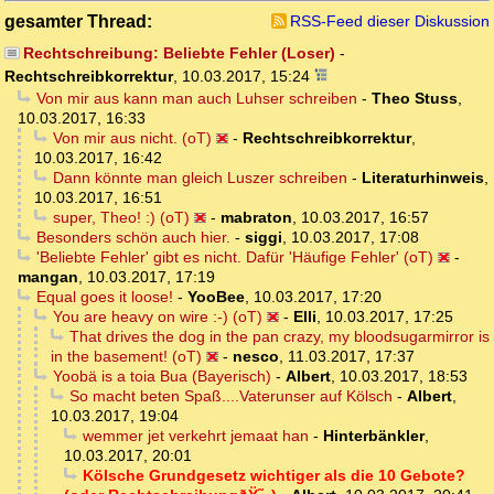
gesamter Thread:
RSS-Feed dieser Diskussion
Rechtschreibung: Beliebte Fehler (Loser)
-
Rechtschreibkorrektur
,
10.03.2017, 15:24
Von mir aus kann man auch Luhser schreiben
-
Theo Stuss
,
10.03.2017, 16:33
Von mir aus nicht. (oT)
-
Rechtschreibkorrektur
,
10.03.2017, 16:42
Dann könnte man gleich Luszer schreiben
-
Literaturhinweis
,
10.03.2017, 16:51
super, Theo! :) (oT)
-
mabraton
,
10.03.2017, 16:57
Besonders schön auch hier.
-
siggi
,
10.03.2017, 17:08
'Beliebte Fehler' gibt es nicht. Dafür 'Häufige Fehler' (oT)
-
mangan
,
10.03.2017, 17:19
Equal goes it loose!
-
YooBee
,
10.03.2017, 17:20
You are heavy on wire :-) (oT)
-
Elli
,
10.03.2017, 17:25
That drives the dog in the pan crazy, my bloodsugarmirror is
in the basement! (oT)
-
nesco
,
11.03.2017, 17:37
Yoobä is a toia Bua (Bayerisch)
-
Albert
,
10.03.2017, 18:53
So macht beten Spaß....Vaterunser auf Kölsch
-
Albert
,
10.03.2017, 19:04
wemmer jet verkehrt jemaat han
-
Hinterbänkler
,
10.03.2017, 20:01
Kölsche Grundgesetz wichtiger als die 10 Gebote?