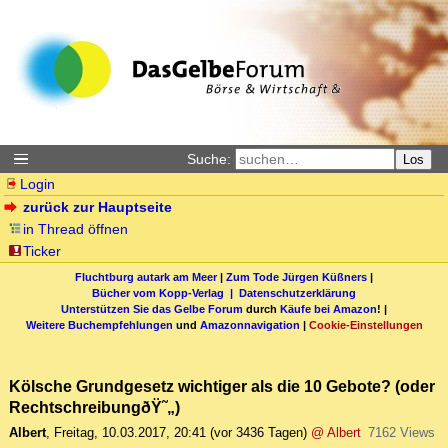
Suche:
Los
Login
zurück zur Hauptseite
in Thread öffnen
Ticker
Fluchtburg autark am Meer
|
Zum Tode Jürgen Küßners
|
Bücher vom Kopp-Verlag |
Datenschutzerklärung
Unterstützen Sie das Gelbe Forum
durch
Käufe bei Amazon
! |
Weitere Buchempfehlungen
und
Amazonnavigation
|
Cookie-Einstellungen
Kölsche Grundgesetz wichtiger als die 10 Gebote? (oder
RechtschreibungðŸ˜„)
Albert
,
Freitag, 10.03.2017, 20:41
(vor 3436 Tagen)
@ Albert
7162 Views