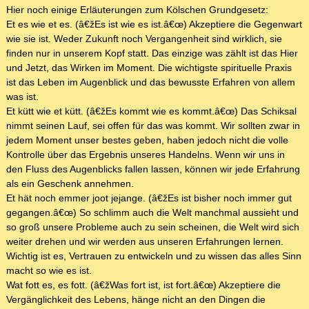
Hier noch einige Erläuterungen zum Kölschen Grundgesetz:
Et es wie et es. (â€žEs ist wie es ist.â€œ) Akzeptiere die Gegenwart
wie sie ist. Weder Zukunft noch Vergangenheit sind wirklich, sie
finden nur in unserem Kopf statt. Das einzige was zählt ist das Hier
und Jetzt, das Wirken im Moment. Die wichtigste spirituelle Praxis
ist das Leben im Augenblick und das bewusste Erfahren von allem
was ist.
Et kütt wie et kütt. (â€žEs kommt wie es kommt.â€œ) Das Schiksal
nimmt seinen Lauf, sei offen für das was kommt. Wir sollten zwar in
jedem Moment unser bestes geben, haben jedoch nicht die volle
Kontrolle über das Ergebnis unseres Handelns. Wenn wir uns in
den Fluss des Augenblicks fallen lassen, können wir jede Erfahrung
als ein Geschenk annehmen.
Et hät noch emmer joot jejange. (â€žEs ist bisher noch immer gut
gegangen.â€œ) So schlimm auch die Welt manchmal aussieht und
so groß unsere Probleme auch zu sein scheinen, die Welt wird sich
weiter drehen und wir werden aus unseren Erfahrungen lernen.
Wichtig ist es, Vertrauen zu entwickeln und zu wissen das alles Sinn
macht so wie es ist.
Wat fott es, es fott. (â€žWas fort ist, ist fort.â€œ) Akzeptiere die
Vergänglichkeit des Lebens, hänge nicht an den Dingen die