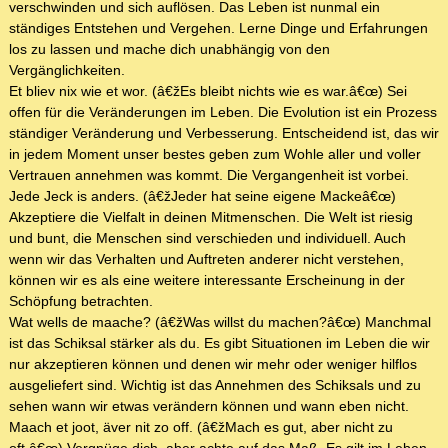
verschwinden und sich auflösen. Das Leben ist nunmal ein
ständiges Entstehen und Vergehen. Lerne Dinge und Erfahrungen
los zu lassen und mache dich unabhängig von den
Vergänglichkeiten.
Et bliev nix wie et wor. (â€žEs bleibt nichts wie es war.â€œ) Sei
offen für die Veränderungen im Leben. Die Evolution ist ein Prozess
ständiger Veränderung und Verbesserung. Entscheidend ist, das wir
in jedem Moment unser bestes geben zum Wohle aller und voller
Vertrauen annehmen was kommt. Die Vergangenheit ist vorbei.
Jede Jeck is anders. (â€žJeder hat seine eigene Mackeâ€œ)
Akzeptiere die Vielfalt in deinen Mitmenschen. Die Welt ist riesig
und bunt, die Menschen sind verschieden und individuell. Auch
wenn wir das Verhalten und Auftreten anderer nicht verstehen,
können wir es als eine weitere interessante Erscheinung in der
Schöpfung betrachten.
Wat wells de maache? (â€žWas willst du machen?â€œ) Manchmal
ist das Schiksal stärker als du. Es gibt Situationen im Leben die wir
nur akzeptieren können und denen wir mehr oder weniger hilflos
ausgeliefert sind. Wichtig ist das Annehmen des Schiksals und zu
sehen wann wir etwas verändern können und wann eben nicht.
Maach et joot, äver nit zo off. (â€žMach es gut, aber nicht zu