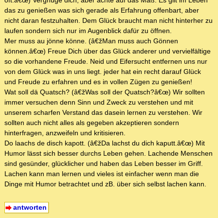
oft.â€œ) Vergnüge dich, aber achte auf das Maß. Es gilt im Leben
das zu genießen was sich gerade als Erfahrung offenbart, aber
nicht daran festzuhalten. Dem Glück braucht man nicht hinterher zu
laufen sondern sich nur im Augenblick dafür zu öffnen.
Mer muss au jönne könne. (â€žMan muss auch Gönnen
können.â€œ) Freue Dich über das Glück anderer und vervielfältige
so die vorhandene Freude. Neid und Eifersucht entfernen uns nur
von dem Glück was in uns liegt. jeder hat ein recht darauf Glück
und Freude zu erfahren und es in vollen Zügen zu genießen!
Wat soll dä Quatsch? (â€žWas soll der Quatsch?â€œ) Wir sollten
immer versuchen denn Sinn und Zweck zu verstehen und mit
unserem scharfen Verstand das dasein lernen zu verstehen. Wir
sollten auch nicht alles als gegeben akzeptieren sondern
hinterfragen, anzweifeln und kritisieren.
Do laachs de disch kapott. (â€žDa lachst du dich kaputt.â€œ) Mit
Humor lässt sich besser durchs Leben gehen. Lachende Menschen
sind gesünder, glücklicher und haben das Leben besser im Griff.
Lachen kann man lernen und vieles ist einfacher wenn man die
Dinge mit Humor betrachtet und zB. über sich selbst lachen kann.
antworten