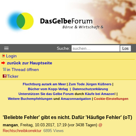
Suche:
Los
Login
zurück zur Hauptseite
in Thread öffnen
Ticker
Fluchtburg autark am Meer
|
Zum Tode Jürgen Küßners
|
Bücher vom Kopp-Verlag |
Datenschutzerklärung
Unterstützen Sie das Gelbe Forum
durch
Käufe bei Amazon
! |
Weitere Buchempfehlungen
und
Amazonnavigation
|
Cookie-Einstellungen
'Beliebte Fehler' gibt es nicht. Dafür 'Häufige Fehler' (oT)
mangan
,
Freitag, 10.03.2017, 17:19
(vor 3438 Tagen)
@
Rechtschreibkorrektur
6895 Views