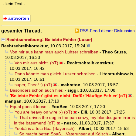
- kein Text -
antworten
gesamter Thread:
RSS-Feed dieser Diskussion
Rechtschreibung: Beliebte Fehler (Loser)
-
Rechtschreibkorrektur
,
10.03.2017, 15:24
Von mir aus kann man auch Luhser schreiben
-
Theo Stuss
,
10.03.2017, 16:33
Von mir aus nicht. (oT)
-
Rechtschreibkorrektur
,
10.03.2017, 16:42
Dann könnte man gleich Luszer schreiben
-
Literaturhinweis
,
10.03.2017, 16:51
super, Theo! :) (oT)
-
mabraton
,
10.03.2017, 16:57
Besonders schön auch hier.
-
siggi
,
10.03.2017, 17:08
'Beliebte Fehler' gibt es nicht. Dafür 'Häufige Fehler' (oT)
-
mangan
,
10.03.2017, 17:19
Equal goes it loose!
-
YooBee
,
10.03.2017, 17:20
You are heavy on wire :-) (oT)
-
Elli
,
10.03.2017, 17:25
That drives the dog in the pan crazy, my bloodsugarmirror is
in the basement! (oT)
-
nesco
,
11.03.2017, 17:37
Yoobä is a toia Bua (Bayerisch)
-
Albert
,
10.03.2017, 18:53
So macht beten Spaß....Vaterunser auf Kölsch
-
Albert
,