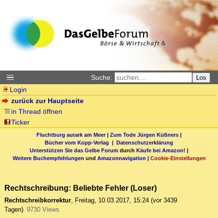
Suche:
Los
Login
zurück zur Hauptseite
in Thread öffnen
Ticker
Fluchtburg autark am Meer
|
Zum Tode Jürgen Küßners
|
Bücher vom Kopp-Verlag |
Datenschutzerklärung
Unterstützen Sie das Gelbe Forum
durch
Käufe bei Amazon
! |
Weitere Buchempfehlungen
und
Amazonnavigation
|
Cookie-Einstellungen
Rechtschreibung: Beliebte Fehler (Loser)
Rechtschreibkorrektur
,
Freitag, 10.03.2017, 15:24
(vor 3439
Tagen)
9730 Views