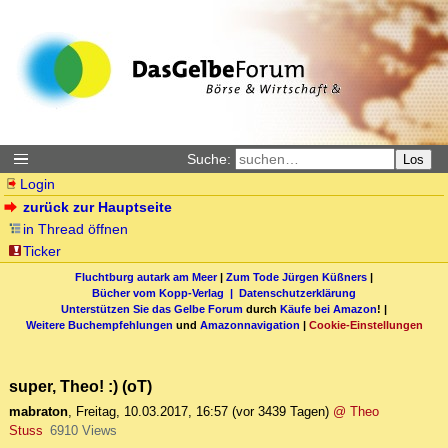
Suche:
Los
Login
zurück zur Hauptseite
in Thread öffnen
Ticker
Fluchtburg autark am Meer
|
Zum Tode Jürgen Küßners
|
Bücher vom Kopp-Verlag |
Datenschutzerklärung
Unterstützen Sie das Gelbe Forum
durch
Käufe bei Amazon
! |
Weitere Buchempfehlungen
und
Amazonnavigation
|
Cookie-Einstellungen
super, Theo! :) (oT)
mabraton
,
Freitag, 10.03.2017, 16:57
(vor 3439 Tagen)
@ Theo
Stuss
6910 Views