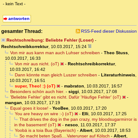
- kein Text -
antworten
gesamter Thread:
RSS-Feed dieser Diskussion
Rechtschreibung: Beliebte Fehler (Loser)
-
Rechtschreibkorrektur
,
10.03.2017, 15:24
Von mir aus kann man auch Luhser schreiben
-
Theo Stuss
,
10.03.2017, 16:33
Von mir aus nicht. (oT)
-
Rechtschreibkorrektur
,
10.03.2017, 16:42
Dann könnte man gleich Luszer schreiben
-
Literaturhinweis
,
10.03.2017, 16:51
super, Theo! :) (oT)
-
mabraton
,
10.03.2017, 16:57
Besonders schön auch hier.
-
siggi
,
10.03.2017, 17:08
'Beliebte Fehler' gibt es nicht. Dafür 'Häufige Fehler' (oT)
-
mangan
,
10.03.2017, 17:19
Equal goes it loose!
-
YooBee
,
10.03.2017, 17:20
You are heavy on wire :-) (oT)
-
Elli
,
10.03.2017, 17:25
That drives the dog in the pan crazy, my bloodsugarmirror is
in the basement! (oT)
-
nesco
,
11.03.2017, 17:37
Yoobä is a toia Bua (Bayerisch)
-
Albert
,
10.03.2017, 18:53
So macht beten Spaß....Vaterunser auf Kölsch
-
Albert
,