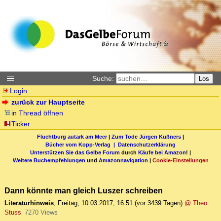
Suche:
Los
Login
zurück zur Hauptseite
in Thread öffnen
Ticker
Fluchtburg autark am Meer
|
Zum Tode Jürgen Küßners
|
Bücher vom Kopp-Verlag |
Datenschutzerklärung
Unterstützen Sie das Gelbe Forum
durch
Käufe bei Amazon
! |
Weitere Buchempfehlungen
und
Amazonnavigation
|
Cookie-Einstellungen
Dann könnte man gleich Luszer schreiben
Literaturhinweis
,
Freitag, 10.03.2017, 16:51
(vor 3439 Tagen)
@ Theo
Stuss
7270 Views