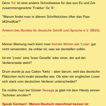
Denn '
hs
' ist eine andere Schreibweise für das aus Es und Zet
zusammengesetzte 'Fraktur'-Sz 'ß':
"Warum findet man in älteren Schriftstücken öfter das Paar
â€žhsâ€œ?"
Antwort des Bundes für deutsche Schrift und Sprache e.V. (BfdS)
:
...
Meiner Meinung nach kann man
fremde Wörter wie 'Loser'
gar
nicht verwenden, da unklar ist, was sie darstellen sollen.
Ist ein 'Loser' eine 'loser Geselle' oder einer, der auf der
Verliererseite steht?
Drum wurde ja aus Cakes 'Keks' - aber darum, weil das deutsche
Plätzchen nicht exakt dasselbe war. Ob aber ein englischer Loser
sich stark vom deutschen Verlierer unterscheidet?
Da müßte man bei Günter
Sewage
ja glatt mit dem Händy seinen
Tschoker anrufen?!
Speak German!: Warum Deutsch manchmal besser ist