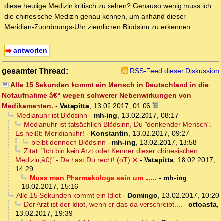
diese heutige Medizin kritisch zu sehen? Genauso wenig muss ich
die chinesische Medizin genau kennen, um anhand dieser
Meridian-Zuordnungs-Uhr ziemlichen Blödsinn zu erkennen.
antworten
gesamter Thread:
RSS-Feed dieser Diskussion
Alle 15 Sekunden kommt ein Mensch in Deutschland in die
Notaufnahme â€“ wegen schwerer Nebenwirkungen von
Medikamenten.
-
Vatapitta
,
13.02.2017, 01:06
Medianuhr ist Blödsinn
-
mh-ing
,
13.02.2017, 08:17
Medianuhr ist tatsächlich Blödsinn, Du "denkender Mensch".
Es heißt: Meridianuhr!
-
Konstantin
,
13.02.2017, 09:27
bleibt dennoch Blödsinn
-
mh-ing
,
13.02.2017, 13:58
Zitat: "Ich bin kein Arzt oder Kenner dieser chinesischen
Medizin,â€¦" - Da hast Du recht! (oT)
-
Vatapitta
,
18.02.2017,
14:29
Muss man Pharmakologe sein um ......
-
mh-ing
,
18.02.2017, 15:16
Alle 15 Sekunden kommt ein Idiot
-
Domingo
,
13.02.2017, 10:20
Der Arzt ist der Idiot, wenn er das da verschreibt....
-
ottoasta
,
13.02.2017, 19:39