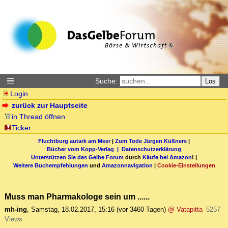
Suche:
Los
Login
zurück zur Hauptseite
in Thread öffnen
Ticker
Fluchtburg autark am Meer
|
Zum Tode Jürgen Küßners
|
Bücher vom Kopp-Verlag |
Datenschutzerklärung
Unterstützen Sie das Gelbe Forum
durch
Käufe bei Amazon
! |
Weitere Buchempfehlungen
und
Amazonnavigation
|
Cookie-Einstellungen
Muss man Pharmakologe sein um ......
mh-ing
,
Samstag, 18.02.2017, 15:16
(vor 3460 Tagen)
@ Vatapitta
5257
Views