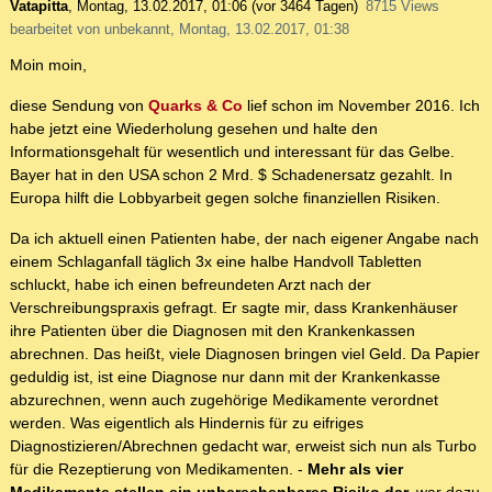
Vatapitta
,
Montag, 13.02.2017, 01:06
(vor 3464 Tagen)
8715 Views
bearbeitet von unbekannt, Montag, 13.02.2017, 01:38
Moin moin,
diese Sendung von
Quarks & Co
lief schon im November 2016. Ich
habe jetzt eine Wiederholung gesehen und halte den
Informationsgehalt für wesentlich und interessant für das Gelbe.
Bayer hat in den USA schon 2 Mrd. $ Schadenersatz gezahlt. In
Europa hilft die Lobbyarbeit gegen solche finanziellen Risiken.
Da ich aktuell einen Patienten habe, der nach eigener Angabe nach
einem Schlaganfall täglich 3x eine halbe Handvoll Tabletten
schluckt, habe ich einen befreundeten Arzt nach der
Verschreibungspraxis gefragt. Er sagte mir, dass Krankenhäuser
ihre Patienten über die Diagnosen mit den Krankenkassen
abrechnen. Das heißt, viele Diagnosen bringen viel Geld. Da Papier
geduldig ist, ist eine Diagnose nur dann mit der Krankenkasse
abzurechnen, wenn auch zugehörige Medikamente verordnet
werden. Was eigentlich als Hindernis für zu eifriges
Diagnostizieren/Abrechnen gedacht war, erweist sich nun als Turbo
für die Rezeptierung von Medikamenten. -
Mehr als vier