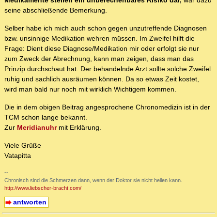
Medikamente stellen ein unberechenbares Risiko dar,
war dazu
seine abschließende Bemerkung.
Selber habe ich mich auch schon gegen unzutreffende Diagnosen
bzw. unsinnige Medikation wehren müssen. Im Zweifel hilft die
Frage: Dient diese Diagnose/Medikation mir oder erfolgt sie nur
zum Zweck der Abrechnung, kann man zeigen, dass man das
Prinzip durchschaut hat. Der behandelnde Arzt sollte solche Zweifel
ruhig und sachlich ausräumen können. Da so etwas Zeit kostet,
wird man bald nur noch mit wirklich Wichtigem kommen.
Die in dem obigen Beitrag angesprochene Chronomedizin ist in der
TCM schon lange bekannt.
Zur
Meridianuhr
mit Erklärung.
Viele Grüße
Vatapitta
--
Chronisch sind die Schmerzen dann, wenn der Doktor sie nicht heilen kann.
http://www.liebscher-bracht.com/
antworten