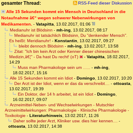
gesamter Thread:
RSS-Feed dieser Diskussion
Alle 15 Sekunden kommt ein Mensch in Deutschland in die
Notaufnahme â€“ wegen schwerer Nebenwirkungen von
Medikamenten.
-
Vatapitta
,
13.02.2017, 01:06
Medianuhr ist Blödsinn
-
mh-ing
,
13.02.2017, 08:17
Medianuhr ist tatsächlich Blödsinn, Du "denkender Mensch".
Es heißt: Meridianuhr!
-
Konstantin
,
13.02.2017, 09:27
bleibt dennoch Blödsinn
-
mh-ing
,
13.02.2017, 13:58
Zitat: "Ich bin kein Arzt oder Kenner dieser chinesischen
Medizin,â€¦" - Da hast Du recht! (oT)
-
Vatapitta
,
18.02.2017,
14:29
Muss man Pharmakologe sein um ......
-
mh-ing
,
18.02.2017, 15:16
Alle 15 Sekunden kommt ein Idiot
-
Domingo
,
13.02.2017, 10:20
Der Arzt ist der Idiot, wenn er das da verschreibt....
-
ottoasta
,
13.02.2017, 19:39
Ein Doktor, der 14 h arbeitet, ist ein Idiot
-
Domingo
,
16.02.2017, 09:07
Arzneimittel-Neben- und Wechselwirkungen - Mutschler
Arzneimittelwirkungen: Pharmakologie - Klinische Pharmakologie -
Toxikologie
-
Literaturhinweis
,
13.02.2017, 11:26
Daher sollte jeder Arzt, Kliniker usw. dies hier kennen....
-
ottoasta
,
13.02.2017, 14:38