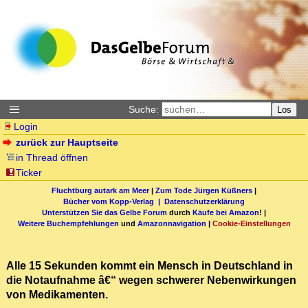
Suche:
Los
Login
zurück zur Hauptseite
in Thread öffnen
Ticker
Fluchtburg autark am Meer
|
Zum Tode Jürgen Küßners
|
Bücher vom Kopp-Verlag |
Datenschutzerklärung
Unterstützen Sie das Gelbe Forum
durch
Käufe bei Amazon
! |
Weitere Buchempfehlungen
und
Amazonnavigation
|
Cookie-Einstellungen
Alle 15 Sekunden kommt ein Mensch in Deutschland in
die Notaufnahme â€“ wegen schwerer Nebenwirkungen
von Medikamenten.