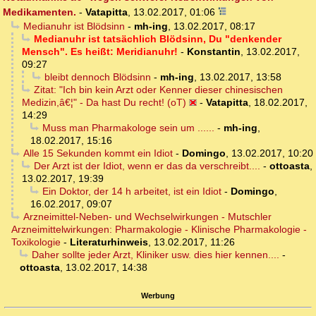
Medikamenten.
-
Vatapitta
,
13.02.2017, 01:06
Medianuhr ist Blödsinn
-
mh-ing
,
13.02.2017, 08:17
Medianuhr ist tatsächlich Blödsinn, Du "denkender
Mensch". Es heißt: Meridianuhr!
-
Konstantin
,
13.02.2017,
09:27
bleibt dennoch Blödsinn
-
mh-ing
,
13.02.2017, 13:58
Zitat: "Ich bin kein Arzt oder Kenner dieser chinesischen
Medizin,â€¦" - Da hast Du recht! (oT)
-
Vatapitta
,
18.02.2017,
14:29
Muss man Pharmakologe sein um ......
-
mh-ing
,
18.02.2017, 15:16
Alle 15 Sekunden kommt ein Idiot
-
Domingo
,
13.02.2017, 10:20
Der Arzt ist der Idiot, wenn er das da verschreibt....
-
ottoasta
,
13.02.2017, 19:39
Ein Doktor, der 14 h arbeitet, ist ein Idiot
-
Domingo
,
16.02.2017, 09:07
Arzneimittel-Neben- und Wechselwirkungen - Mutschler
Arzneimittelwirkungen: Pharmakologie - Klinische Pharmakologie -
Toxikologie
-
Literaturhinweis
,
13.02.2017, 11:26
Daher sollte jeder Arzt, Kliniker usw. dies hier kennen....
-
ottoasta
,
13.02.2017, 14:38
Werbung