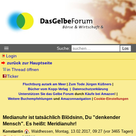
Suche:
Los
Login
zurück zur Hauptseite
in Thread öffnen
Ticker
Fluchtburg autark am Meer
|
Zum Tode Jürgen Küßners
|
Bücher vom Kopp-Verlag |
Datenschutzerklärung
Unterstützen Sie das Gelbe Forum
durch
Käufe bei Amazon
! |
Weitere Buchempfehlungen
und
Amazonnavigation
|
Cookie-Einstellungen
Medianuhr ist tatsächlich Blödsinn, Du "denkender
Mensch". Es heißt: Meridianuhr!
Konstantin
,
Waldhessen
,
Montag, 13.02.2017, 09:27
(vor 3465 Tagen)