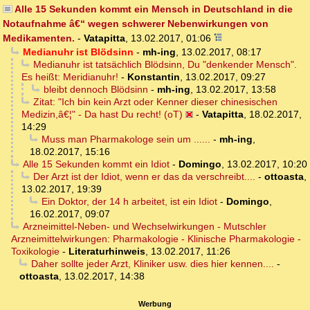
Alle 15 Sekunden kommt ein Mensch in Deutschland in die
Notaufnahme â€“ wegen schwerer Nebenwirkungen von
Medikamenten.
-
Vatapitta
,
13.02.2017, 01:06
Medianuhr ist Blödsinn
-
mh-ing
,
13.02.2017, 08:17
Medianuhr ist tatsächlich Blödsinn, Du "denkender Mensch".
Es heißt: Meridianuhr!
-
Konstantin
,
13.02.2017, 09:27
bleibt dennoch Blödsinn
-
mh-ing
,
13.02.2017, 13:58
Zitat: "Ich bin kein Arzt oder Kenner dieser chinesischen
Medizin,â€¦" - Da hast Du recht! (oT)
-
Vatapitta
,
18.02.2017,
14:29
Muss man Pharmakologe sein um ......
-
mh-ing
,
18.02.2017, 15:16
Alle 15 Sekunden kommt ein Idiot
-
Domingo
,
13.02.2017, 10:20
Der Arzt ist der Idiot, wenn er das da verschreibt....
-
ottoasta
,
13.02.2017, 19:39
Ein Doktor, der 14 h arbeitet, ist ein Idiot
-
Domingo
,
16.02.2017, 09:07
Arzneimittel-Neben- und Wechselwirkungen - Mutschler
Arzneimittelwirkungen: Pharmakologie - Klinische Pharmakologie -
Toxikologie
-
Literaturhinweis
,
13.02.2017, 11:26
Daher sollte jeder Arzt, Kliniker usw. dies hier kennen....
-
ottoasta
,
13.02.2017, 14:38
Werbung