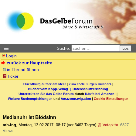
Suche:
Los
Login
zurück zur Hauptseite
in Thread öffnen
Ticker
Fluchtburg autark am Meer
|
Zum Tode Jürgen Küßners
|
Bücher vom Kopp-Verlag |
Datenschutzerklärung
Unterstützen Sie das Gelbe Forum
durch
Käufe bei Amazon
! |
Weitere Buchempfehlungen
und
Amazonnavigation
|
Cookie-Einstellungen
Medianuhr ist Blödsinn
mh-ing
,
Montag, 13.02.2017, 08:17
(vor 3462 Tagen)
@ Vatapitta
6827
Views