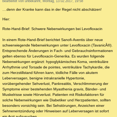
bearbeitet von unbekannt, Montag, 13.02.2017, 19:58
....denn der Kranke kann das in der Regel nicht abschätzen!
Hier:
Rote-Hand-Brief: Schwere Nebenwirkungen bei Levofloxacin
In einem Rote-Hand-Brief berichtet Sanofi-Aventis über neue
schwerwiegende Nebenwirkungen unter Levofloxacin (TavanicÂ®).
Entsprechende Änderungen in Fach- und Gebrauchsinformationen
gelten ebenso für Levofloxacin-Generika. Es wurden folgende
Nebenwirkungen ergänzt: hypoglykämisches Koma, ventrikuläre
Arrhythmie und Torsade de pointes, ventrikuläre Tachykardie, die
zum Herzstillstand führen kann, tödliche Fälle von akutem
Leberversagen, benigne intrakranielle Hypertonie,
vorübergehender Sehverlust, Pankreatitis, Verschlimmerung der
Symptome einer bestehenden Myasthenia gravis, Bänder- und
Muskelrisse sowie Hörverlust. Patienten mit Risikofaktoren für
solche Nebenwirkungen wie Diabetiker und Herzpatienten, sollten
besonders vorsichtig sein. Bei Sehstörungen, Anzeichen einer
Sehnenentzündung oder Hinweisen auf Leberversagen ist sofort
ein Arzt aufzusuchen.