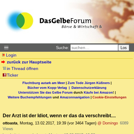
Suche:
Los
Login
zurück zur Hauptseite
in Thread öffnen
Ticker
Fluchtburg autark am Meer
|
Zum Tode Jürgen Küßners
|
Bücher vom Kopp-Verlag |
Datenschutzerklärung
Unterstützen Sie das Gelbe Forum
durch
Käufe bei Amazon
! |
Weitere Buchempfehlungen
und
Amazonnavigation
|
Cookie-Einstellungen
Der Arzt ist der Idiot, wenn er das da verschreibt....
ottoasta
,
Montag, 13.02.2017, 19:39
(vor 3464 Tagen)
@ Domingo
6089
Views