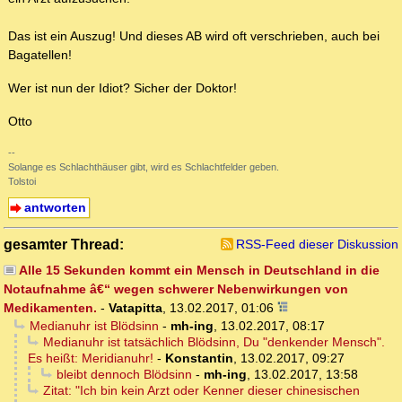
Das ist ein Auszug! Und dieses AB wird oft verschrieben, auch bei
Bagatellen!
Wer ist nun der Idiot? Sicher der Doktor!
Otto
--
Solange es Schlachthäuser gibt, wird es Schlachtfelder geben.
Tolstoi
antworten
gesamter Thread:
RSS-Feed dieser Diskussion
Alle 15 Sekunden kommt ein Mensch in Deutschland in die
Notaufnahme â€“ wegen schwerer Nebenwirkungen von
Medikamenten.
-
Vatapitta
,
13.02.2017, 01:06
Medianuhr ist Blödsinn
-
mh-ing
,
13.02.2017, 08:17
Medianuhr ist tatsächlich Blödsinn, Du "denkender Mensch".
Es heißt: Meridianuhr!
-
Konstantin
,
13.02.2017, 09:27
bleibt dennoch Blödsinn
-
mh-ing
,
13.02.2017, 13:58
Zitat: "Ich bin kein Arzt oder Kenner dieser chinesischen