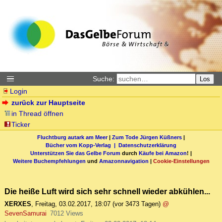
Suche:
Los
Login
zurück zur Hauptseite
in Thread öffnen
Ticker
Fluchtburg autark am Meer
|
Zum Tode Jürgen Küßners
|
Bücher vom Kopp-Verlag |
Datenschutzerklärung
Unterstützen Sie das Gelbe Forum
durch
Käufe bei Amazon
! |
Weitere Buchempfehlungen
und
Amazonnavigation
|
Cookie-Einstellungen
Die heiße Luft wird sich sehr schnell wieder abkühlen...
XERXES
,
Freitag, 03.02.2017, 18:07
(vor 3473 Tagen)
@
SevenSamurai
7012 Views