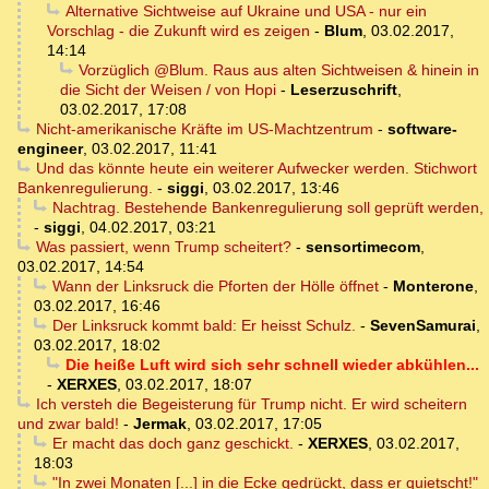
Alternative Sichtweise auf Ukraine und USA - nur ein
Vorschlag - die Zukunft wird es zeigen
-
Blum
,
03.02.2017,
14:14
Vorzüglich @Blum. Raus aus alten Sichtweisen & hinein in
die Sicht der Weisen / von Hopi
-
Leserzuschrift
,
03.02.2017, 17:08
Nicht-amerikanische Kräfte im US-Machtzentrum
-
software-
engineer
,
03.02.2017, 11:41
Und das könnte heute ein weiterer Aufwecker werden. Stichwort
Bankenregulierung.
-
siggi
,
03.02.2017, 13:46
Nachtrag. Bestehende Bankenregulierung soll geprüft werden,
-
siggi
,
04.02.2017, 03:21
Was passiert, wenn Trump scheitert?
-
sensortimecom
,
03.02.2017, 14:54
Wann der Linksruck die Pforten der Hölle öffnet
-
Monterone
,
03.02.2017, 16:46
Der Linksruck kommt bald: Er heisst Schulz.
-
SevenSamurai
,
03.02.2017, 18:02
Die heiße Luft wird sich sehr schnell wieder abkühlen...
-
XERXES
,
03.02.2017, 18:07
Ich versteh die Begeisterung für Trump nicht. Er wird scheitern
und zwar bald!
-
Jermak
,
03.02.2017, 17:05
Er macht das doch ganz geschickt.
-
XERXES
,
03.02.2017,
18:03
"In zwei Monaten [...] in die Ecke gedrückt, dass er quietscht!"