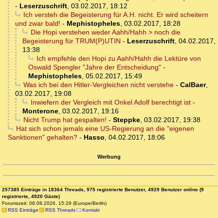
-
Leserzuschrift
,
03.02.2017, 18:12
Ich versteh die Begeisterung für A.H. nicht. Er wird scheitern
und zwar bald!
-
Mephistopheles
,
03.02.2017, 18:28
Die Hopi verstehen weder Aahh/Hahh > noch die
Begeisterung für TRUM(P)UTIN
-
Leserzuschrift
,
04.02.2017,
13:38
Ich empfehle den Hopi zu Aahh/Hahh die Lektüre von
Oswald Spengler "Jahre der Entscheidung"
-
Mephistopheles
,
05.02.2017, 15:49
Was ich bei den Hitler-Vergleichen nicht verstehe
-
CalBaer
,
03.02.2017, 19:08
Inwiefern der Vergleich mit Onkel Adolf berechtigt ist
-
Monterone
,
03.02.2017, 19:16
Nicht Trump hat gespalten!
-
Steppke
,
03.02.2017, 19:38
Hat sich schon jemals eine US-Regierung an die "eigenen
Sanktionen" gehalten?
-
Hasso
,
04.02.2017, 18:06
Werbung
257385 Einträge in 18364 Threads, 975 registrierte Benutzer, 4929 Benutzer online (9
registrierte, 4920 Gäste)
Forumszeit: 08.08.2026, 15:29 (Europe/Berlin)
RSS Einträge
RSS Threads
Kontakt