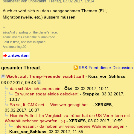
bearbeitet von unbekannt, Freitag, 03.02.2017, 18:14
Auch er wird sich zu den unangenehmen Themen (EU,
Migrationswelle, etc.) äussern müssen.
--
â€œAnd crawling on the planet's face,
some insects called the human race.
Lost in time, and lost in space.
And meaning.â€
antworten
gesamter Thread:
RSS-Feed dieser Diskussion
Wacht auf, Trump-Freunde, wacht auf!
-
Kurz_vor_Schluss
,
03.02.2017, 09:43
das schätze ich anders ein
-
Ötzi
,
03.02.2017, 10:11
Es wurden sogar einige gelockert!
-
Steppke
,
03.02.2017,
10:17
So so, lt. GMX.net.....Was wer gesagt hat...
-
XERXES
,
03.02.2017, 10:37
Hier ihr Auftritt. Im Vergleich zu früher hat die US-Vertreterin mit
Wattebäuschchen geworfen...;-)
-
XERXES
,
03.02.2017, 10:59
Interessant - da haben wir verschiedene Wahrnehmungen
-
Kurz_vor_Schluss
,
03.02.2017, 11:55