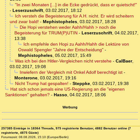
"In zwei Monaten [...] in die Ecke gedrückt, dass er quietscht!"
-
Leserzuschrift
,
03.02.2017, 18:12
Ich versteh die Begeisterung für A.H. nicht. Er wird scheitern
und zwar bald!
-
Mephistopheles
,
03.02.2017, 18:28
Die Hopi verstehen weder Aahh/Hahh > noch die
Begeisterung für TRUM(P)UTIN
-
Leserzuschrift
,
04.02.2017,
13:38
Ich empfehle den Hopi zu Aahh/Hahh die Lektüre von
Oswald Spengler "Jahre der Entscheidung"
-
Mephistopheles
,
05.02.2017, 15:49
Was ich bei den Hitler-Vergleichen nicht verstehe
-
CalBaer
,
03.02.2017, 19:08
Inwiefern der Vergleich mit Onkel Adolf berechtigt ist
-
Monterone
,
03.02.2017, 19:16
Nicht Trump hat gespalten!
-
Steppke
,
03.02.2017, 19:38
Hat sich schon jemals eine US-Regierung an die "eigenen
Sanktionen" gehalten?
-
Hasso
,
04.02.2017, 18:06
Werbung
257385 Einträge in 18364 Threads, 975 registrierte Benutzer, 4882 Benutzer online (7
registrierte, 4875 Gäste)
Forumszeit: 08.08.2026, 15:10 (Europe/Berlin)