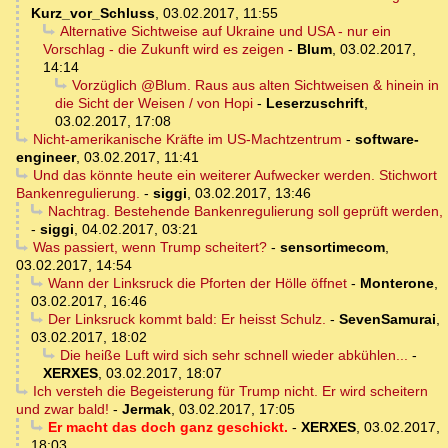
Kurz_vor_Schluss
,
03.02.2017, 11:55
Alternative Sichtweise auf Ukraine und USA - nur ein
Vorschlag - die Zukunft wird es zeigen
-
Blum
,
03.02.2017,
14:14
Vorzüglich @Blum. Raus aus alten Sichtweisen & hinein in
die Sicht der Weisen / von Hopi
-
Leserzuschrift
,
03.02.2017, 17:08
Nicht-amerikanische Kräfte im US-Machtzentrum
-
software-
engineer
,
03.02.2017, 11:41
Und das könnte heute ein weiterer Aufwecker werden. Stichwort
Bankenregulierung.
-
siggi
,
03.02.2017, 13:46
Nachtrag. Bestehende Bankenregulierung soll geprüft werden,
-
siggi
,
04.02.2017, 03:21
Was passiert, wenn Trump scheitert?
-
sensortimecom
,
03.02.2017, 14:54
Wann der Linksruck die Pforten der Hölle öffnet
-
Monterone
,
03.02.2017, 16:46
Der Linksruck kommt bald: Er heisst Schulz.
-
SevenSamurai
,
03.02.2017, 18:02
Die heiße Luft wird sich sehr schnell wieder abkühlen...
-
XERXES
,
03.02.2017, 18:07
Ich versteh die Begeisterung für Trump nicht. Er wird scheitern
und zwar bald!
-
Jermak
,
03.02.2017, 17:05
Er macht das doch ganz geschickt.
-
XERXES
,
03.02.2017,
18:03