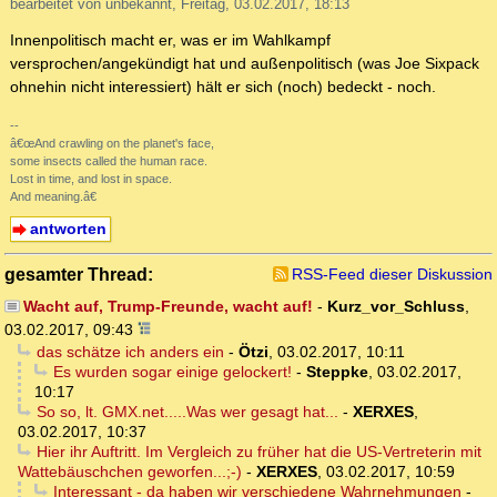
bearbeitet von unbekannt, Freitag, 03.02.2017, 18:13
Innenpolitisch macht er, was er im Wahlkampf
versprochen/angekündigt hat und außenpolitisch (was Joe Sixpack
ohnehin nicht interessiert) hält er sich (noch) bedeckt - noch.
--
â€œAnd crawling on the planet's face,
some insects called the human race.
Lost in time, and lost in space.
And meaning.â€
antworten
gesamter Thread:
RSS-Feed dieser Diskussion
Wacht auf, Trump-Freunde, wacht auf!
-
Kurz_vor_Schluss
,
03.02.2017, 09:43
das schätze ich anders ein
-
Ötzi
,
03.02.2017, 10:11
Es wurden sogar einige gelockert!
-
Steppke
,
03.02.2017,
10:17
So so, lt. GMX.net.....Was wer gesagt hat...
-
XERXES
,
03.02.2017, 10:37
Hier ihr Auftritt. Im Vergleich zu früher hat die US-Vertreterin mit
Wattebäuschchen geworfen...;-)
-
XERXES
,
03.02.2017, 10:59
Interessant - da haben wir verschiedene Wahrnehmungen
-