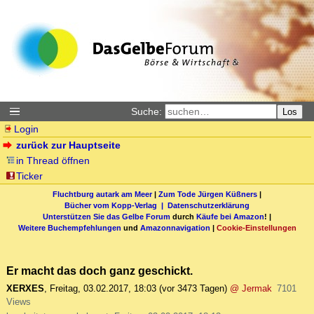
Suche:
Los
Login
zurück zur Hauptseite
in Thread öffnen
Ticker
Fluchtburg autark am Meer
|
Zum Tode Jürgen Küßners
|
Bücher vom Kopp-Verlag |
Datenschutzerklärung
Unterstützen Sie das Gelbe Forum
durch
Käufe bei Amazon
! |
Weitere Buchempfehlungen
und
Amazonnavigation
|
Cookie-Einstellungen
Er macht das doch ganz geschickt.
XERXES
,
Freitag, 03.02.2017, 18:03
(vor 3473 Tagen)
@ Jermak
7101
Views