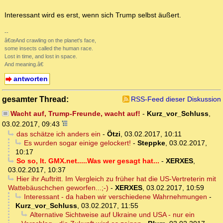
Interessant wird es erst, wenn sich Trump selbst äußert.
--
â€œAnd crawling on the planet's face,
some insects called the human race.
Lost in time, and lost in space.
And meaning.â€
antworten
gesamter Thread:
RSS-Feed dieser Diskussion
Wacht auf, Trump-Freunde, wacht auf!
-
Kurz_vor_Schluss
,
03.02.2017, 09:43
das schätze ich anders ein
-
Ötzi
,
03.02.2017, 10:11
Es wurden sogar einige gelockert!
-
Steppke
,
03.02.2017,
10:17
So so, lt. GMX.net.....Was wer gesagt hat...
-
XERXES
,
03.02.2017, 10:37
Hier ihr Auftritt. Im Vergleich zu früher hat die US-Vertreterin mit
Wattebäuschchen geworfen...;-)
-
XERXES
,
03.02.2017, 10:59
Interessant - da haben wir verschiedene Wahrnehmungen
-
Kurz_vor_Schluss
,
03.02.2017, 11:55
Alternative Sichtweise auf Ukraine und USA - nur ein