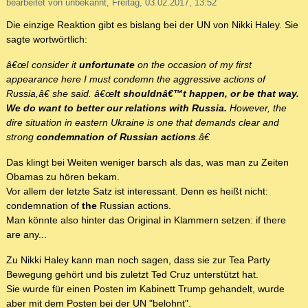
bearbeitet von unbekannt, Freitag, 03.02.2017, 13:52
Die einzige Reaktion gibt es bislang bei der UN von Nikki Haley. Sie
sagte wortwörtlich:
â€œI consider it
unfortunate
on the occasion of my first
appearance here I must condemn the aggressive actions of
Russia,â€ she said. â€œ
It shouldnâ€™t happen, or be that way.
We do want to better our relations with Russia.
However, the
dire situation in eastern Ukraine is one that demands clear and
strong
condemnation of Russian actions
.â€
Das klingt bei Weiten weniger barsch als das, was man zu Zeiten
Obamas zu hören bekam.
Vor allem der letzte Satz ist interessant. Denn es heißt nicht:
condemnation of
the
Russian actions.
Man könnte also hinter das Original in Klammern setzen: if there
are any...
Zu Nikki Haley kann man noch sagen, dass sie zur Tea Party
Bewegung gehört und bis zuletzt Ted Cruz unterstützt hat.
Sie wurde für einen Posten im Kabinett Trump gehandelt, wurde
aber mit dem Posten bei der UN "belohnt".