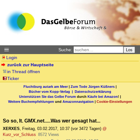
Suche:
Los
Login
zurück zur Hauptseite
in Thread öffnen
Ticker
Fluchtburg autark am Meer
|
Zum Tode Jürgen Küßners
|
Bücher vom Kopp-Verlag |
Datenschutzerklärung
Unterstützen Sie das Gelbe Forum
durch
Käufe bei Amazon
! |
Weitere Buchempfehlungen
und
Amazonnavigation
|
Cookie-Einstellungen
So so, lt. GMX.net.....Was wer gesagt hat...
XERXES
,
Freitag, 03.02.2017, 10:37
(vor 3472 Tagen)
@
Kurz_vor_Schluss
8572 Views