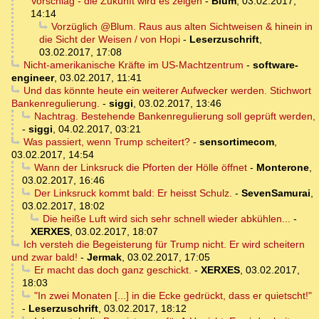
Vorschlag - die Zukunft wird es zeigen
-
Blum
,
03.02.2017,
14:14
Vorzüglich @Blum. Raus aus alten Sichtweisen & hinein in
die Sicht der Weisen / von Hopi
-
Leserzuschrift
,
03.02.2017, 17:08
Nicht-amerikanische Kräfte im US-Machtzentrum
-
software-
engineer
,
03.02.2017, 11:41
Und das könnte heute ein weiterer Aufwecker werden. Stichwort
Bankenregulierung.
-
siggi
,
03.02.2017, 13:46
Nachtrag. Bestehende Bankenregulierung soll geprüft werden,
-
siggi
,
04.02.2017, 03:21
Was passiert, wenn Trump scheitert?
-
sensortimecom
,
03.02.2017, 14:54
Wann der Linksruck die Pforten der Hölle öffnet
-
Monterone
,
03.02.2017, 16:46
Der Linksruck kommt bald: Er heisst Schulz.
-
SevenSamurai
,
03.02.2017, 18:02
Die heiße Luft wird sich sehr schnell wieder abkühlen...
-
XERXES
,
03.02.2017, 18:07
Ich versteh die Begeisterung für Trump nicht. Er wird scheitern
und zwar bald!
-
Jermak
,
03.02.2017, 17:05
Er macht das doch ganz geschickt.
-
XERXES
,
03.02.2017,
18:03
"In zwei Monaten [...] in die Ecke gedrückt, dass er quietscht!"
-
Leserzuschrift
,
03.02.2017, 18:12