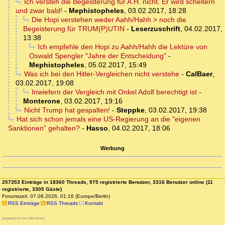
Ich versteh die Begeisterung für A.H. nicht. Er wird scheitern
und zwar bald!
-
Mephistopheles
,
03.02.2017, 18:28
Die Hopi verstehen weder Aahh/Hahh > noch die
Begeisterung für TRUM(P)UTIN
-
Leserzuschrift
,
04.02.2017,
13:38
Ich empfehle den Hopi zu Aahh/Hahh die Lektüre von
Oswald Spengler "Jahre der Entscheidung"
-
Mephistopheles
,
05.02.2017, 15:49
Was ich bei den Hitler-Vergleichen nicht verstehe
-
CalBaer
,
03.02.2017, 19:08
Inwiefern der Vergleich mit Onkel Adolf berechtigt ist
-
Monterone
,
03.02.2017, 19:16
Nicht Trump hat gespalten!
-
Steppke
,
03.02.2017, 19:38
Hat sich schon jemals eine US-Regierung an die "eigenen
Sanktionen" gehalten?
-
Hasso
,
04.02.2017, 18:06
Werbung
257353 Einträge in 18360 Threads, 975 registrierte Benutzer, 3316 Benutzer online (11
registrierte, 3305 Gäste)
Forumszeit: 07.08.2026, 01:16 (Europe/Berlin)
RSS Einträge
RSS Threads
Kontakt
powered by my little forum