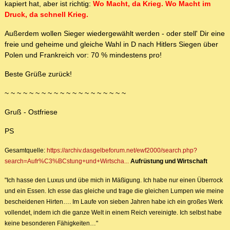
kapiert hat, aber ist richtig:
Wo Macht, da Krieg. Wo Macht im
Druck, da schnell Krieg.
Außerdem wollen Sieger wiedergewählt werden - oder stell' Dir eine
freie und geheime und gleiche Wahl in D nach Hitlers Siegen über
Polen und Frankreich vor: 70 % mindestens pro!
Beste Grüße zurück!
~ ~ ~ ~ ~ ~ ~ ~ ~ ~ ~ ~ ~ ~ ~ ~ ~ ~ ~ ~
Gruß - Ostfriese
PS
Gesamtquelle:
https://archiv.dasgelbeforum.net/ewf2000/search.php?
search=Aufr%C3%BCstung+und+Wirtscha...
Aufrüstung und Wirtschaft
"Ich hasse den Luxus und übe mich in Mäßigung. Ich habe nur einen Überrock
und ein Essen. Ich esse das gleiche und trage die gleichen Lumpen wie meine
bescheidenen Hirten…. Im Laufe von sieben Jahren habe ich ein großes Werk
vollendet, indem ich die ganze Welt in einem Reich vereinigte. Ich selbst habe
keine besonderen Fähigkeiten…"