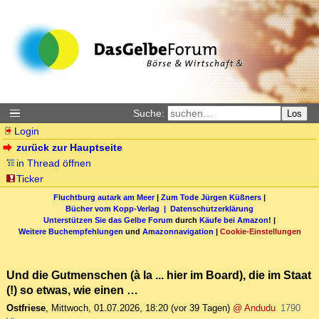
Suche:
Los
Login
zurück zur Hauptseite
in Thread öffnen
Ticker
Fluchtburg autark am Meer
|
Zum Tode Jürgen Küßners
|
Bücher vom Kopp-Verlag |
Datenschutzerklärung
Unterstützen Sie das Gelbe Forum
durch
Käufe bei Amazon
! |
Weitere Buchempfehlungen
und
Amazonnavigation
|
Cookie-Einstellungen
Und die Gutmenschen (à la ... hier im Board), die im Staat
(!) so etwas, wie einen …
Ostfriese
,
Mittwoch, 01.07.2026, 18:20
(vor 39 Tagen)
@ Andudu
1790