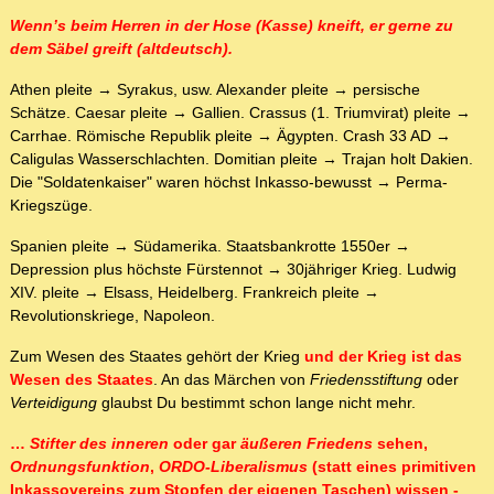
Wenn’s beim Herren in der Hose (Kasse) kneift, er gerne zu
dem Säbel greift (altdeutsch).
Athen pleite → Syrakus, usw. Alexander pleite → persische
Schätze. Caesar pleite → Gallien. Crassus (1. Triumvirat) pleite →
Carrhae. Römische Republik pleite → Ägypten. Crash 33 AD →
Caligulas Wasserschlachten. Domitian pleite → Trajan holt Dakien.
Die "Soldatenkaiser" waren höchst Inkasso-bewusst → Perma-
Kriegszüge.
Spanien pleite → Südamerika. Staatsbankrotte 1550er →
Depression plus höchste Fürstennot → 30jähriger Krieg. Ludwig
XIV. pleite → Elsass, Heidelberg. Frankreich pleite →
Revolutionskriege, Napoleon.
Zum Wesen des Staates gehört der Krieg
und der Krieg ist das
Wesen des Staates
. An das Märchen von
Friedensstiftung
oder
Verteidigung
glaubst Du bestimmt schon lange nicht mehr.
…
Stifter des inneren
oder gar
äußeren Friedens
sehen,
Ordnungsfunktion
,
ORDO-Liberalismus
(statt eines primitiven
Inkassovereins zum Stopfen der eigenen Taschen) wissen -