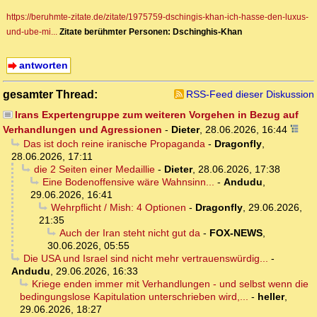
https://beruhmte-zitate.de/zitate/1975759-dschingis-khan-ich-hasse-den-luxus-
und-ube-mi...
Zitate berühmter Personen: Dschinghis-Khan
antworten
gesamter Thread:
RSS-Feed dieser Diskussion
Irans Expertengruppe zum weiteren Vorgehen in Bezug auf
Verhandlungen und Agressionen
-
Dieter
,
28.06.2026, 16:44
Das ist doch reine iranische Propaganda
-
Dragonfly
,
28.06.2026, 17:11
die 2 Seiten einer Medaillie
-
Dieter
,
28.06.2026, 17:38
Eine Bodenoffensive wäre Wahnsinn...
-
Andudu
,
29.06.2026, 16:41
Wehrpflicht / Mish: 4 Optionen
-
Dragonfly
,
29.06.2026,
21:35
Auch der Iran steht nicht gut da
-
FOX-NEWS
,
30.06.2026, 05:55
Die USA und Israel sind nicht mehr vertrauenswürdig...
-
Andudu
,
29.06.2026, 16:33
Kriege enden immer mit Verhandlungen - und selbst wenn die
bedingungslose Kapitulation unterschrieben wird,...
-
heller
,
29.06.2026, 18:27