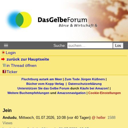
Suche:
Los
Login
zurück zur Hauptseite
in Thread öffnen
Ticker
Fluchtburg autark am Meer
|
Zum Tode Jürgen Küßners
|
Bücher vom Kopp-Verlag |
Datenschutzerklärung
Unterstützen Sie das Gelbe Forum
durch
Käufe bei Amazon
! |
Weitere Buchempfehlungen
und
Amazonnavigation
|
Cookie-Einstellungen
Jein
Andudu
,
Mittwoch, 01.07.2026, 10:08
(vor 40 Tagen)
@ heller
1588
Views